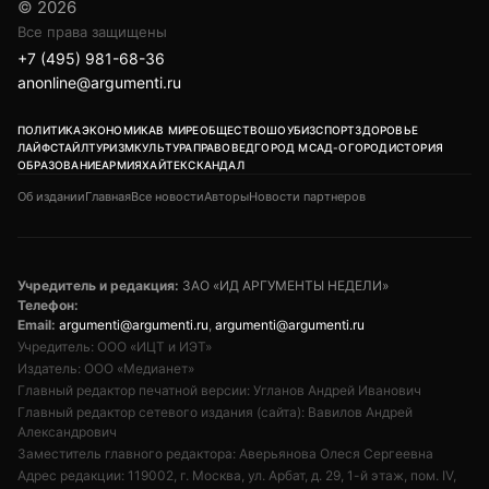
© 2026
Все права защищены
+7 (495) 981-68-36
anonline@argumenti.ru
ПОЛИТИКА
ЭКОНОМИКА
В МИРЕ
ОБЩЕСТВО
ШОУБИЗ
СПОРТ
ЗДОРОВЬЕ
ЛАЙФСТАЙЛ
ТУРИЗМ
КУЛЬТУРА
ПРАВОВЕД
ГОРОД М
САД-ОГОРОД
ИСТОРИЯ
ОБРАЗОВАНИЕ
АРМИЯ
ХАЙТЕК
СКАНДАЛ
Об издании
Главная
Все новости
Авторы
Новости партнеров
Учредитель и редакция:
ЗАО «ИД АРГУМЕНТЫ НЕДЕЛИ»
Телефон:
Email:
argumenti@argumenti.ru
,
argumenti@argumenti.ru
Учредитель: ООО «ИЦТ и ИЭТ»
Издатель: ООО «Медианет»
Главный редактор печатной версии: Угланов Андрей Иванович
Главный редактор сетевого издания (сайта): Вавилов Андрей
Александрович
Заместитель главного редактора: Аверьянова Олеся Сергеевна
Адрес редакции: 119002, г. Москва, ул. Арбат, д. 29, 1-й этаж, пом. IV,