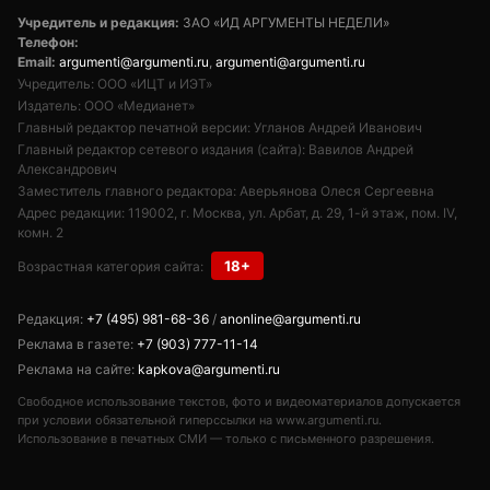
Учредитель и редакция:
ЗАО «ИД АРГУМЕНТЫ НЕДЕЛИ»
Телефон:
Email:
argumenti@argumenti.ru
,
argumenti@argumenti.ru
Учредитель: ООО «ИЦТ и ИЭТ»
Издатель: ООО «Медианет»
Главный редактор печатной версии: Угланов Андрей Иванович
Главный редактор сетевого издания (сайта): Вавилов Андрей
Александрович
Заместитель главного редактора: Аверьянова Олеся Сергеевна
Адрес редакции: 119002, г. Москва, ул. Арбат, д. 29, 1-й этаж, пом. IV,
комн. 2
18+
Возрастная категория сайта:
Редакция:
+7 (495) 981-68-36
/
anonline@argumenti.ru
Реклама в газете:
+7 (903) 777-11-14
Реклама на сайте:
kapkova@argumenti.ru
Свободное использование текстов, фото и видеоматериалов допускается
при условии обязательной гиперссылки на www.argumenti.ru.
Использование в печатных СМИ — только с письменного разрешения.