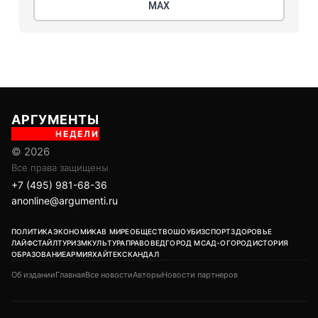
МАХ
АРГУМЕНТЫ
НЕДЕЛИ
© 2026
Все права защищены
+7 (495) 981-68-36
anonline@argumenti.ru
ПОЛИТИКА
ЭКОНОМИКА
В МИРЕ
ОБЩЕСТВО
ШОУБИЗ
СПОРТ
ЗДОРОВЬЕ
ЛАЙФСТАЙЛ
ТУРИЗМ
КУЛЬТУРА
ПРАВОВЕД
ГОРОД М
САД-ОГОРОД
ИСТОРИЯ
ОБРАЗОВАНИЕ
АРМИЯ
ХАЙТЕК
СКАНДАЛ
Об издании
Главная
Все новости
Авторы
Новости партнеров