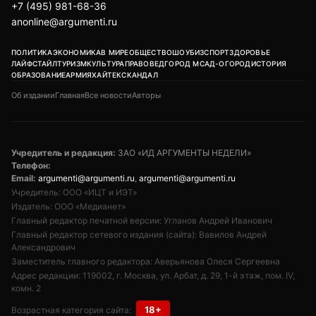
+7 (495) 981-68-36
anonline@argumenti.ru
ПОЛИТИКА
ЭКОНОМИКА
В МИРЕ
ОБЩЕСТВО
ШОУБИЗ
СПОРТ
ЗДОРОВЬЕ
ЛАЙФСТАЙЛ
ТУРИЗМ
КУЛЬТУРА
ПРАВОВЕД
ГОРОД М
САД-ОГОРОД
ИСТОРИЯ
ОБРАЗОВАНИЕ
АРМИЯ
ХАЙТЕК
СКАНДАЛ
Об издании
Главная
Все новости
Авторы
Учредитель и редакция:
ЗАО «ИД АРГУМЕНТЫ НЕДЕЛИ»
Телефон:
Email:
argumenti@argumenti.ru
,
argumenti@argumenti.ru
Учредитель: ООО «ИЦТ и ИЭТ»
Издатель: ООО «Медианет»
Главный редактор печатной версии: Угланов Андрей Иванович
Главный редактор сетевого издания (сайта): Вавилов Андрей
Александрович
Заместитель главного редактора: Аверьянова Олеся Сергеевна
Адрес редакции: 119002, г. Москва, ул. Арбат, д. 29, 1-й этаж, пом. IV,
комн. 2
18+
Возрастная категория сайта: