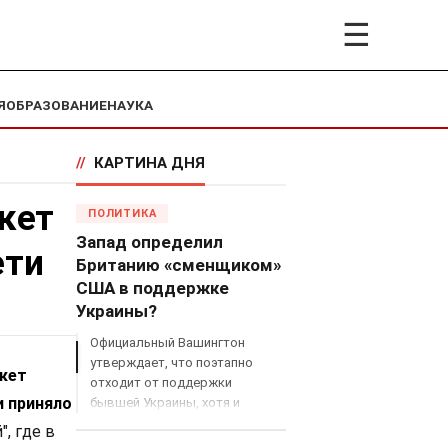
☰
Я
ОБРАЗОВАНИЕ
НАУКА
//
КАРТИНА ДНЯ
кет
ПОЛИТИКА
Запад определил
ети
Британию «сменщиком»
США в поддержке
Украины?
Официальный Вашингтон
утверждает, что поэтапно
икет
отходит от поддержки
и приняло
бывшей Украины, хотя и
продолжает снабжать ВСУ
, где в
разведданными и поставлять