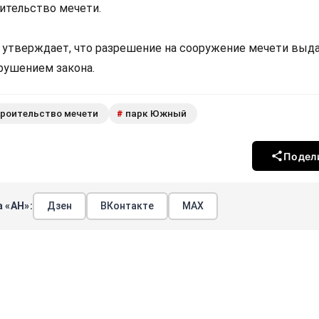
оительство мечети.
утверждает, что разрешение на сооружение мечети выд
арушением закона.
роительство мечети
парк Южный
#
Подел
 «АН»:
Дзен
ВКонтакте
МАХ