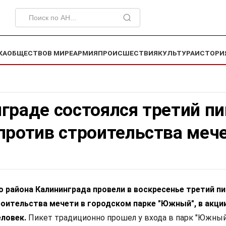
КА
ОБЩЕСТВО
В МИРЕ
АРМИЯ
ПРОИСШЕСТВИЯ
КУЛЬТУРА
ИСТОРИ
граде состоялся третий пи
против строительства меч
 района Калининграда провели в воскресенье третий п
оительства мечети в городском парке "Южный", в акци
еловек.
Пикет традиционно прошел у входа в парк "Южный"