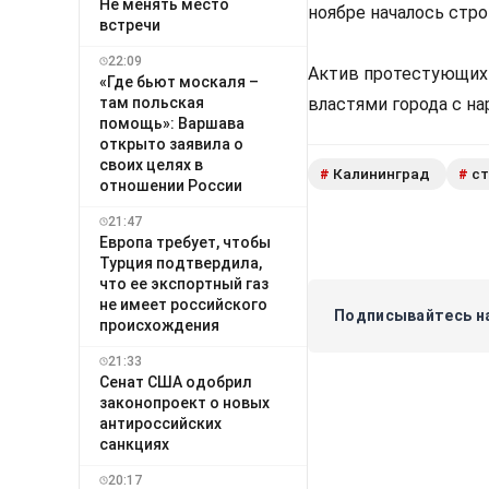
Не менять место
ноябре началось стр
встречи
22:09
Актив протестующих 
«Где бьют москаля –
там польская
властями города с н
помощь»: Варшава
открыто заявила о
своих целях в
Калининград
ст
#
#
отношении России
21:47
Европа требует, чтобы
Турция подтвердила,
что ее экспортный газ
не имеет российского
Подписывайтесь на
происхождения
21:33
Сенат США одобрил
законопроект о новых
антироссийских
санкциях
20:17