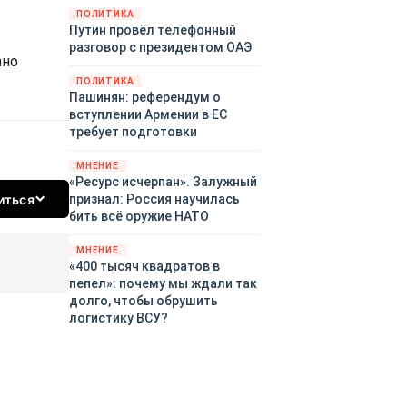
закупленное ранее оружие.
ПОЛИТИКА
Путин провёл телефонный
Также американская
разговор с президентом ОАЭ
администрация скидывает на
ано
европейцев снабжение
ПОЛИТИКА
киевского режима оружием,
Пашинян: референдум о
которое стремится продавать
вступлении Армении в ЕС
всем новым снабженцам.
требует подготовки
Однако часто возникают
предположения о возможном
МНЕНИЕ
«сменщике» американцев на
«Ресурс исчерпан». Залужный
этом позорном посту.
иться
признал: Россия научилась
Рассмотрим, кто же рвётся на
бить всё оружие НАТО
место «миротворцев».
МНЕНИЕ
«400 тысяч квадратов в
пепел»: почему мы ждали так
долго, чтобы обрушить
логистику ВСУ?