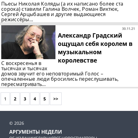
Пьесы Николая Коляды (а их написано более ста
сорока) ставили Галина Волчек, Роман Виктюк,
Сергей Арцыбашев и другие выдающиеся
режиссёры…
30.11.21
Александр Градский
ощущал себя королем в
музыкальном
королевстве
С воскресенья в
тысячах и тысячах
домов звучит его неповторимый Голос –
опечаленные люди бросились переслушивать,
пересматривать…
1
2
3
4
5
>>
© 2026
АРГУМЕНТЫ НЕДЕЛИ
ОБ ИЗДАНИИ
ГЛАВНАЯ
ВСЕ НОВОСТИ
АВТОРЫ