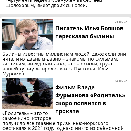
«Аргументы недели». Замужем за Сергеем
Шолоховым, имеет двоих сыновей.
21.06.22
Писатель Илья Бояшов
пересказал былины
Былины известны миллионам людей, даже если они
читали их давным-давно – знакомы по фильмам,
картинам, анекдотам даже; это – основа, грунт
нашей культуры вроде сказок Пушкина. Илья
Муромец…
14.06.22
Фильм Влада
Фурманова «Родитель»
скоро появится в
прокате
«Родитель» – это то
самое кино, которое
получило все главные призы нью-йоркского
фестиваля в 2021 году, однако никто из съёмочной