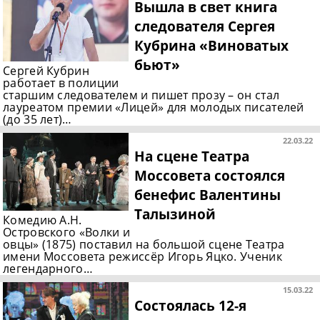
Вышла в свет книга
следователя Сергея
Кубрина «Виноватых
бьют»
Сергей Кубрин
работает в полиции
старшим следователем и пишет прозу – он стал
лауреатом премии «Лицей» для молодых писателей
(до 35 лет)…
22.03.22
На сцене Театра
Моссовета состоялся
бенефис Валентины
Талызиной
Комедию А.Н.
Островского «Волки и
овцы» (1875) поставил на большой сцене Театра
имени Моссовета режиссёр Игорь Яцко. Ученик
легендарного…
15.03.22
Состоялась 12-я