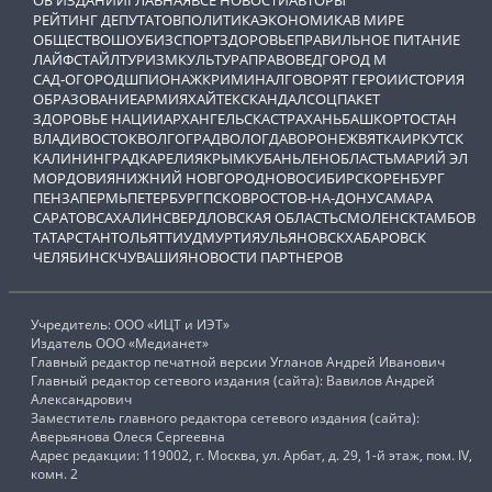
РЕЙТИНГ ДЕПУТАТОВ
ПОЛИТИКА
ЭКОНОМИКА
В МИРЕ
ОБЩЕСТВО
ШОУБИЗ
СПОРТ
ЗДОРОВЬЕ
ПРАВИЛЬНОЕ ПИТАНИЕ
ЛАЙФСТАЙЛ
ТУРИЗМ
КУЛЬТУРА
ПРАВОВЕД
ГОРОД М
САД-ОГОРОД
ШПИОНАЖ
КРИМИНАЛ
ГОВОРЯТ ГЕРОИ
ИСТОРИЯ
ОБРАЗОВАНИЕ
АРМИЯ
ХАЙТЕК
СКАНДАЛ
СОЦПАКЕТ
ЗДОРОВЬЕ НАЦИИ
АРХАНГЕЛЬСК
АСТРАХАНЬ
БАШКОРТОСТАН
ВЛАДИВОСТОК
ВОЛГОГРАД
ВОЛОГДА
ВОРОНЕЖ
ВЯТКА
ИРКУТСК
КАЛИНИНГРАД
КАРЕЛИЯ
КРЫМ
КУБАНЬ
ЛЕНОБЛАСТЬ
МАРИЙ ЭЛ
МОРДОВИЯ
НИЖНИЙ НОВГОРОД
НОВОСИБИРСК
ОРЕНБУРГ
ПЕНЗА
ПЕРМЬ
ПЕТЕРБУРГ
ПСКОВ
РОСТОВ-НА-ДОНУ
САМАРА
САРАТОВ
САХАЛИН
СВЕРДЛОВСКАЯ ОБЛАСТЬ
СМОЛЕНСК
ТАМБОВ
ТАТАРСТАН
ТОЛЬЯТТИ
УДМУРТИЯ
УЛЬЯНОВСК
ХАБАРОВСК
ЧЕЛЯБИНСК
ЧУВАШИЯ
НОВОСТИ ПАРТНЕРОВ
Учредитель: ООО «ИЦТ и ИЭТ»
Издатель ООО «Медианет»
Главный редактор печатной версии Угланов Андрей Иванович
Главный редактор сетевого издания (сайта): Вавилов Андрей
Александрович
Заместитель главного редактора сетевого издания (сайта):
Аверьянова Олеся Сергеевна
Адрес редакции: 119002, г. Москва, ул. Арбат, д. 29, 1-й этаж, пом. IV,
комн. 2