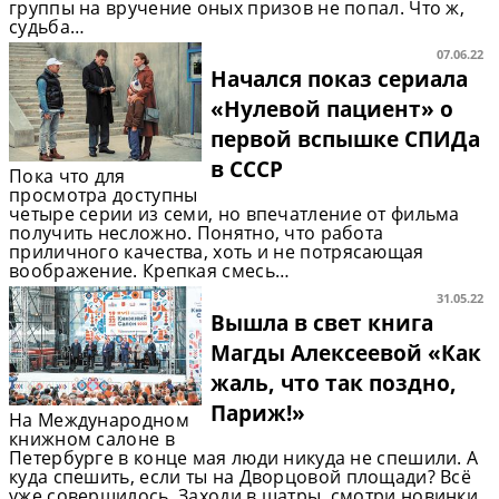
группы на вручение оных призов не попал. Что ж,
судьба…
07.06.22
Начался показ сериала
«Нулевой пациент» о
первой вспышке СПИДа
в СССР
Пока что для
просмотра доступны
четыре серии из семи, но впечатление от фильма
получить несложно. Понятно, что работа
приличного качества, хоть и не потрясающая
воображение. Крепкая смесь…
31.05.22
Вышла в свет книга
Магды Алексеевой «Как
жаль, что так поздно,
Париж!»
На Международном
книжном салоне в
Петербурге в конце мая люди никуда не спешили. А
куда спешить, если ты на Дворцовой площади? Всё
уже совершилось. Заходи в шатры, смотри новинки