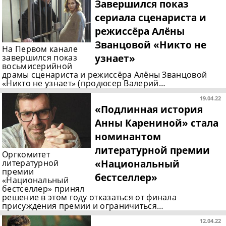
Завершился показ
сериала сценариста и
режиссёра Алёны
Званцовой «Никто не
На Первом канале
узнает»
завершился показ
восьмисерийной
драмы сценариста и режиссёра Алёны Званцовой
«Никто не узнает» (продюсер Валерий…
19.04.22
«Подлинная история
Анны Карениной» стала
номинантом
литературной премии
Оргкомитет
«Национальный
литературной
премии
бестселлер»
«Национальный
бестселлер» принял
решение в этом году отказаться от финала
присуждения премии и ограничиться…
12.04.22