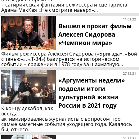
– сатирическая фантазия режиссёра и сценариста
Адама МакКея «Не смотрите наверх»…
11.01.22
Вышел в прокат фильм
Алексея Сидорова
«Чемпион мира»
Фильм режиссёра Алексея Сидорова («Бригада», «Бой
с тенью»», «Т-34») базируется на историческом
событии – сражении в 1978 году за шахматную…
27.12.21
«Аргументы недели»
подвели итоги
культурной жизни
России в 2021 году
К концу декабря, как
всегда,
активизировались журналисты с вопросом про
самые заметные события уходящего года. Казалось
бы, отчего…
21.12.21