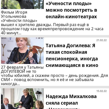
«Учености плоды»
можно посмотреть в
Фильм Игоря
онлайн-кинотеатрах
Угольникова
«Учёности плоды»
вышел к зрителю дважды. Первый раз ещё в
прошлом году как времяпрепровождение на 2 часа
40 минут…
21.02.22
Татьяна Догилева: Я
тихая спокойная
пенсионерка, иногда
снимающаяся в кино
27 февраля у Татьяны
ДОГИЛЕВОЙ не то
чтобы юбилей, а скажем просто – день рождения. Для
СМИ – повод вспомнить, но я её и не забывала
никогда…
15.02.22
Надежда Михалкова
сняла сериал