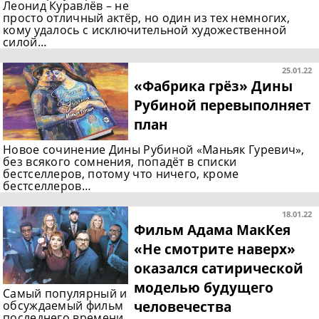
Леонид Куравлёв – не
просто отличный актёр, но один из тех немногих,
кому удалось с исключительной художественной
силой…
25.01.22
«Фабрика грёз» Дины
Рубиной перевыполняет
план
Новое сочинение Дины Рубиной «Маньяк Гуревич»,
без всякого сомнения, попадёт в списки
бестселлеров, потому что ничего, кроме
бестселлеров…
18.01.22
Фильм Адама МакКея
«Не смотрите наверх»
оказался сатирической
моделью будущего
Самый популярный и
человечества
обсуждаемый фильм
последнего времени