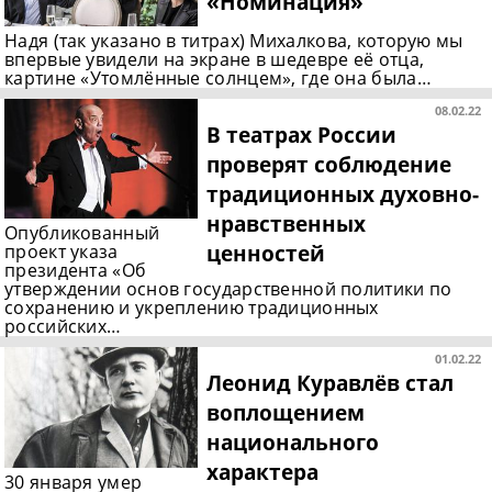
«Номинация»
Надя (так указано в титрах) Михалкова, которую мы
впервые увидели на экране в шедевре её отца,
картине «Утомлённые солнцем», где она была…
08.02.22
В театрах России
проверят соблюдение
традиционных духовно-
нравственных
Опубликованный
ценностей
проект указа
президента «Об
утверждении основ государственной политики по
сохранению и укреплению традиционных
российских…
01.02.22
Леонид Куравлёв стал
воплощением
национального
характера
30 января умер