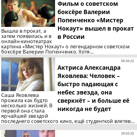
Фильм о советском
боксёре Валерии
Попенченко «Мистер
Нокаут» вышел в прокат
Вышла в прокат, а
в России
затем появилась и в
онлайн-кинотеатрах
картина «Мистер Нокаут» о легендарном советском
боксёре Валерии Попенченко. Хотя…
05.04.22
Актриса Александра
Яковлева: Человек –
быстро падающая с
небес звезда, она
Саша Яковлева
сверкнёт – и больше её
прожила как будто
несколько жизней. В
никогда не будет
первой она стала
ярчайшей звездой
последнего советского кино, ещё студенткой влетев…
29.03.22