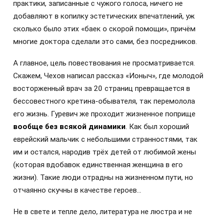
практики, записанные с чужого голоса, ничего не
добавляют в копилку эстетических впечатлений, уж
сколько было этих «баек о скорой помощи», причём
многие доктора сделали это сами, без посредников.
А главное, цель повествования не просматривается.
Скажем, Чехов написал рассказ «Ионыч», где молодой
восторженный врач за 20 страниц превращается в
бессовестного кретина-обывателя, так перемолола
его жизнь. Гуревич же проходит жизненное поприще
вообще без всякой динамики
. Как был хороший
еврейский мальчик с небольшими странностями, так
им и остался, народив трёх детей от любимой жены
(которая вдобавок единственная женщина в его
жизни). Такие люди отрадны на жизненном пути, но
отчаянно скучны в качестве героев…
Не в свете и тепле дело, литература не люстра и не