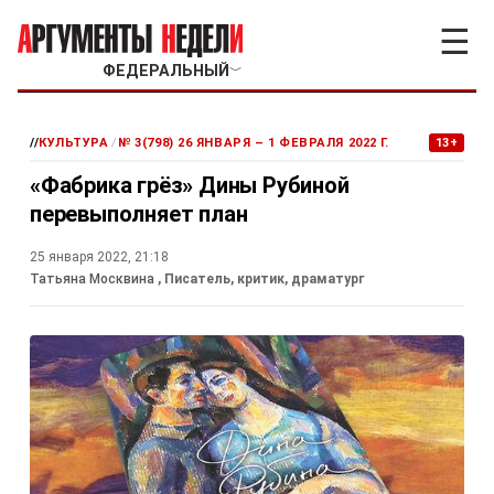
☰
ФЕДЕРАЛЬНЫЙ
﹀
//
КУЛЬТУРА
/
№ 3(798) 26 ЯНВАРЯ – 1 ФЕВРАЛЯ 2022 Г.
13+
«Фабрика грёз» Дины Рубиной
перевыполняет план
25 января 2022, 21:18
Татьяна Москвина
, Писатель, критик, драматург