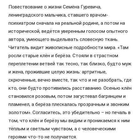
Повествование о жизни Семёна Гуревича,
ленинградского мальчика, ставшего врачом-
психиатром сначала на реальной родине, а потом на
исторической, ведётся уверенным голосом опытного
автора, умеющего выделывать словесную ткань.
Читатель видит живописные подробности мира. «Там
росли старые клён и берёза. Стояли в страстном
переплетении ветвей так тесно, так близко, будто муж
и жена, прожившие целую жизнь: артритные,
скрюченные, вечно вместе, так что и не разобрать, где
кто, они будто противились расставанию. Осенью клён
становился розовым, потом загустевал багрянцем и
пламенел, а берёза плескалась прозрачным и звонким
золотом». Согласитесь, это убедительно – но печаль в
том, что клён и берёзу мы видим и проникаемся к ним
тёплым и светлым чувством, а с человеческими
героями что-то не получается.