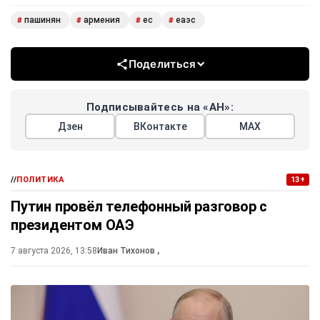
пашинян
армения
ес
еаэс
#
#
#
#
Поделиться
Подписывайтесь на «АН»:
Дзен
ВКонтакте
МАХ
//
ПОЛИТИКА
13+
Путин провёл телефонный разговор с
президентом ОАЭ
7 августа 2026, 13:58
Иван Тихонов
,