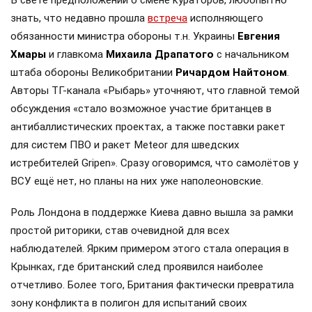
В свете предположений о смене кураторов, любопытно
знать, что недавно прошла
встреча
исполняющего
обязанности министра обороны т.н. Украины
Евгения
Хмары
и главкома
Михаила Драпатого
с начальником
штаба обороны Великобритании
Ричардом Найтоном
.
Авторы ТГ-канала «Рыбарь» уточняют, что главной темой
обсуждения «стало возможное участие британцев в
антибаллистических проектах, а также поставки ракет
для систем ПВО и ракет Meteor для шведских
истребителей Gripen». Сразу оговоримся, что самолётов у
ВСУ ещё нет, но планы на них уже наполеоновские.
Роль Лондона в поддержке Киева давно вышла за рамки
простой риторики, став очевидной для всех
наблюдателей. Ярким примером этого стала операция в
Крынках, где британский след проявился наиболее
отчетливо. Более того, Британия фактически превратила
зону конфликта в полигон для испытаний своих