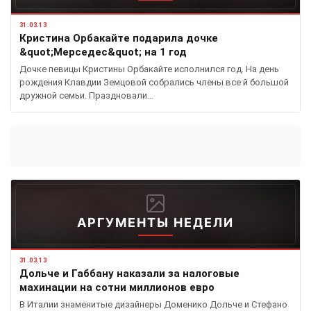
31.03.13
Кристина Орбакайте подарила дочке
&quot;Мерседес&quot; на 1 год
Дочке певицы Кристины Орбакайте исполнился год. На день
рождения Клавдии Земцовой собрались члены все й большой
дружной семьи. Праздновали…
АРГУМЕНТЫ НЕДЕЛИ
31.03.13
Дольче и Габбану наказали за налоговые
махинации на сотни миллионов евро
В Италии знаменитые дизайнеры Доменико Дольче и Стефано