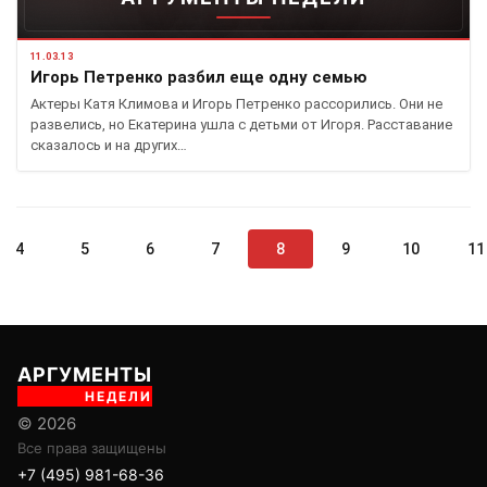
11.03.13
Игорь Петренко разбил еще одну семью
Актеры Катя Климова и Игорь Петренко рассорились. Они не
развелись, но Екатерина ушла с детьми от Игоря. Расставание
сказалось и на других…
4
5
6
7
8
9
10
11
АРГУМЕНТЫ
НЕДЕЛИ
© 2026
Все права защищены
+7 (495) 981-68-36