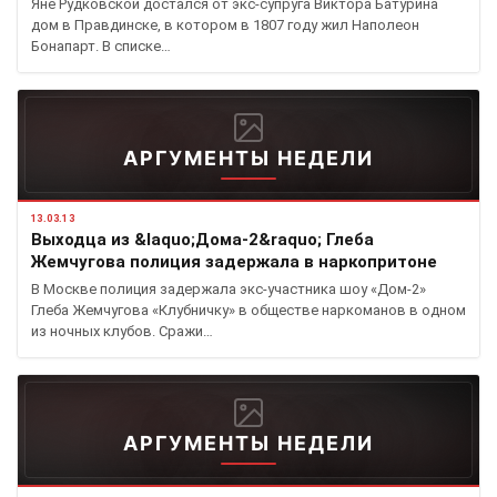
Яне Рудковской достался от экс-супруга Виктора Батурина
дом в Правдинске, в котором в 1807 году жил Наполеон
Бонапарт. В списке…
АРГУМЕНТЫ НЕДЕЛИ
13.03.13
Выходца из &laquo;Дома-2&raquo; Глеба
Жемчугова полиция задержала в наркопритоне
В Москве полиция задержала экс-участника шоу «Дом-2»
Глеба Жемчугова «Клубничку» в обществе наркоманов в одном
из ночных клубов. Сражи…
АРГУМЕНТЫ НЕДЕЛИ