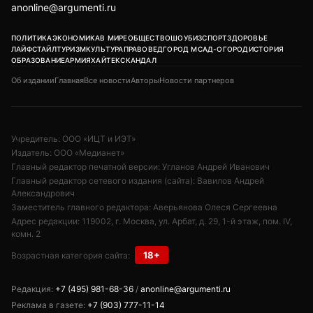
anonline@argumenti.ru
ПОЛИТИКА
ЭКОНОМИКА
В МИРЕ
ОБЩЕСТВО
ШОУБИЗ
СПОРТ
ЗДОРОВЬЕ
ЛАЙФСТАЙЛ
ТУРИЗМ
КУЛЬТУРА
ПРАВОВЕД
ГОРОД М
САД-ОГОРОД
ИСТОРИЯ
ОБРАЗОВАНИЕ
АРМИЯ
ХАЙТЕК
СКАНДАЛ
Об издании
Главная
Все новости
Авторы
Новости партнеров
Учредитель: ООО «ИЦТ и ИЭТ»
Издатель: ООО «Медианет»
Главный редактор печатной версии: Угланов Андрей Иванович
Главный редактор сетевого издания (сайта): Вавилов Андрей
Александрович
Заместитель главного редактора: Аверьянова Олеся Сергеевна
Адрес редакции: 119002, г. Москва, ул. Арбат, д. 29, 1-й этаж, пом. IV,
комн. 2
18+
Возрастная категория сайта:
Редакция:
+7 (495) 981-68-36
/
anonline@argumenti.ru
Реклама в газете:
+7 (903) 777-11-14