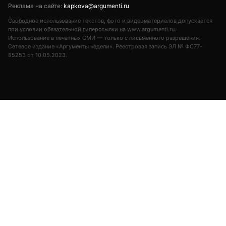
Реклама на сайте:
kapkova@argumenti.ru
Свободное использование текстов, фото и видеоматериалов допускается
при условии обязательной гиперссылки на www.argumenti.ru.
Использование в печатных СМИ — только с письменного разрешения.
Сетевое издание «Аргументы недели». Реестровая запись ЭЛ № ФС77-
85253 от 10.05.2023.