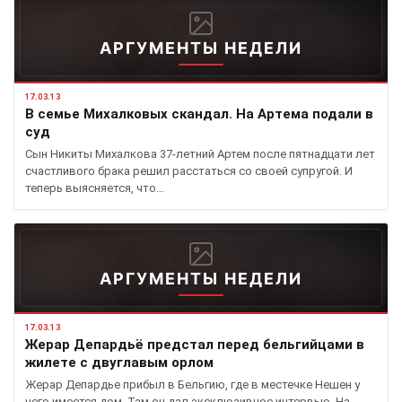
АРГУМЕНТЫ НЕДЕЛИ
17.03.13
В семье Михалковых скандал. На Артема подали в
суд
Сын Никиты Михалкова 37-летний Артем после пятнадцати лет
счастливого брака решил расстаться со своей супругой. И
теперь выясняется, что…
АРГУМЕНТЫ НЕДЕЛИ
17.03.13
Жерар Депардьё предстал перед бельгийцами в
жилете с двуглавым орлом
Жерар Депардье прибыл в Бельгию, где в местечке Нешен у
него имеется дом. Там он дал эксклюзивное интервью. На