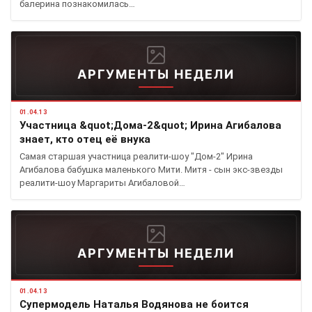
балерина познакомилась…
АРГУМЕНТЫ НЕДЕЛИ
01.04.13
Участница &quot;Дома-2&quot; Ирина Агибалова
знает, кто отец её внука
Самая старшая участница реалити-шоу "Дом-2" Ирина
Агибалова бабушка маленького Мити. Митя - сын экс-звезды
реалити-шоу Маргариты Агибаловой…
АРГУМЕНТЫ НЕДЕЛИ
01.04.13
Супермодель Наталья Водянова не боится