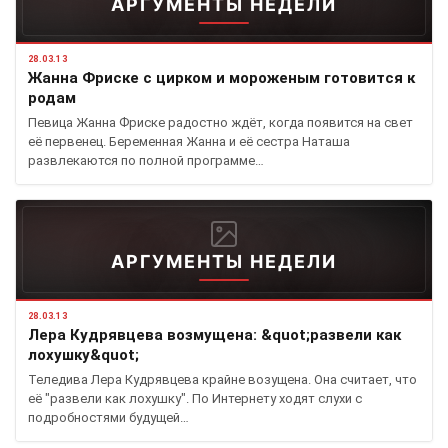
АРГУМЕНТЫ НЕДЕЛИ
28.03.13
Жанна Фриске с цирком и мороженым готовится к
родам
Певица Жанна Фриске радостно ждёт, когда появится на свет
её первенец. Беременная Жанна и её сестра Наташа
развлекаются по полной программе…
АРГУМЕНТЫ НЕДЕЛИ
28.03.13
Лера Кудрявцева возмущена: &quot;развели как
лохушку&quot;
Теледива Лера Кудрявцева крайне возущена. Она считает, что
её "развели как лохушку". По Интернету ходят слухи с
подробностями будущей…