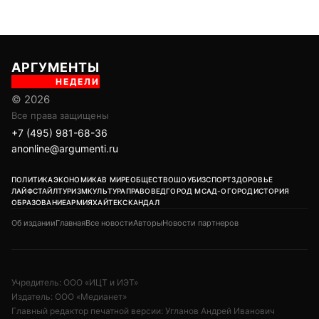
АРГУМЕНТЫ
НЕДЕЛИ
© 2026
Все права защищены
+7 (495) 981-68-36
anonline@argumenti.ru
ПОЛИТИКА
ЭКОНОМИКА
В МИРЕ
ОБЩЕСТВО
ШОУБИЗ
СПОРТ
ЗДОРОВЬЕ
ЛАЙФСТАЙЛ
ТУРИЗМ
КУЛЬТУРА
ПРАВОВЕД
ГОРОД М
САД-ОГОРОД
ИСТОРИЯ
ОБРАЗОВАНИЕ
АРМИЯ
ХАЙТЕК
СКАНДАЛ
Об издании
Главная
Все новости
Авторы
Новости партнеров
Учредитель: ООО «ИЦТ и ИЭТ»
Издатель: ООО «Медианет»
Главный редактор печатной версии: Угланов Андрей Иванович