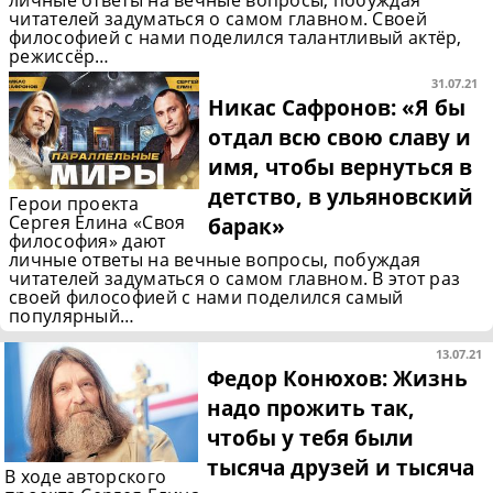
читателей задуматься о самом главном. Своей
философией с нами поделился талантливый актёр,
режиссёр…
31.07.21
Никас Сафронов: «Я бы
отдал всю свою славу и
имя, чтобы вернуться в
детство, в ульяновский
Герои проекта
Сергея Елина «Своя
барак»
философия» дают
личные ответы на вечные вопросы, побуждая
читателей задуматься о самом главном. В этот раз
своей философией с нами поделился самый
популярный…
13.07.21
Федор Конюхов: Жизнь
надо прожить так,
чтобы у тебя были
тысяча друзей и тысяча
В ходе авторского