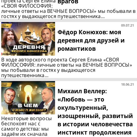
врагов
проекта Сергея Елина
«СВОЯ ФИЛОСОФИЯ:
личные ответы на ВЕЧНЫЕ ВОПРОСЫ» мы побывали в
гостях у выдающегося путешественника…
09.07.21
Фёдор Конюхов: моя
деревня для друзей и
романтиков
В ходе авторского проекта Сергея Елина «СВОЯ
ФИЛОСОФИЯ: личные ответы на ВЕЧНЫЕ ВОПРОСЫ»
мы побывали в гостях у выдающегося
путешественника…
18.06.21
Михаил Веллер:
«Любовь — это
окультуренный,
изощренный, развитый
Некоторые вопросы
в истории человечества
беспокоят нас с
самого детства: мы
инстинкт продолжения
задаём их сначала