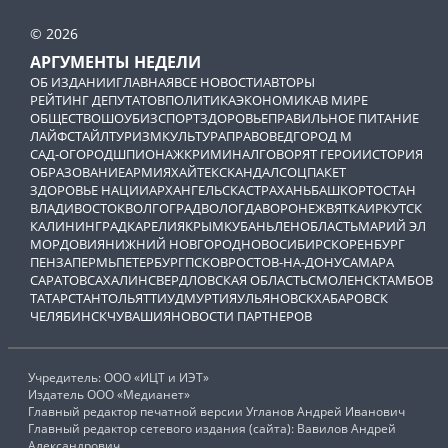
© 2026
АРГУМЕНТЫ НЕДЕЛИ
ОБ ИЗДАНИИ
ГЛАВНАЯ
ВСЕ НОВОСТИ
АВТОРЫ
РЕЙТИНГ ДЕПУТАТОВ
ПОЛИТИКА
ЭКОНОМИКА
В МИРЕ
ОБЩЕСТВО
ШОУБИЗ
СПОРТ
ЗДОРОВЬЕ
ПРАВИЛЬНОЕ ПИТАНИЕ
ЛАЙФСТАЙЛ
ТУРИЗМ
КУЛЬТУРА
ПРАВОВЕД
ГОРОД М
САД-ОГОРОД
ШПИОНАЖ
КРИМИНАЛ
ГОВОРЯТ ГЕРОИ
ИСТОРИЯ
ОБРАЗОВАНИЕ
АРМИЯ
ХАЙТЕК
СКАНДАЛ
СОЦПАКЕТ
ЗДОРОВЬЕ НАЦИИ
АРХАНГЕЛЬСК
АСТРАХАНЬ
БАШКОРТОСТАН
ВЛАДИВОСТОК
ВОЛГОГРАД
ВОЛОГДА
ВОРОНЕЖ
ВЯТКА
ИРКУТСК
КАЛИНИНГРАД
КАРЕЛИЯ
КРЫМ
КУБАНЬ
ЛЕНОБЛАСТЬ
МАРИЙ ЭЛ
МОРДОВИЯ
НИЖНИЙ НОВГОРОД
НОВОСИБИРСК
ОРЕНБУРГ
ПЕНЗА
ПЕРМЬ
ПЕТЕРБУРГ
ПСКОВ
РОСТОВ-НА-ДОНУ
САМАРА
САРАТОВ
САХАЛИН
СВЕРДЛОВСКАЯ ОБЛАСТЬ
СМОЛЕНСК
ТАМБОВ
ТАТАРСТАН
ТОЛЬЯТТИ
УДМУРТИЯ
УЛЬЯНОВСК
ХАБАРОВСК
ЧЕЛЯБИНСК
ЧУВАШИЯ
НОВОСТИ ПАРТНЕРОВ
Учредитель: ООО «ИЦТ и ИЭТ»
Издатель ООО «Медианет»
Главный редактор печатной версии Угланов Андрей Иванович
Главный редактор сетевого издания (сайта): Вавилов Андрей
Александрович