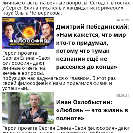
личные ответы на вечные вопросы. Сегодня в гостях
у Сергея Елина писатель и кандидат исторических
наук Ольга Четверикова.
16.08.21
Дмитрий Побединский:
«Нам кажется, что мир
кто-то придумал,
потому что туман
Герои проекта
Сергея Елина «Своя
незнания ещё не
философия» дают
рассеялся до конца»
личные ответы на
вечные вопросы,
побуждая нас задуматься о главном. В этот раз
своей философией с нами поделился физик и
успешный…
05.08.21
Иван Охлобыстин:
«Любовь — это жизнь в
полноте»
Герои проекта Сергея Елина «Своя философия» дают
личные ответы на вечные вопросы, побуждая