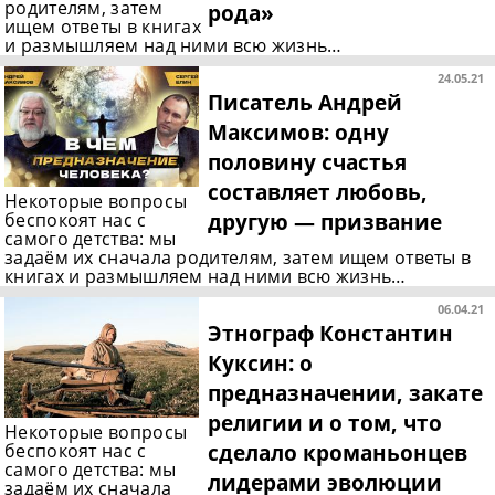
родителям, затем
рода»
ищем ответы в книгах
и размышляем над ними всю жизнь…
24.05.21
Писатель Андрей
Максимов: одну
половину счастья
составляет любовь,
Некоторые вопросы
другую — призвание
беспокоят нас с
самого детства: мы
задаём их сначала родителям, затем ищем ответы в
книгах и размышляем над ними всю жизнь…
06.04.21
Этнограф Константин
Куксин: о
предназначении, закате
религии и о том, что
Некоторые вопросы
сделало кроманьонцев
беспокоят нас с
самого детства: мы
лидерами эволюции
задаём их сначала