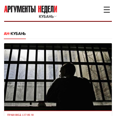
☰
КУБАНЬ
﹀
АН-
КУБАНЬ
ПРАВОВЕД | 27.05.18