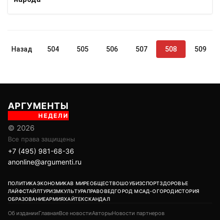
Назад
504
505
506
507
508
509
АРГУМЕНТЫ
НЕДЕЛИ
© 2026
Все права защищены
+7 (495) 981-68-36
anonline@argumenti.ru
ПОЛИТИКА
ЭКОНОМИКА
В МИРЕ
ОБЩЕСТВО
ШОУБИЗ
СПОРТ
ЗДОРОВЬЕ
ЛАЙФСТАЙЛ
ТУРИЗМ
КУЛЬТУРА
ПРАВОВЕД
ГОРОД М
САД-ОГОРОД
ИСТОРИЯ
ОБРАЗОВАНИЕ
АРМИЯ
ХАЙТЕК
СКАНДАЛ
Об издании
Главная
Все новости
Авторы
Новости партнеров