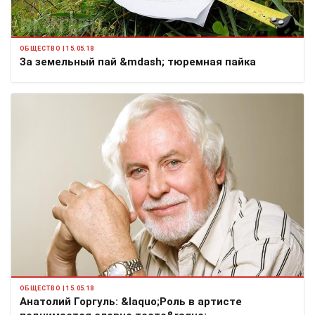
ОБЩЕСТВО | 15.05.18
За земельный пай &mdash; тюремная пайка
ОБЩЕСТВО | 15.05.18
Анатолий Горгуль: &laquo;Роль в артисте