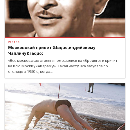
26.11.14
Московский привет &laquo;индийскому
Чаплину&raquo;
«Все московские стиляги помешались на «Бродяге» и кричит
на всю Москву «Авараму!». Такая частушка загуляла по
столице в 1950-е, когда…