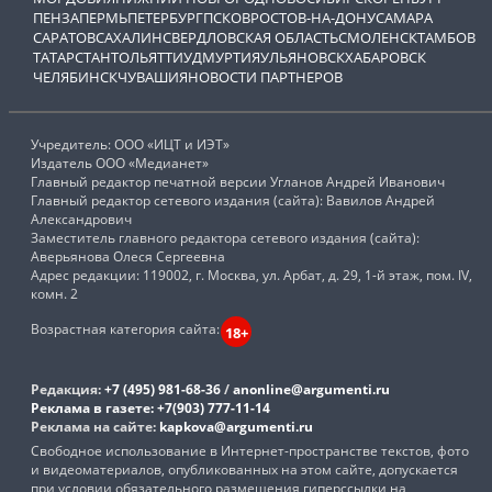
ПЕНЗА
ПЕРМЬ
ПЕТЕРБУРГ
ПСКОВ
РОСТОВ-НА-ДОНУ
САМАРА
САРАТОВ
САХАЛИН
СВЕРДЛОВСКАЯ ОБЛАСТЬ
СМОЛЕНСК
ТАМБОВ
ТАТАРСТАН
ТОЛЬЯТТИ
УДМУРТИЯ
УЛЬЯНОВСК
ХАБАРОВСК
ЧЕЛЯБИНСК
ЧУВАШИЯ
НОВОСТИ ПАРТНЕРОВ
Учредитель: ООО «ИЦТ и ИЭТ»
Издатель ООО «Медианет»
Главный редактор печатной версии Угланов Андрей Иванович
Главный редактор сетевого издания (сайта): Вавилов Андрей
Александрович
Заместитель главного редактора сетевого издания (сайта):
Аверьянова Олеся Сергеевна
Адрес редакции: 119002, г. Москва, ул. Арбат, д. 29, 1-й этаж, пом. IV,
комн. 2
Возрастная категория сайта:
18+
Редакция:
+7 (495) 981-68-36
/
anonline@argumenti.ru
Реклама в газете:
+7(903) 777-11-14
Реклама на сайте:
kapkova@argumenti.ru
Свободное использование в Интернет-пространстве текстов, фото
и видеоматериалов, опубликованных на этом сайте, допускается
при условии обязательного размещения гиперссылки на