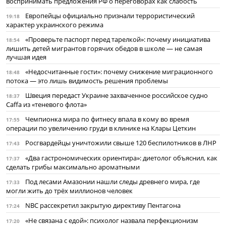
воспринимать предложения РФ о переговорах как слабость
Европейцы официально признали террористический
19:18
характер украинского режима
«Проверьте паспорт перед тарелкой»: почему инициатива
18:54
лишить детей мигрантов горячих обедов в школе — не самая
лучшая идея
«Недосчитанные гости»: почему снижение миграционного
18:48
потока — это лишь видимость решения проблемы
Швеция передаст Украине захваченное российское судно
18:37
Caffa из «теневого флота»
Чемпионка мира по фитнесу впала в кому во время
17:55
операции по увеличению груди в клинике на Клары Цеткин
Росгвардейцы уничтожили свыше 120 беспилотников в ЛНР
17:43
«Два гастрономических ориентира»: диетолог объяснил, как
17:37
сделать грибы максимально ароматными
Под лесами Амазонии нашли следы древнего мира, где
17:33
могли жить до трёх миллионов человек
NBC рассекретил закрытую директиву Пентагона
17:24
«Не связана с едой»: психолог назвала перфекционизм
17:20