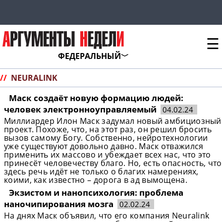
☰
ФЕДЕРАЛЬНЫЙ
//
NEURALINK
Маск создаёт новую формацию людей:
человек электронноуправляемый
04.02.24
Миллиардер Илон Маск задумал новый амбициозный
проект. Похоже, что, на этот раз, он решил бросить
вызов самому Богу. Собственно, нейротехнологии
уже существуют довольно давно. Маск отважился
применить их массово и убеждает всех нас, что это
принесёт человечеству благо. Но, есть опасность, что
здесь речь идёт не только о благих намерениях,
коими, как известно – дорога в ад вымощена.
Экзистом и нанопсихология: проблема
наночипирования мозга
02.02.24
На днях Маск объявил, что его компания Neuralink