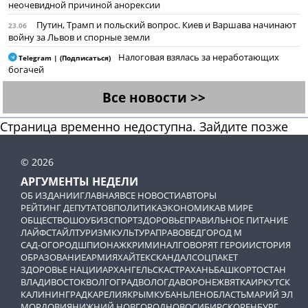
неочевидной причиной анорексии
Путин, Трамп и польский вопрос. Киев и Варшава начинают
23.06
войну за Львов и спорные земли
Налоговая взялась за неработающих
Telegram | (Подписаться)
богачей
Все новости >>
Страница временно недоступна. Зайдите позже
© 2026
АРГУМЕНТЫ НЕДЕЛИ
ОБ ИЗДАНИИ
ГЛАВНАЯ
ВСЕ НОВОСТИ
АВТОРЫ
РЕЙТИНГ ДЕПУТАТОВ
ПОЛИТИКА
ЭКОНОМИКА
В МИРЕ
ОБЩЕСТВО
ШОУБИЗ
СПОРТ
ЗДОРОВЬЕ
ПРАВИЛЬНОЕ ПИТАНИЕ
ЛАЙФСТАЙЛ
ТУРИЗМ
КУЛЬТУРА
ПРАВОВЕД
ГОРОД М
САД-ОГОРОД
ШПИОНАЖ
КРИМИНАЛ
ГОВОРЯТ ГЕРОИ
ИСТОРИЯ
ОБРАЗОВАНИЕ
АРМИЯ
ХАЙТЕК
СКАНДАЛ
СОЦПАКЕТ
ЗДОРОВЬЕ НАЦИИ
АРХАНГЕЛЬСК
АСТРАХАНЬ
БАШКОРТОСТАН
ВЛАДИВОСТОК
ВОЛГОГРАД
ВОЛОГДА
ВОРОНЕЖ
ВЯТКА
ИРКУТСК
КАЛИНИНГРАД
КАРЕЛИЯ
КРЫМ
КУБАНЬ
ЛЕНОБЛАСТЬ
МАРИЙ ЭЛ
МОРДОВИЯ
НИЖНИЙ НОВГОРОД
НОВОСИБИРСК
ОРЕНБУРГ