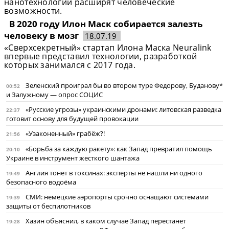
нанотехнологии расширят человеческие
возможности.
В 2020 году Илон Маск собирается залезть
человеку в мозг
18.07.19
«Сверхсекретный» стартап Илона Маска Neuralink
впервые представил технологии, разработкой
которых занимался с 2017 года.
Зеленский проиграл бы во втором туре Федорову, Буданову*
00:52
и Залужному — опрос СОЦИС
«Русские угрозы» украинскими дронами: литовская разведка
22:37
готовит основу для будущей провокации
«Узаконенный» грабёж?!
21:56
«Борьба за каждую ракету»: как Запад превратил помощь
20:10
Украине в инструмент жесткого шантажа
Англия тонет в токсинах: эксперты не нашли ни одного
19:49
безопасного водоёма
СМИ: немецкие аэропорты срочно оснащают системами
19:39
защиты от беспилотников
Хазин объяснил, в каком случае Запад перестанет
19:28