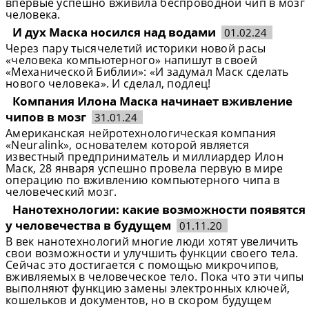
впервые успешно вживила беспроводной чип в мозг
человека.
И дух Маска носился над водами
01.02.24
Через пару тысячелетий историки новой расы
«человека компьютерного» напишут в своей
«Механической Библии»: «И задумал Маск сделать
нового человека». И сделал, подлец!
Компания Илона Маска начинает вживление
чипов в мозг
31.01.24
Американская нейротехнологическая компания
«Neuralink», основателем которой является
известный предприниматель и миллиардер Илон
Маск, 28 января успешно провела первую в мире
операцию по вживлению компьютерного чипа в
человеческий мозг.
Нанотехнологии: какие возможности появятся
у человечества в будущем
01.11.20
В век нанотехнологий многие люди хотят увеличить
свои возможности и улучшить функции своего тела.
Сейчас это достигается с помощью микрочипов,
вживляемых в человеческое тело. Пока что эти чипы
выполняют функцию замены электронных ключей,
кошельков и документов, но в скором будущем