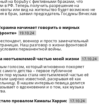
ный на борьбу с фиктивными браками, что
и в РФ. Теперь получить разрешение на
квоты или вид на жительство будет возможно не
ия в брак, заявил председатель Госдумы Вячеслав
Украина начинает говорить о мирных
фронте»
19.10.24
респондент, военкор и просто замечательный
страницах. Наш разговор о жизни фронтовой
в условиях перманентной войны.
была неотъемлемой частью моей жизни
17.10.24
льным голосом, который мгновенно покоряет
 с самого детства – первое публичное
тех пор музыка стала неотъемлемой частью её
тали широко известной, раскрывая её как
льницу. В нашем интервью певица делится
зывает о вдохновении и о том, как музыка
ва.
стало провалом Камалы Харрис
17.10.24