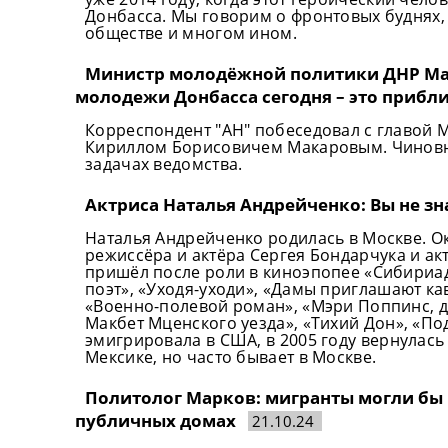
Донбасса. Мы говорим о фронтовых буднях,
обществе и многом ином.
Министр молодёжной политики ДНР Мак
молодежи Донбасса сегодня – это приб
Корреспондент "АН" побеседовал с главой
Кириллом Борисовичем Макаровым. Чиновни
задачах ведомства.
Актриса Наталья Андрейченко: Вы не зн
Наталья Андрейченко родилась в Москве. О
режиссёра и актёра Сергея Бондарчука и а
пришёл после роли в киноэпопее «Сибириада
поэт», «Уходя-уходи», «Дамы приглашают ка
«Военно-полевой роман», «Мэри Поппинс, до
Макбет Мценского уезда», «Тихий Дон», «Под
эмигрировала в США, в 2005 году вернулас
Мексике, но часто бывает в Москве.
Политолог Марков: мигранты могли бы 
публичных домах
21.10.24