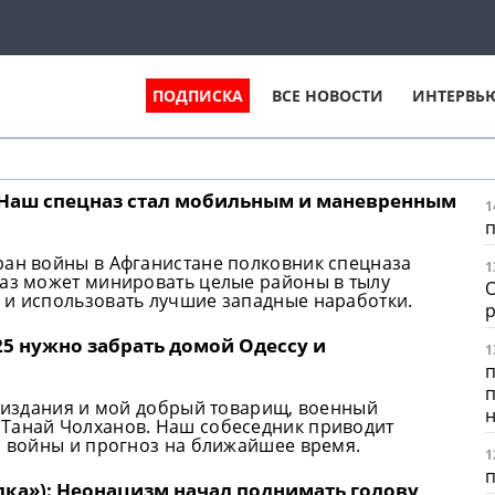
ПОДПИСКА
ВСЕ НОВОСТИ
ИНТЕРВЬ
 Наш спецназ стал мобильным и маневренным
1
п
ран войны в Афганистане полковник спецназа
1
наз может минировать целые районы в тылу
О
 и использовать лучшие западные наработки.
р
25 нужно забрать домой Одессу и
1
п
п
г издания и мой добрый товарищ, военный
 Танай Чолханов. Наш собеседник приводит
ы войны и прогноз на ближайшее время.
1
п
лка»): Неонацизм начал поднимать голову