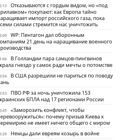
Отказываются с гордым видом, но «под
2:13
рилавком» покупают: как Европа тайно
аращивает импорт российского газа, пока
семи силами стремится нас уничтожить
WP: Пентагон дал оборонным
2:09
омпаниям 21 день на наращивание военного
производства
В Голландии пара самцов-пингвинов
1:06
крала гнездо у самок ради мечты о потомстве
В США разрешили не париться по поводу
0:54
бань
ПВО РФ за ночь уничтожила 153
0:53
краинских БПЛА над 17 регионами России
«Заморозить конфликт, чтобы
0:45
еревооружиться»: почему призыв Киева к
перемирию не имеет ничего общего с миром
Немцы дали евреям козырь в войне
0:20