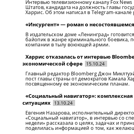
Интервью телевизионному каналу Fox News
Штатов, кандидата на должность главы гос
Харрис. Об этом написал в Telegram-канале
«Инсургент» — роман о несостоявшемся
В издательском доме «Ленинград» готовится
байопик в жанре криминального боевика, 
компании в тылу воюющей армии.
Харрис отказалась от интервью Bloombe
экономической сфере
15.10.24
Главный редактор Bloomberg Джон Миклтуэй
пост главы страны от демократов Камала Хар
посвященному ее экономическим планам.
«Социальный навигатор»: комплексная
ситуациях
13.10.24
Евгения Назарова, исполнительный директ
«Социальный навигатор», в интервью со с
недели» рассказала о целях, задачах и при
поделилась информацией о том, как желаю