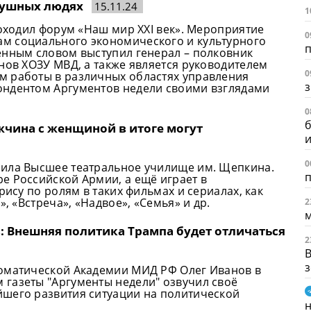
душных людях
15.11.24
1
роходил форум «Наш мир XXI век». Мероприятие
0
м социального экономического и культурного
п
енным словом выступил генерал – полковник
нов ХОЗУ МВД, а также является руководителем
0
м работы в различных областях управления
ондентом Аргументов недели своими взглядами
0
б
жчина с женщиной в итоге могут
и
0
чила Высшее театральное училище им. Щепкина.
п
е Российской Армии, а ещё играет в
рису по ролям в таких фильмах и сериалах, как
, «Встреча», «Надвое», «Семья» и др.
2
: Внешняя политика Трампа будет отличаться
2
В
ломатической Академии МИД РФ Олег Иванов в
газеты "Аргументы недели" озвучил своё
йшего развития ситуации на политической