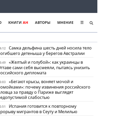
Ю
КНИГИ
АН
АВТОРЫ
МНЕНИЕ
☰
Самка дельфина шесть дней носила тело
4:12
огибшего детеныша у берегов Австралии
«Желтый и голубой»: как украинцы в
3:49
ттаве сами себя высмеяли, пытаясь унизить
оссийского дипломата
«Бегают крысы, воняет мочой и
3:03
омойками»: почему извинения российского
ловца за правду о Париже выглядят
недопустимой слабостью
Испания готовится к повторному
2:51
рорыву мигрантов в Сеуту и Мелилью