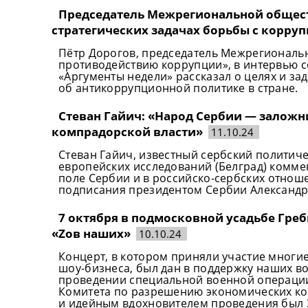
Председатель Межрегиональной общест
стратегических задачах борьбы с корру
Пётр Дорогов, председатель Межрегиональ
противодействию коррупции», в интервью 
«Аргументы недели» рассказал о целях и з
об антикоррупционной политике в стране.
Стеван Гайич: «Народ Сербии — заложн
компрадорской власти»
11.10.24
Стеван Гайич, известный сербский политиче
европейских исследований (Белград) комме
поле Сербии и в российско-сербских отноше
подписания президентом Сербии Александр
7 октября в подмосковной усадьбе Гре
«Zов наших»
10.10.24
Концерт, в котором приняли участие многие
шоу-бизнеса, был дан в поддержку наших 
проведении специальной военной операции
Комитета по разрешению экономических ко
и идейным вдохновителем проведения был 