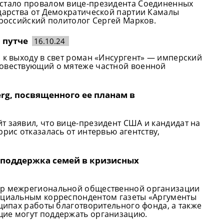
 стало провалом вице-президента Соединенных
ударства от Демократической партии Камалы
 российский политолог Сергей Марков.
 путче
16.10.24
 к выходу в свет роман «Инсургент» — имперский
повествующий о мятеже частной военной
rg, посвященного ее планам в
т заявил, что вице-президент США и кандидат на
рис отказалась от интервью агентству,
 поддержка семей в кризисных
ор межрегиональной общественной организации
пециальным корреспондентом газеты «Аргументы
нципах работы благотворительного фонда, а также
щие могут поддержать организацию.