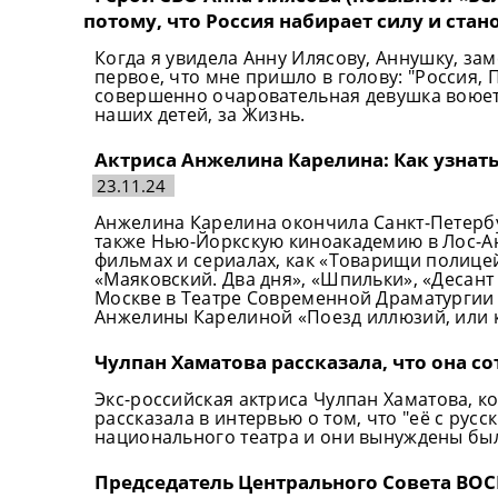
потому, что Россия набирает силу и ста
Когда я увидела Анну Илясову, Аннушку, за
первое, что мне пришло в голову: "Россия, 
совершенно очаровательная девушка воюет н
наших детей, за Жизнь.
Актриса Анжелина Карелина: Как узнать
23.11.24
Анжелина Карелина окончила Санкт-Петербу
также Нью-Йоркскую киноакадемию в Лос-Анд
фильмах и сериалах, как «Товарищи полицей
«Маяковский. Два дня», «Шпильки», «Десант е
Москве в Театре Современной Драматургии 
Анжелины Карелиной «Поезд иллюзий, или 
Чулпан Хаматова рассказала, что она 
Экс-российская актриса Чулпан Хаматова, к
рассказала в интервью о том, что "её с рус
национального театра и они вынуждены были
Председатель Центрального Совета ВОС