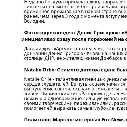
Недавно Госдума приняла закон, направлен
лишает их возможности быстрой легализаци
временное проживание в нашей стране вне 
ранее, чем через 3 года с момента вступлен
Володин.
Фотокорреспондент Денис Григорюк: «
инициативах сразу после поражений на 
Давний друг «Аргументов недели», фотокор
дончанин Денис Григорюк вновь на наших 
столицы ДНР, её жителях, жизни Донбасса 
Natalie Orlie: С самого детства сцена 
Natalie Orlie - талантливая певица с уника
сердца слушателей. Ее путь к сцене начался
выступление состоялось уже в семь лет и с 
жизни. Лирический хит «Разорву» сделал На
нежную и одновременно сильную исполните
своими творческими переживаниями, расска
помогает ей выражать самые глубокие чувст
Политолог Марков: интервью Fox News 