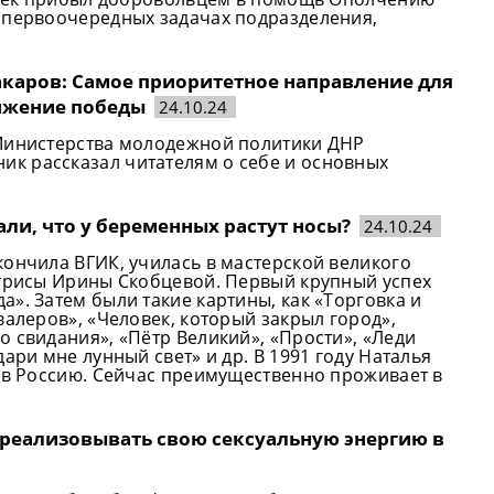
 первоочередных задачах подразделения,
аров: Самое приоритетное направление для
лижение победы
24.10.24
 Министерства молодежной политики ДНР
к рассказал читателям о себе и основных
али, что у беременных растут носы?
24.10.24
кончила ВГИК, училась в мастерской великого
ктрисы Ирины Скобцевой. Первый крупный успех
». Затем были такие картины, как «Торговка и
валеров», «Человек, который закрыл город»,
 свидания», «Пётр Великий», «Прости», «Леди
ари мне лунный свет» и др. В 1991 году Наталья
ь в Россию. Сейчас преимущественно проживает в
реализовывать свою сексуальную энергию в