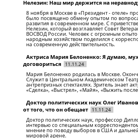
Нелезин: Наш мир держится на неравно
8 ноября в Москве в «Президент - отеле» п
было посвящено обмену опытом по вопроса
развития в современном мире. С приветств
Нелезин, который возглавляет Совет Ветера
ВОСВОД России. Человек с огромным опыто
народным хозяйством поделился с корресп
на современную действительность.
Актриса Мария Белоненко: Я думаю, му
договориться
11.11.24
Мария Белоненко родилась в Москве. Окон
Служит в Центральном Академическом Театр
антрепризных спектаклях. Зритель знает акт
«Сделка», «Выстрел», «Майя», «Выжить после»
Доктор политических наук Олег Иванов
от того, что он обещает
11.11.24
Доктор политических наук, профессор Дип
интервью со специальным корреспондентом 
мнение по поводу выборов в США и дальне
мировой арене.