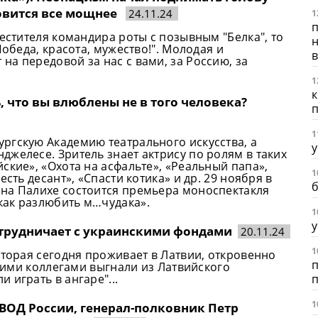
новится все мощнее
24.11.24
1
п
местителя командира роты с позывным "Белка", то
н
Победа, красота, мужество!". Молодая и
в
а передовой за нас с вами, за Россию, за
1
к
, что вы влюблены не в того человека?
1
ргскую Академию театрального искусства, а
у
желесе. Зритель знает актрису по ролям в таких
ские», «Охота на асфальте», «Реальный папа»,
1
сть десант», «Спасти котика» и др. 29 ноября в
на Палихе состоится премьера моноспектакля
как разлюбить м…чудака».
1
у
сотрудничает с украинскими фондами
20.11.24
1
оторая сегодня проживает в Латвии, откровенно
п
скими коллегами выгнали из Латвийского
 играть в ангаре"...
1
ВОД России, генерал-полковник Петр