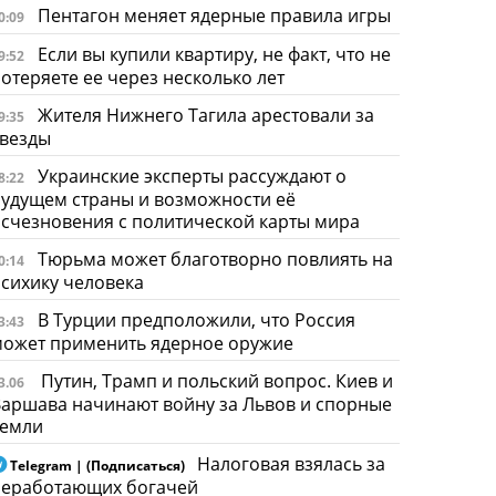
Пентагон меняет ядерные правила игры
0:09
Если вы купили квартиру, не факт, что не
9:52
отеряете ее через несколько лет
Жителя Нижнего Тагила арестовали за
9:35
звезды
Украинские эксперты рассуждают о
8:22
удущем страны и возможности её
счезновения с политической карты мира
Тюрьма может благотворно повлиять на
0:14
сихику человека
В Турции предположили, что Россия
3:43
может применить ядерное оружие
Путин, Трамп и польский вопрос. Киев и
3.06
аршава начинают войну за Львов и спорные
земли
Налоговая взялась за
Telegram | (Подписаться)
неработающих богачей