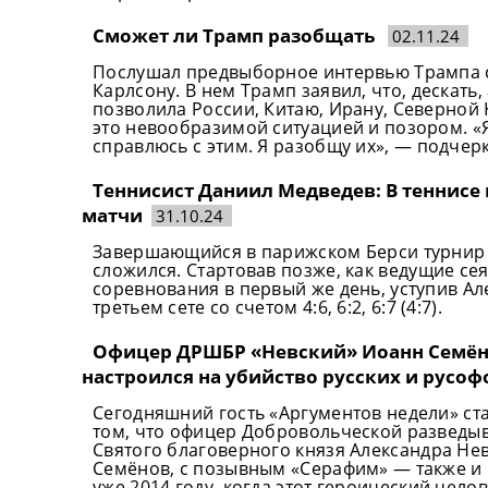
Сможет ли Трамп разобщать
02.11.24
Послушал предвыборное интервью Трампа с
Карлсону. В нем Трамп заявил, что, дескат
позволила России, Китаю, Ирану, Северной 
это невообразимой ситуацией и позором. «Я
справлюсь с этим. Я разобщу их», — подчерк
Теннисист Даниил Медведев: В теннисе 
матчи
31.10.24
Завершающийся в парижском Берси турнир 
сложился. Стартовав позже, как ведущие се
соревнования в первый же день, уступив Ал
третьем сете со счетом 4:6, 6:2, 6:7 (4:7).
Офицер ДРШБР «Невский» Иоанн Семёно
настроился на убийство русских и русо
Сегодняшний гость «Аргументов недели» ст
том, что офицер Добровольческой разведы
Святого благоверного князя Александра Не
Семёнов, с позывным «Серафим» — также и
уже 2014 году, когда этот героический че