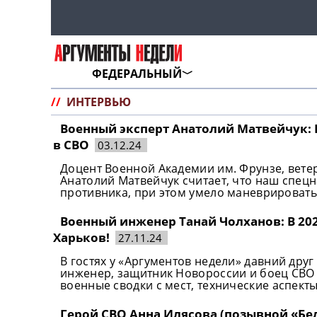
ФЕДЕРАЛЬНЫЙ
//
ИНТЕРВЬЮ
Военный эксперт Анатолий Матвейчук:
в СВО
03.12.24
Доцент Военной Академии им. Фрунзе, вете
Анатолий Матвейчук считает, что наш спец
противника, при этом умело маневрировать
Военный инженер Танай Чолханов: В 20
Харьков!
27.11.24
В гостях у «Аргументов недели» давний дру
инженер, защитник Новороссии и боец СВО
военные сводки с мест, технические аспект
Герой СВО Анна Илясова (позывной «Бе