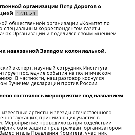
венной организации Петр Дорогов о
пцией
12.10.24
ной общественной организации «Комитет по
со специальным корреспондентом газеты
адачах Организации и поделился своим мнением
ик навязанной Западом колониальной,
ский эксперт, научный сотрудник Института
нтирует последние события на политическом
ниях. В частности, наш разговор коснулся
ом Вучичем декларации против России.
бнево состоялось мероприятие под названием
 известные артисты и звезды отечественного
военнослужащих, принимающих участие в
. Мероприятие проводилось при содействии
нфликтов и защите прав граждан, организатором
Заместитель Правления Комитета, участник