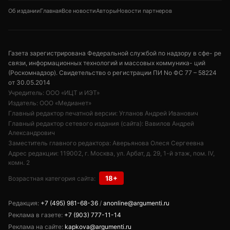
Об издании
Главная
Все новости
Авторы
Новости партнеров
Газета зарегистрирована Федеральной службой по надзору в сфе- ре
связи, информационных технологий и массовых коммуника- ций
(Роскомнадзор). Свидетельство о регистрации ПИ No ФС 77 – 58224
от 30.05.2014
Учредитель: ООО «ИЦТ и ИЭТ»
Издатель: ООО «Медианет»
Главный редактор печатной версии: Угланов Андрей Иванович
Главный редактор сетевого издания (сайта): Вавилов Андрей
Александрович
Заместитель главного редактора: Аверьянова Олеся Сергеевна
Адрес редакции: 119002, г. Москва, ул. Арбат, д. 29, 1-й этаж, пом. IV,
комн. 2
18+
Возрастная категория сайта:
Редакция:
+7 (495) 981-68-36
/
anonline@argumenti.ru
Реклама в газете:
+7 (903) 777-11-14
Реклама на сайте:
kapkova@argumenti.ru