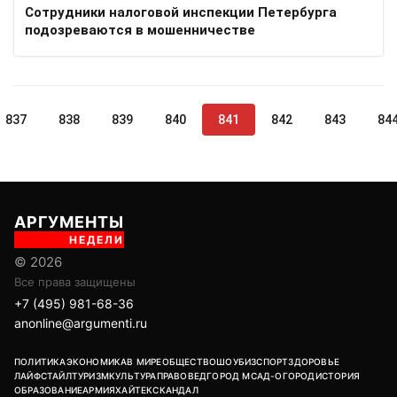
Сотрудники налоговой инспекции Петербурга
подозреваются в мошенничестве
837
838
839
840
841
842
843
84
АРГУМЕНТЫ
НЕДЕЛИ
© 2026
Все права защищены
+7 (495) 981-68-36
anonline@argumenti.ru
ПОЛИТИКА
ЭКОНОМИКА
В МИРЕ
ОБЩЕСТВО
ШОУБИЗ
СПОРТ
ЗДОРОВЬЕ
ЛАЙФСТАЙЛ
ТУРИЗМ
КУЛЬТУРА
ПРАВОВЕД
ГОРОД М
САД-ОГОРОД
ИСТОРИЯ
ОБРАЗОВАНИЕ
АРМИЯ
ХАЙТЕК
СКАНДАЛ