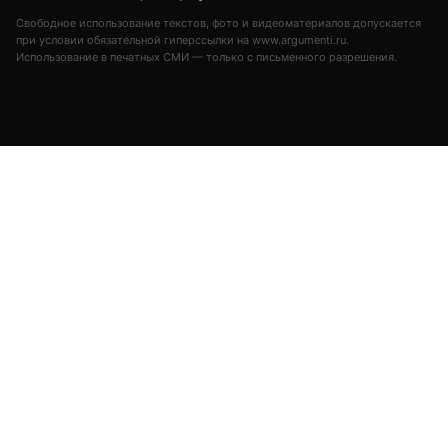
Свободное использование текстов, фото и видеоматериалов допускается
при условии обязательной гиперссылки на www.argumenti.ru.
Использование в печатных СМИ — только с письменного разрешения.