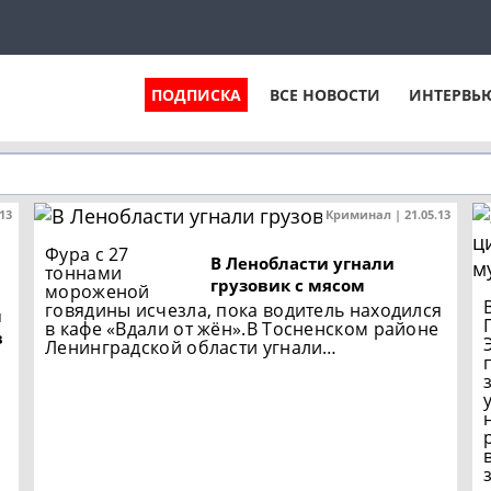
ПОДПИСКА
ВСЕ НОВОСТИ
ИНТЕРВЬ
.13
Криминал | 21.05.13
Фура с 27
В Ленобласти угнали
тоннами
грузовик с мясом
мороженой
говядины исчезла, пока водитель находился
м
в кафе «Вдали от жён».В Тосненском районе
в
Ленинградской области угнали…