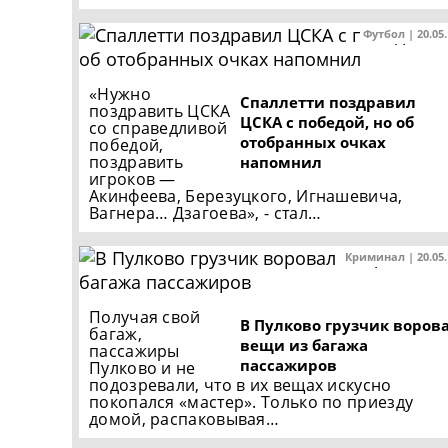
Футбол | 20.05
«Нужно
Спаллетти поздравил
поздравить ЦСКА
ЦСКА с победой, но об
со справедливой
отобранных очках
победой,
поздравить
напомнил
игроков —
Акинфеева, Березуцкого, Игнашевича,
Вагнера… Дзагоева», - стал…
Криминал | 20.05
Получая свой
В Пулково грузчик воров
багаж,
вещи из багажа
пассажиры
пассажиров
Пулково и не
подозревали, что в их вещах искусно
покопался «мастер». Только по приезду
домой, распаковывая…