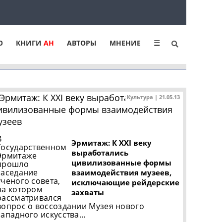
Ю
КНИГИ
АН
АВТОРЫ
МНЕНИЕ
☰
Культура | 21.05.13
В
Эрмитаж: К XXI веку
Государственном
выработались
Эрмитаже
цивилизованные формы
прошло
заседание
взаимодействия музеев,
ученого совета,
исключающие рейдерские
на котором
захваты
рассматривался
вопрос о воссоздании Музея нового
западного искусства…