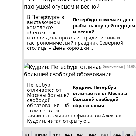
В Петербурге в
Петербург отмечает день
выставочном
рыбы, пахнущей огурцом
комплексе
и весной
«Ленэкспо»
второй день проходит традиционный
гастрономический праздник Северной
столицы – День корюшки…
Экономика | 19.05
Петербург
Кудрин: Петербург
отличается от
отличается от Москвы
Москвы большей
большей свободой
свободой
образования. Об
образования
этом сегодня
заявил экс-министр финансов Алексей
Кудрин, читая открытую…
<<
Назад
839
840
841
842
843
844
845