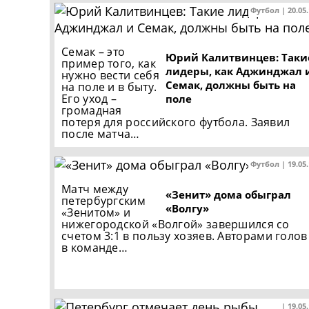
Футбол | 20.05
Семак – это
Юрий Калитвинцев: Таки
пример того, как
лидеры, как Аджинджал 
нужно вести себя
Семак, должны быть на
на поле и в быту.
Его уход –
поле
громадная
потеря для российского футбола. Заявил
после матча…
Футбол | 19.05
Матч между
«Зенит» дома обыграл
петербургским
«Волгу»
«Зенитом» и
нижегородской «Волгой» завершился со
счетом 3:1 в пользу хозяев. Авторами голов
в команде…
| 19.05