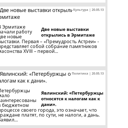
Культура | 20.05.13
В Эрмитаже
Две новые выставки
начали работу
открылись в Эрмитаже
две новые
выставки. Первая – «Премудрость Астреи» -
представляет собой собрание памятников
масонства XVIII – первой…
Политика | 20.05.13
Петербуржцы
Явлинский: «Петербуржцы
мало
относятся к налогам как к
заинтересованы
дани».
в бюджетном
процессе своего города, это означает, что
граждане платят, по сути, не налоги, а дань.
Заявил…