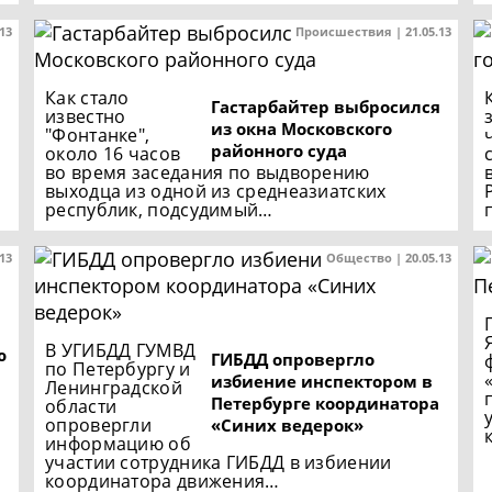
.13
Происшествия | 21.05.13
Как стало
Гастарбайтер выбросился
известно
из окна Московского
"Фонтанке",
районного суда
около 16 часов
во время заседания по выдворению
выходца из одной из среднеазиатских
республик, подсудимый…
.13
Общество | 20.05.13
В УГИБДД ГУМВД
ю
ГИБДД опровергло
по Петербургу и
избиение инспектором в
Ленинградской
Петербурге координатора
области
опровергли
«Синих ведерок»
информацию об
участии сотрудника ГИБДД в избиении
координатора движения…