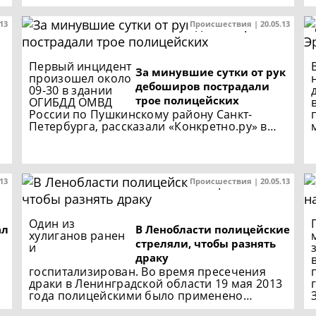
.13
Происшествия | 20.05.13
Первый инцидент
За минувшие сутки от рук
произошел около
дебоширов пострадали
09-30 в здании
трое полицейских
ОГИБДД ОМВД
России по Пушкинскому району Санкт-
Петербурга, рассказали «Конкретно.ру» в…
.13
Происшествия | 20.05.13
Один из
ал
В Ленобласти полицейские
хулиганов ранен
стреляли, чтобы разнять
и
драку
госпитализирован. Во время пресечения
драки в Ленинградской области 19 мая 2013
года полицейскими было применено…