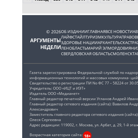
© 2026
ОБ ИЗДАНИИ
ГЛАВНАЯ
ВСЕ НОВОСТИ
А
ЛАЙФСТАЙЛ
ТУРИЗМ
КУЛЬТУРА
ПРАВОВ
АРГУМЕНТЫ
ЗДОРОВЬЕ НАЦИИ
АРХАНГЕЛЬСК
АСТРА
НЕДЕЛИ
ЛЕНОБЛАСТЬ
МАРИЙ ЭЛ
МОРДОВИЯ
НИ
СВЕРДЛОВСКАЯ ОБЛАСТЬ
СМОЛЕНСК
ТА
Газета зарегистрирована Федеральной службой по надзору 
информационных технологий и массовых коммуника- ций 
Свидетельство о регистрации ПИ No ФС 77 – 58224 от 30.0
Учредитель: ООО «ИЦТ и ИЭТ»
Издатель ООО «Медианет»
Главный редактор печатной версии Угланов Андрей Иван
Главный редактор сетевого издания (сайта): Вавилов Анд
Александрович
Заместитель главного редактора сетевого издания (сайта
Олеся Сергеевна
Адрес редакции: 119002, г. Москва, ул. Арбат, д. 29, 1-й этаж
Возрастная категория сайта:
18+