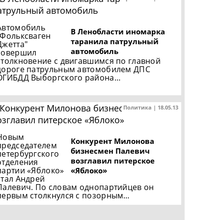
Автомобиль
В Ленобласти иномарка
"Фольксваген
таранила патрульный
Джетта"
автомобиль
совершил
столкновение с двигавшимся по главной
дороге патрульным автомобилем ДПС
ОГИБДД Выборгского района…
Политика | 18.05.13
Новым
Конкурент Милонова
председателем
бизнесмен Палевич
петербургского
возглавил питерское
отделения
партии «Яблоко»
«Яблоко»
стал Андрей
Палевич. По словам однопартийцев он
первым столкнулся с позорным…