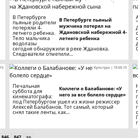
В Петербурге
В Петербурге пьяный
пьяные родители
мужчина потерял на
потеряли 4-
Ждановской набережной 4-
летнего ребенка.
Тело мальчика
летнего ребенка
водолазы
сегодня обнаружили в реке Ждановка.
Следователи отметили…
.13
Культура | 19.05.13
Печальная
Коллеги о Балабанове: «У
суббота для
него за все болело сердце»
кинематографа:
под Петербургом ушел из жизни режиссер
Алексей Балабанов. Тот самый, который
снял такие ленты, как…
846
847
>>