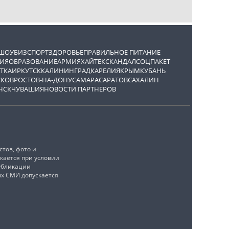
ШОУБИЗ
СПОРТ
ЗДОРОВЬЕ
ПРАВИЛЬНОЕ ПИТАНИЕ
ИЯ
ОБРАЗОВАНИЕ
АРМИЯ
ХАЙТЕК
СКАНДАЛ
СОЦПАКЕТ
ТКА
ИРКУТСК
КАЛИНИНГРАД
КАРЕЛИЯ
КРЫМ
КУБАНЬ
СКОВ
РОСТОВ-НА-ДОНУ
САМАРА
САРАТОВ
САХАЛИН
НСК
ЧУВАШИЯ
НОВОСТИ ПАРТНЕРОВ
тов, фото и
кается при условии
убликации
ых СМИ допускается