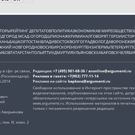
ВТОРЫ
РЕЙТИНГ ДЕПУТАТОВ
ПОЛИТИКА
ЭКОНОМИКА
В МИРЕ
ОБЩЕСТВО
ЕД
ГОРОД М
САД-ОГОРОД
ШПИОНАЖ
КРИМИНАЛ
ГОВОРЯТ ГЕРОИ
ИСТОР
ХАНЬ
БАШКОРТОСТАН
ВЛАДИВОСТОК
ВОЛГОГРАД
ВОЛОГДА
ВОРОНЕЖ
ВЯ
ЖНИЙ НОВГОРОД
НОВОСИБИРСК
ОРЕНБУРГ
ПЕНЗА
ПЕРМЬ
ПЕТЕРБУРГ
П
МБОВ
ТАТАРСТАН
ТОЛЬЯТТИ
УДМУРТИЯ
УЛЬЯНОВСК
ХАБАРОВСК
ЧЕЛЯБИ
в сфе- ре связи,
Редакция:
+7 (495) 981-68-36
/
anonline@argumenti.ru
(Роскомнадзор).
Реклама в газете:
+7(903) 777-11-14
5.2014
Реклама на сайте:
kapkova@argumenti.ru
Свободное использование в Интернет-пространстве текс
видеоматериалов, опубликованных на этом сайте, допус
ович
обязательного размещения гиперссылки на источник п
рей
www.argumenti.ru. Использование материалов в печатн
только с письменного разрешения редакции.
): Аверьянова
, пом. IV, комн. 2