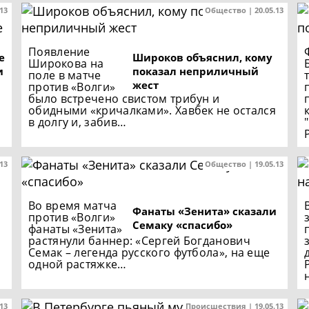
.13
Общество | 20.05.13
Появление
е
Широков объяснил, кому
Широкова на
и
показал неприличный
поле в матче
жест
против «Волги»
было встречено свистом трибун и
обидными «кричалками». Хавбек не остался
в долгу и, забив…
.13
Общество | 19.05.13
Во время матча
Фанаты «Зенита» сказали
против «Волги»
Семаку «спасибо»
фанаты «Зенита»
растянули баннер: «Сергей Богданович
Семак – легенда русского футбола», на еще
одной растяжке…
.13
Происшествия | 19.05.13