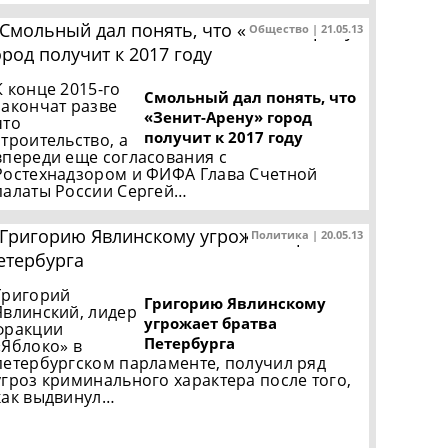
Общество | 21.05.13
К конце 2015-го
Смольный дал понять, что
закончат разве
«Зенит-Арену» город
что
получит к 2017 году
строительство, а
впереди еще согласования с
Ростехнадзором и ФИФА Глава Счетной
палаты России Сергей…
Политика | 20.05.13
Григорий
Григорию Явлинскому
Явлинский, лидер
угрожает братва
фракции
Петербурга
«Яблоко» в
петербургском парламенте, получил ряд
угроз криминального характера после того,
как выдвинул…