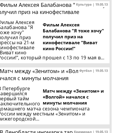
Культура | 19.05.13
Фильм Алексея
Фильм Алексея
Балабанова "Я
Балабанова "Я тоже хочу"
тоже хочу"
получил приз на
получил приз
прессы на 21-м
кинофестивале "Виват
кинофестивале
кино России!"
"Виват кино
России!", который прошел с 13 по 19 мая в…
Футбол | 19.05.13
В Петербурге
Матч между «Зенитом» и
завершился
«Волгой» начался с
первый тайм
минуты молчания
заключительного
домашнего матча сезона чемпионата
России между местным «Зенитом» и
нижегородской…
Криминал | 19.05.13