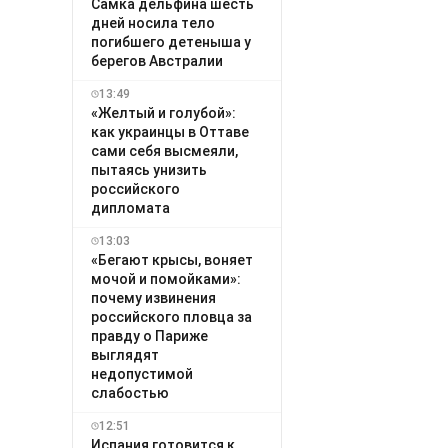
Самка дельфина шесть
дней носила тело
погибшего детеныша у
берегов Австралии
13:49
«Желтый и голубой»:
как украинцы в Оттаве
сами себя высмеяли,
пытаясь унизить
российского
дипломата
13:03
«Бегают крысы, воняет
мочой и помойками»:
почему извинения
российского пловца за
правду о Париже
выглядят
недопустимой
слабостью
12:51
Испания готовится к