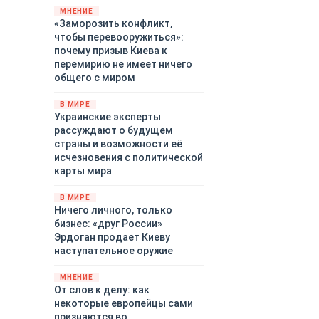
территориями Белгородской,
МНЕНИЕ
«Заморозить конфликт,
Брянской, Владимирской,
чтобы перевооружиться»:
Воронежской, Калужской,
почему призыв Киева к
Курской, Липецкой,
перемирию не имеет ничего
Орловской, Ростовской,
общего с миром
Рязанской, Самарской,
Смоленской, Тверской,
В МИРЕ
Тульской областей,
Украинские эксперты
Московского региона,
рассуждают о будущем
Республики Крым, Республики
страны и возможности её
Татарстан, Краснодарского
исчезновения с политической
края и над акваториями
карты мира
Азовского и Черного морей.
В МИРЕ
Ничего личного, только
бизнес: «друг России»
Эрдоган продает Киеву
наступательное оружие
МНЕНИЕ
От слов к делу: как
некоторые европейцы сами
признаются во