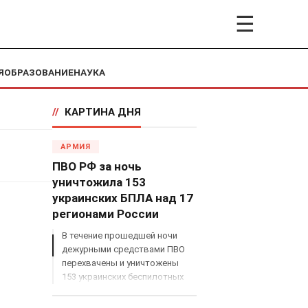
☰
Я
ОБРАЗОВАНИЕ
НАУКА
//
КАРТИНА ДНЯ
АРМИЯ
ПВО РФ за ночь
уничтожила 153
украинских БПЛА над 17
регионами России
В течение прошедшей ночи
дежурными средствами ПВО
перехвачены и уничтожены
153 украинских беспилотных
летательных аппарата
самолетного типа над