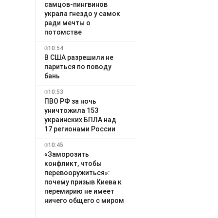
самцов-пингвинов
украла гнездо у самок
ради мечты о
потомстве
10:54
В США разрешили не
париться по поводу
бань
10:53
ПВО РФ за ночь
уничтожила 153
украинских БПЛА над
17 регионами России
10:45
«Заморозить
конфликт, чтобы
перевооружиться»:
почему призыв Киева к
перемирию не имеет
ничего общего с миром