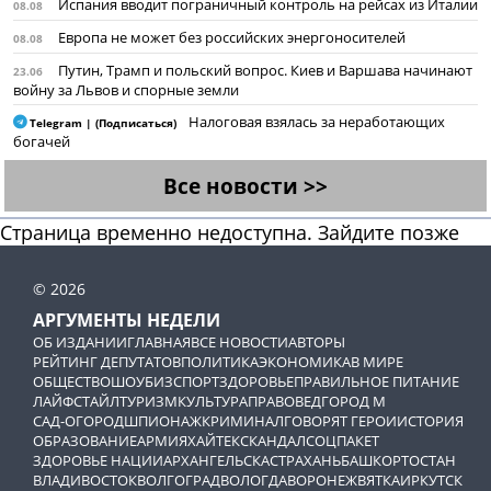
Испания вводит пограничный контроль на рейсах из Италии
08.08
Европа не может без российских энергоносителей
08.08
Путин, Трамп и польский вопрос. Киев и Варшава начинают
23.06
войну за Львов и спорные земли
Налоговая взялась за неработающих
Telegram | (Подписаться)
богачей
Все новости >>
Страница временно недоступна. Зайдите позже
© 2026
АРГУМЕНТЫ НЕДЕЛИ
ОБ ИЗДАНИИ
ГЛАВНАЯ
ВСЕ НОВОСТИ
АВТОРЫ
РЕЙТИНГ ДЕПУТАТОВ
ПОЛИТИКА
ЭКОНОМИКА
В МИРЕ
ОБЩЕСТВО
ШОУБИЗ
СПОРТ
ЗДОРОВЬЕ
ПРАВИЛЬНОЕ ПИТАНИЕ
ЛАЙФСТАЙЛ
ТУРИЗМ
КУЛЬТУРА
ПРАВОВЕД
ГОРОД М
САД-ОГОРОД
ШПИОНАЖ
КРИМИНАЛ
ГОВОРЯТ ГЕРОИ
ИСТОРИЯ
ОБРАЗОВАНИЕ
АРМИЯ
ХАЙТЕК
СКАНДАЛ
СОЦПАКЕТ
ЗДОРОВЬЕ НАЦИИ
АРХАНГЕЛЬСК
АСТРАХАНЬ
БАШКОРТОСТАН
ВЛАДИВОСТОК
ВОЛГОГРАД
ВОЛОГДА
ВОРОНЕЖ
ВЯТКА
ИРКУТСК