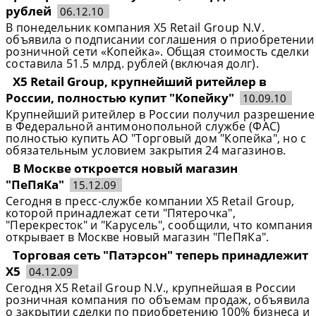
рублей
06.12.10
В понедельник компания X5 Retail Group N.V.
объявила о подписании соглашения о приобретении
розничной сети «Копейка». Общая стоимость сделки
составила 51.5 млрд. рублей (включая долг).
X5 Retail Group, крупнейший ритейлер в
России, полностью купит "Копейку"
10.09.10
Крупнейший ритейлер в России получил разрешение
в Федеральной антимонопольной службе (ФАС)
полностью купить АО "Торговый дом "Копейка", но с
обязательным условием закрытия 24 магазинов.
В Москве откроется новый магазин
"ПеПяКа"
15.12.09
Сегодня в пресс-службе компании X5 Retail Group,
которой принадлежат сети "Пятерочка",
"Перекресток" и "Карусель", сообщили, что компания
открывает в Москве новый магазин "ПеПяКа".
Торговая сеть "Патэрсон" теперь принадлежит
X5
04.12.09
Сегодня X5 Retail Group N.V., крупнейшая в России
розничная компания по объемам продаж, объявила
о закрытии сделки по приобретению 100% бизнеса и