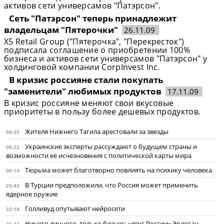
активов сети универсамов "Патэрсон".
Сеть "Патэрсон" теперь принадлежит
владельцам "Пятерочки"
26.11.09
X5 Retail Group ("Пятерочка", "Перекресток")
подписала соглашение о приобретении 100%
бизнеса и активов сети универсамов "Патэрсон" у
холдинговой компании CorpInvest Inc.
В кризис россияне стали покупать
"заменители" любимых продуктов
17.11.09
В кризис россияне меняют свои вкусовые
приоритеты в пользу более дешевых продуктов.
Жителя Нижнего Тагила арестовали за звезды
09:35
Украинские эксперты рассуждают о будущем страны и
08:22
возможности её исчезновения с политической карты мира
Тюрьма может благотворно повлиять на психику человека
00:14
В Турции предположили, что Россия может применить
23:43
ядерное оружие
Голливуд опутывают нейросети
22:18
Ничего личного, только бизнес: «друг России» Эрдоган