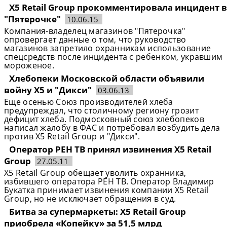
X5 Retail Group прокомментировала инцидент в
"Пятерочке"
10.06.15
Компания-владелец магазинов "Пятерочка"
опровергает данные о том, что руководство
магазинов запретило охранникам использование
спецсредств после инцидента с ребенком, укравшим
мороженое.
Хлебопеки Московской области объявили
войну X5 и "Дикси"
03.06.13
Еще осенью Союз производителей хлеба
предупреждал, что столичному региону грозит
дефицит хлеба. Подмосковный союз хлебопеков
написал жалобу в ФАС и потребовал возбудить дела
против X5 Retail Group и "Дикси".
Оператор РЕН ТВ принял извинения X5 Retail
Group
27.05.11
X5 Retail Group обещает уволить охранника,
избившего оператора РЕН ТВ. Оператор Владимир
Букатка принимает извинения компании X5 Retail
Group, но не исключает обращения в суд.
Битва за супермаркеты: X5 Retail Group
приобрела «Копейку» за 51,5 млрд