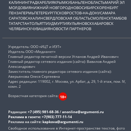
КАЛИНИНГРАД
КАРЕЛИЯ
КРЫМ
КУБАНЬ
ЛЕНОБЛАСТЬ
МАРИЙ ЭЛ
МОРДОВИЯ
НИЖНИЙ НОВГОРОД
НОВОСИБИРСК
ОРЕНБУРГ
ПЕНЗА
ПЕРМЬ
ПЕТЕРБУРГ
ПСКОВ
РОСТОВ-НА-ДОНУ
САМАРА
САРАТОВ
САХАЛИН
СВЕРДЛОВСКАЯ ОБЛАСТЬ
СМОЛЕНСК
ТАМБОВ
ТАТАРСТАН
ТОЛЬЯТТИ
УДМУРТИЯ
УЛЬЯНОВСК
ХАБАРОВСК
ЧЕЛЯБИНСК
ЧУВАШИЯ
НОВОСТИ ПАРТНЕРОВ
Учредитель: ООО «ИЦТ и ИЭТ»
Издатель ООО «Медианет»
Главный редактор печатной версии Угланов Андрей Иванович
Главный редактор сетевого издания (сайта): Вавилов Андрей
Александрович
Заместитель главного редактора сетевого издания (сайта):
Аверьянова Олеся Сергеевна
Адрес редакции: 119002, г. Москва, ул. Арбат, д. 29, 1-й этаж, пом. IV,
комн. 2
Возрастная категория сайта:
18+
Редакция:
+7 (495) 981-68-36
/
anonline@argumenti.ru
Реклама в газете:
+7(903) 777-11-14
Реклама на сайте:
kapkova@argumenti.ru
Свободное использование в Интернет-пространстве текстов, фото