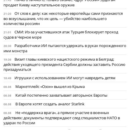
21:43
продает Киеву наступательное оружие
От слов к делу: как некоторые европейцы сами признаются
21:20
во всеуслышание, что их цель — убийство наибольшего
количества россиян
СМИ: Из-за участившихся атак Турция блокирует проход
21:01
судов в Черное море
Разработчики ИИ пытаются удержать в руках порожденного
20:30
ими монстра
Визит главы киевского нацистского режима в Белград:
19:36
действия уходящего президента Сербии должны заставить Россию
призадуматься
Игрушки с использованием ИИ могут навредить детям
18:49
Маркетплейс «Озон» вышел из Крыма
08.08
Китай постепенно захватывает авторынок Европы
08.08
В Европе хотят создать аналог Starlink
08.08
Не «поддержка врага», а прямое участие в военных
08.08
действиях: документы подтверждают след специалистов НАТО в
ударах по России