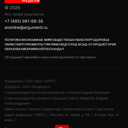
НЕДЕЛИ
© 2026
Все права защищены
+7 (495) 981-68-36
anonline@argumenti.ru
ПОЛИТИКА
ЭКОНОМИКА
В МИРЕ
ОБЩЕСТВО
ШОУБИЗ
СПОРТ
ЗДОРОВЬЕ
ЛАЙФСТАЙЛ
ТУРИЗМ
КУЛЬТУРА
ПРАВОВЕД
ГОРОД М
САД-ОГОРОД
ИСТОРИЯ
ОБРАЗОВАНИЕ
АРМИЯ
ХАЙТЕК
СКАНДАЛ
Об издании
Главная
Все новости
Авторы
Новости партнеров
Учредитель: ООО «ИЦТ и ИЭТ»
Издатель: ООО «Медианет»
Главный редактор печатной версии: Угланов Андрей Иванович
Главный редактор сетевого издания (сайта): Вавилов Андрей
Александрович
Заместитель главного редактора: Аверьянова Олеся Сергеевна
Адрес редакции: 119002, г. Москва, ул. Арбат, д. 29, 1-й этаж, пом. IV,
комн. 2