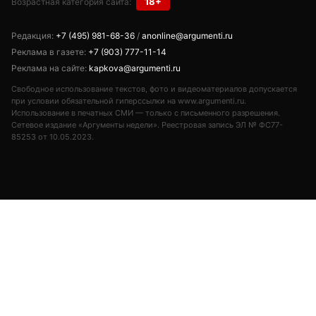
18+
Возрастная категория сайта:
Редакция:
+7 (495) 981-68-36
/
anonline@argumenti.ru
Реклама в газете:
+7 (903) 777-11-14
Реклама на сайте:
kapkova@argumenti.ru
Свободное использование текстов, фото и видеоматериалов допускается
при условии обязательной гиперссылки на www.argumenti.ru.
Использование в печатных СМИ — только с письменного разрешения.
Сетевое издание «Аргументы недели». Реестровая запись ЭЛ № ФС77-
85253 от 10.05.2023.