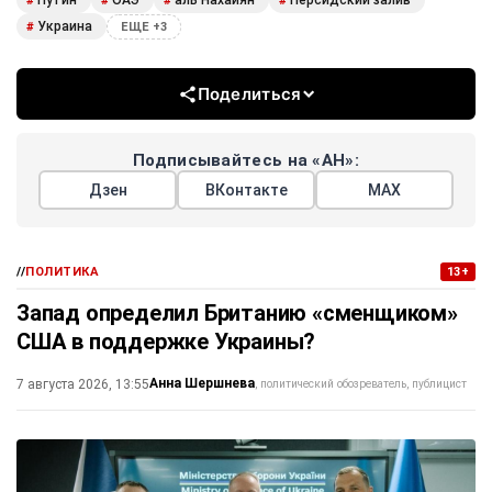
Путин
ОАЭ
аль Нахайян
Персидский залив
#
#
#
#
Украина
#
ЕЩЕ +3
Поделиться
Подписывайтесь на «АН»:
Дзен
ВКонтакте
МАХ
//
ПОЛИТИКА
13+
Запад определил Британию «сменщиком»
США в поддержке Украины?
Анна Шершнева
7 августа 2026, 13:55
политический обозреватель, публицист