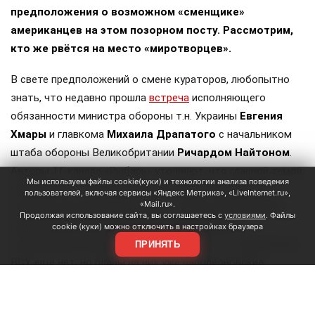
предположения о возможном «сменщике»
американцев на этом позорном посту. Рассмотрим,
кто же рвётся на место «миротворцев».
В свете предположений о смене кураторов, любопытно
знать, что недавно прошла
встреча
исполняющего
обязанности министра обороны т.н. Украины
Евгения
Хмары
и главкома
Михаила Драпатого
с начальником
штаба обороны Великобритании
Ричардом Найтоном
.
Авторы ТГ-канала «Рыбарь» уточняют, что главной темой
Мы используем файлы cookie(куки) и технологии анализа поведения
обсуждения «стало возможное участие британцев в
пользователей, включая сервисы «Яндекс Метрика», «LiveInternet.ru»,
«Mail.ru».
антибаллистических проектах, а также поставки ракет
Продолжая использование сайта, вы соглашаетесь с
условиями
. Файлы
для систем ПВО и ракет Meteor для шведских
cookie (куки) можно отключить в настройках браузера
истребителей Gripen». Сразу оговоримся, что самолётов у
ПРИНЯТЬ
ВСУ ещё нет, но планы на них уже наполеоновские.
Роль Лондона в поддержке Киева давно вышла за рамки
простой риторики, став очевидной для всех