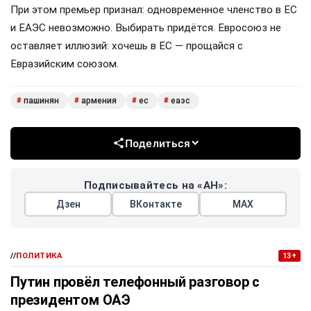
При этом премьер признал: одновременное членство в ЕС
и ЕАЭС невозможно. Выбирать придётся. Евросоюз не
оставляет иллюзий: хочешь в ЕС — прощайся с
Евразийским союзом.
пашинян
армения
ес
еаэс
#
#
#
#
Поделиться
Подписывайтесь на «АН»:
Дзен
ВКонтакте
МАХ
//
ПОЛИТИКА
13+
Путин провёл телефонный разговор с
президентом ОАЭ