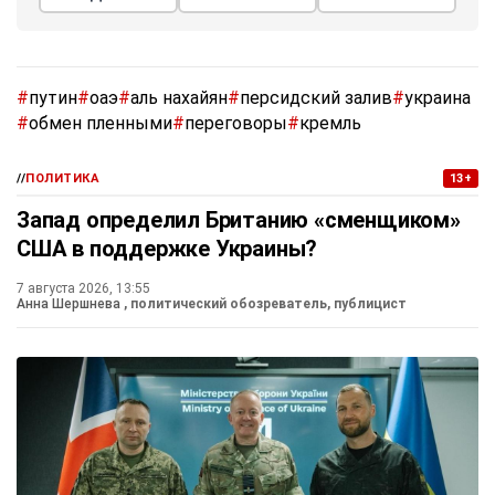
#
путин
#
оаэ
#
аль нахайян
#
персидский залив
#
украина
#
обмен пленными
#
переговоры
#
кремль
//
ПОЛИТИКА
13+
Запад определил Британию «сменщиком»
США в поддержке Украины?
7 августа 2026, 13:55
Анна Шершнева
, политический обозреватель, публицист