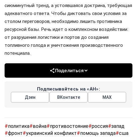
сиюминутный тренд, а устоявшаяся доктрина, требующая
адекватного ответа. Чтобы диктовать свои условия за
столом переговоров, необходимо лишить противника
ресурсной базы. Речь идет о комплексном воздействии:
от разрушения логистики и портов до создания
топливного голода и уничтожения производственного
потенциала.
Поделиться
Подписывайтесь на «АН»:
Дзен
ВКонтакте
МАХ
#
политика
#
война
#
противостояние
#
россия
#
запад
#
фронт
#
украинский конфликт
#
помощь запада
#
сша