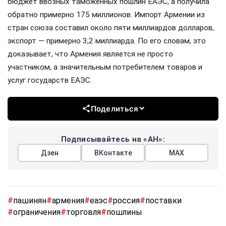
бюджет ввозных таможенных пошлин ЕАЭС, а получила
обратно примерно 175 миллионов. Импорт Армении из
стран союза составил около пяти миллиардов долларов,
экспорт — примерно 3,2 миллиарда. По его словам, это
доказывает, что Армения является не просто
участником, а значительным потребителем товаров и
услуг государств ЕАЭС.
Поделиться
Подписывайтесь на «АН»:
Дзен
ВКонтакте
МАХ
#
пашинян
#
армения
#
еаэс
#
россия
#
поставки
#
ограничения
#
торговля
#
пошлины