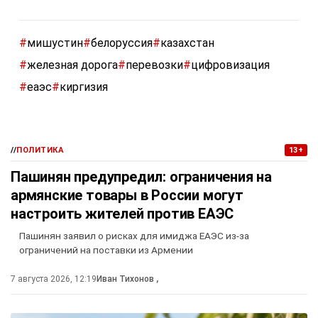
#
мишустин
#
белоруссия
#
казахстан
#
железная дорога
#
перевозки
#
цифровизация
#
еаэс
#
киргизия
//
ПОЛИТИКА
13+
Пашинян предупредил: ограничения на
армянские товары в России могут
настроить жителей против ЕАЭС
Пашинян заявил о рисках для имиджа ЕАЭС из-за
ограничений на поставки из Армении
7 августа 2026, 12:19
Иван Тихонов
,