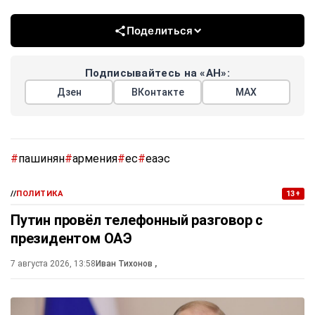
Поделиться
Подписывайтесь на «АН»:
Дзен
ВКонтакте
МАХ
#
пашинян
#
армения
#
ес
#
еаэс
//
ПОЛИТИКА
13+
Путин провёл телефонный разговор с
президентом ОАЭ
7 августа 2026, 13:58
Иван Тихонов
,