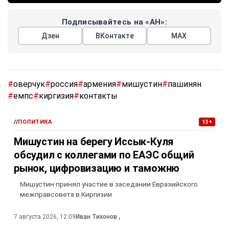
Подписывайтесь на «АН»:
Дзен
ВКонтакте
МАХ
#
оверчук
#
россия
#
армения
#
мишустин
#
пашинян
#
емпс
#
киргизия
#
контакты
//
ПОЛИТИКА
13+
Мишустин на берегу Иссык-Куля
обсудил с коллегами по ЕАЭС общий
рынок, цифровизацию и таможню
Мишустин принял участие в заседании Евразийского
межправсовета в Киргизии
7 августа 2026, 12:09
Иван Тихонов
,