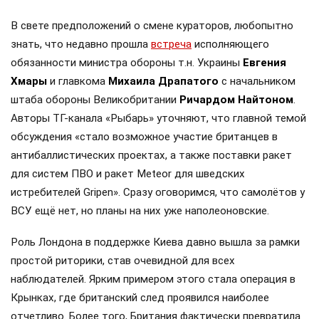
В свете предположений о смене кураторов, любопытно
знать, что недавно прошла
встреча
исполняющего
обязанности министра обороны т.н. Украины
Евгения
Хмары
и главкома
Михаила Драпатого
с начальником
штаба обороны Великобритании
Ричардом Найтоном
.
Авторы ТГ-канала «Рыбарь» уточняют, что главной темой
обсуждения «стало возможное участие британцев в
антибаллистических проектах, а также поставки ракет
для систем ПВО и ракет Meteor для шведских
истребителей Gripen». Сразу оговоримся, что самолётов у
ВСУ ещё нет, но планы на них уже наполеоновские.
Роль Лондона в поддержке Киева давно вышла за рамки
простой риторики, став очевидной для всех
наблюдателей. Ярким примером этого стала операция в
Крынках, где британский след проявился наиболее
отчетливо. Более того, Британия фактически превратила