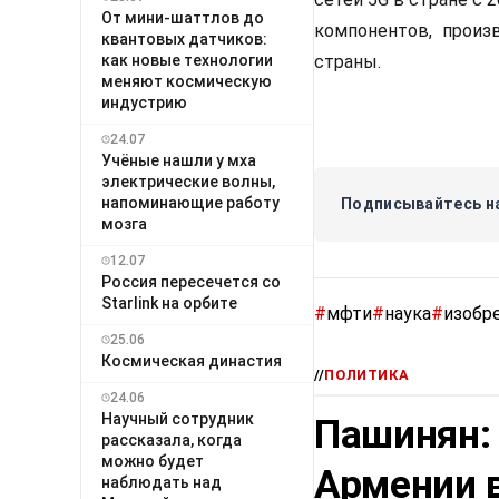
От мини-шаттлов до
компонентов, произ
квантовых датчиков:
как новые технологии
страны.
меняют космическую
индустрию
24.07
Учёные нашли у мха
электрические волны,
напоминающие работу
Подписывайтесь на
мозга
12.07
Россия пересечется со
Starlink на орбите
#
мфти
#
наука
#
изобр
25.06
Космическая династия
//
ПОЛИТИКА
24.06
Научный сотрудник
Пашинян:
рассказала, когда
можно будет
Армении в
наблюдать над