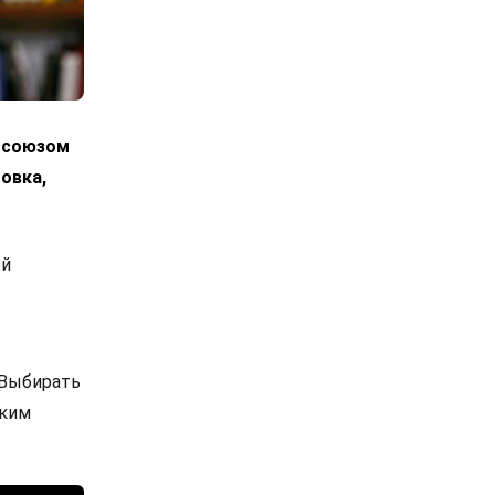
росоюзом
овка,
ой
 Выбирать
ским