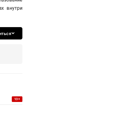
ах внутри
иться
13+