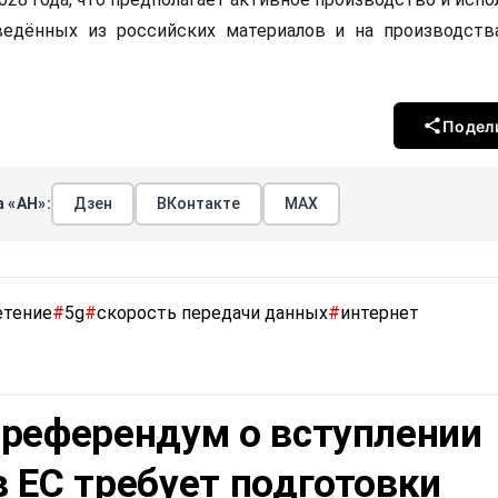
ведённых из российских материалов и на производств
Подел
 «АН»:
Дзен
ВКонтакте
МАХ
етение
#
5g
#
скорость передачи данных
#
интернет
 референдум о вступлении
 ЕС требует подготовки