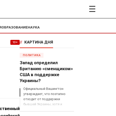
☰
Я
ОБРАЗОВАНИЕ
НАУКА
//
КАРТИНА ДНЯ
13+
й
ПОЛИТИКА
Запад определил
Британию «сменщиком»
США в поддержке
Украины?
Официальный Вашингтон
утверждает, что поэтапно
отходит от поддержки
бывшей Украины, хотя и
ственный
продолжает снабжать ВСУ
разведданными и поставлять
ссийской