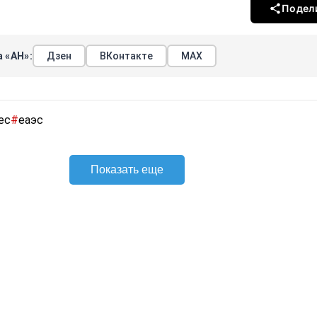
Подел
 «АН»:
Дзен
ВКонтакте
МАХ
ес
#
еаэс
Показать еще