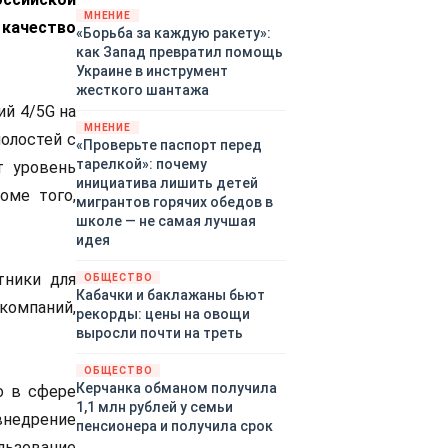
закупленное ранее оружие.
МНЕНИЕ
качество
«Борьба за каждую ракету»:
Также американская
как Запад превратил помощь
администрация скидывает на
Украине в инструмент
европейцев снабжение
жесткого шантажа
киевского режима оружием,
й 4/5G на
которое стремится продавать
МНЕНИЕ
всем новым снабженцам.
олостей с
«Проверьте паспорт перед
Однако часто возникают
тарелкой»: почему
т уровень
предположения о возможном
инициатива лишить детей
оме того,
«сменщике» американцев на
мигрантов горячих обедов в
этом позорном посту.
школе — не самая лучшая
Рассмотрим, кто же рвётся на
идея
место «миротворцев».
тники для
ОБЩЕСТВО
Кабачки и баклажаны бьют
компаний,
рекорды: цены на овощи
выросли почти на треть
ОБЩЕСТВО
Керчанка обманом получила
о в сфере
1,1 млн рублей у семьи
внедрение
пенсионера и получила срок
ользование