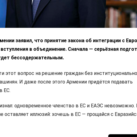
ении заявил, что принятие закона об интеграции с Ев
 вступления в объединение. Сначала — серьёзная подгот
удет бессодержательным.
 этот вопрос на решение граждан без институциональн
Пашинян. И даже после этого Армении придётся подавать
в ЕС.
изнал: одновременное членство в ЕС и ЕАЭС невозможно.
не оставляет иллюзий: хочешь в ЕС — прощайся с Евразий