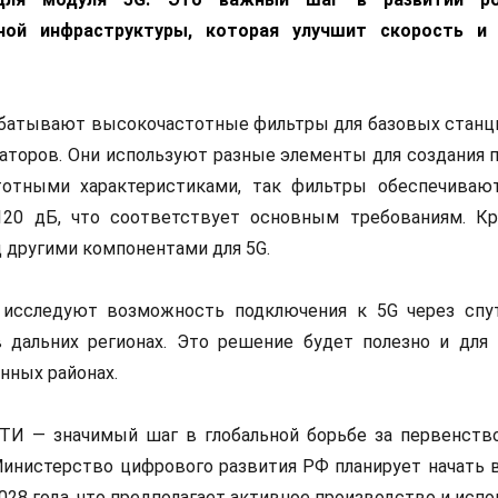
ной инфраструктуры, которая улучшит скорость и 
батывают высокочастотные фильтры для базовых станци
аторов. Они используют разные элементы для создания п
отными характеристиками, так фильтры обеспечиваю
120 дБ, что соответствует основным требованиям. Кр
 другими компонентами для 5G.
исследуют возможность подключения к 5G через спу
 дальних регионах. Это решение будет полезно и для 
нных районах.
ТИ — значимый шаг в глобальной борьбе за первенств
инистерство цифрового развития РФ планирует начать 
2028 года, что предполагает активное производство и исп