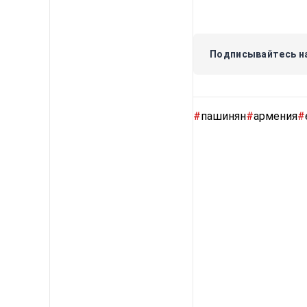
Подписывайтесь на
#
пашинян
#
армения
#