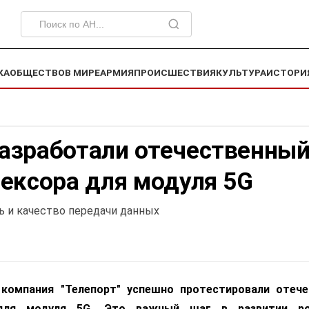
КА
ОБЩЕСТВО
В МИРЕ
АРМИЯ
ПРОИСШЕСТВИЯ
КУЛЬТУРА
ИСТОРИ
азработали отечественны
ексора для модуля 5G
ь и качество передачи данных
омпания "Телепорт" успешно протестировали отече
для модуля 5G. Это важный шаг в развитии ро