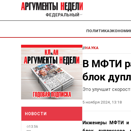
ФЕДЕРАЛЬНЫЙ
﹀
ПОЛИТИКА
ЭКОНОМИ
//
НАУКА
В МФТИ р
блок дупл
Это улучшит скорост
5 ноября 2024, 13:18
НОВОСТИ
Инженеры МФТИ и к
13:56
блок дуплексора 