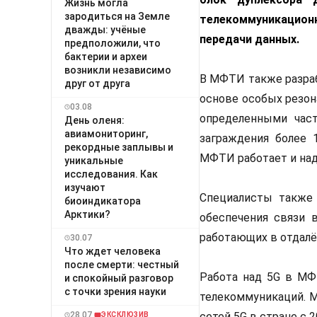
Жизнь могла
зародиться на Земле
телекоммуникацион
дважды: учёные
передачи данных.
предположили, что
бактерии и археи
возникли независимо
В МФТИ также разра
друг от друга
основе особых резон
03.08
определенными част
День оленя:
авиамониторинг,
заграждения более 
рекордные заплывы и
МФТИ работает и над
уникальные
исследования. Как
изучают
Специалисты также 
биоиндикатора
Арктики?
обеспечения связи в
работающих в отдалё
30.07
Что ждет человека
после смерти: честный
Работа над 5G в МФ
и спокойный разговор
с точки зрения науки
телекоммуникаций. М
28.07
сетей 5G в стране с 
ЭКСКЛЮЗИВ