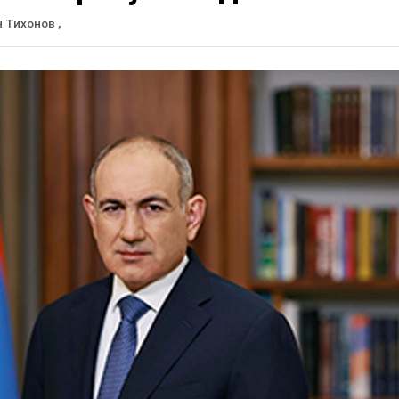
н Тихонов
,