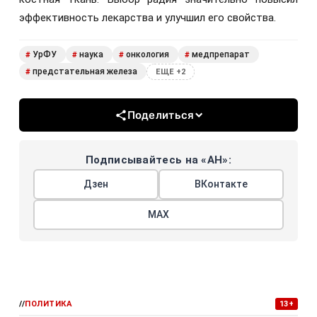
эффективность лекарства и улучшил его свойства.
УрФУ
наука
онкология
медпрепарат
#
#
#
#
предстательная железа
#
ЕЩЕ +2
Поделиться
Подписывайтесь на «АН»:
Дзен
ВКонтакте
МАХ
//
ПОЛИТИКА
13+