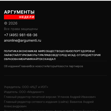
АРГУМЕНТЫ
НЕДЕЛИ
© 2026
Все права защищены
+7 (495) 981-68-36
anonline@argumenti.ru
ПОЛИТИКА
ЭКОНОМИКА
В МИРЕ
ОБЩЕСТВО
ШОУБИЗ
СПОРТ
ЗДОРОВЬЕ
ЛАЙФСТАЙЛ
ТУРИЗМ
КУЛЬТУРА
ПРАВОВЕД
ГОРОД М
САД-ОГОРОД
ИСТОРИЯ
ОБРАЗОВАНИЕ
АРМИЯ
ХАЙТЕК
СКАНДАЛ
Об издании
Главная
Все новости
Авторы
Новости партнеров
Учредитель: ООО «ИЦТ и ИЭТ»
Издатель: ООО «Медианет»
Главный редактор печатной версии: Угланов Андрей Иванович
Главный редактор сетевого издания (сайта): Вавилов Андрей
Александрович