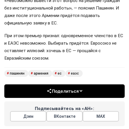
«Невозможно вывести этот вопрос на решение граждан
без институциональной работы», — пояснил Пашинян. И
даже после этого Армении придётся подавать
официальную заявку в ЕС.
При этом премьер признал: одновременное членство в ЕС
и ЕАЭС невозможно. Выбирать придётся. Евросоюз не
оставляет иллюзий: хочешь в ЕС — прощайся с
Евразийским союзом.
пашинян
армения
ес
еаэс
#
#
#
#
Поделиться
Подписывайтесь на «АН»:
Дзен
ВКонтакте
МАХ