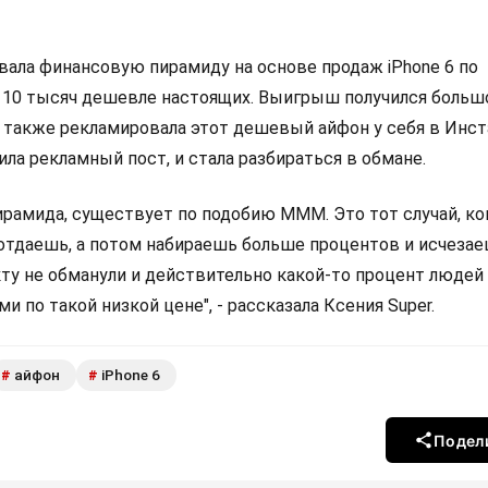
вала финансовую пирамиду на основе продаж iPhone 6 по
а 10 тысяч дешевле настоящих. Выигрыш получился большо
а также рекламировала этот дешевый айфон у себя в Инст
лила рекламный пост, и стала разбираться в обмане.
пирамида, существует по подобию МММ. Это тот случай, ко
отдаешь, а потом набираешь больше процентов и исчезае
кту не обманули и действительно какой-то процент людей
и по такой низкой цене", - рассказала Ксения Super.
айфон
iPhone 6
#
#
Подел