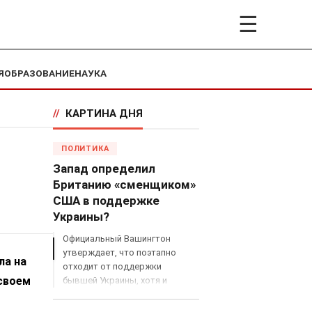
☰
Я
ОБРАЗОВАНИЕ
НАУКА
//
КАРТИНА ДНЯ
ПОЛИТИКА
Запад определил
Британию «сменщиком»
США в поддержке
Украины?
Официальный Вашингтон
утверждает, что поэтапно
ла на
отходит от поддержки
 своем
бывшей Украины, хотя и
продолжает снабжать ВСУ
разведданными и поставлять