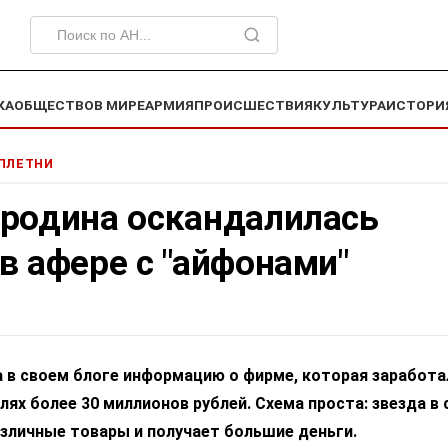
КА
ОБЩЕСТВО
В МИРЕ
АРМИЯ
ПРОИСШЕСТВИЯ
КУЛЬТУРА
ИСТОРИ
СПЛЕТНИ
ородина оскандалилась
в афере с "айфонами"
 в своем блоге информацию о фирме, которая заработа
ях более 30 миллионов рублей. Схема проста: звезда в
зличные товары и получает большие деньги.