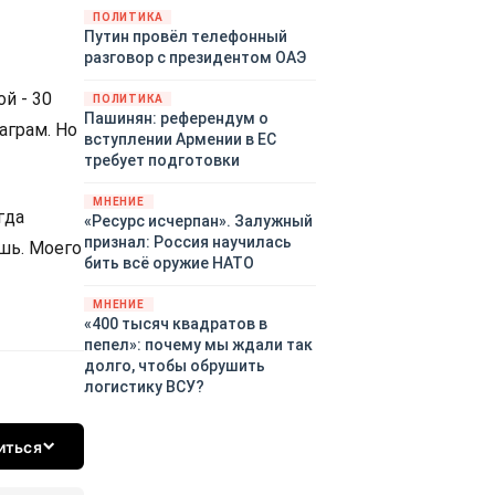
закупленное ранее оружие.
ПОЛИТИКА
Путин провёл телефонный
Также американская
разговор с президентом ОАЭ
администрация скидывает на
европейцев снабжение
й - 30
ПОЛИТИКА
киевского режима оружием,
Пашинян: референдум о
которое стремится продавать
аграм. Но
вступлении Армении в ЕС
всем новым снабженцам.
требует подготовки
Однако часто возникают
предположения о возможном
МНЕНИЕ
гда
«сменщике» американцев на
«Ресурс исчерпан». Залужный
этом позорном посту.
признал: Россия научилась
шь. Моего
Рассмотрим, кто же рвётся на
бить всё оружие НАТО
место «миротворцев».
МНЕНИЕ
«400 тысяч квадратов в
пепел»: почему мы ждали так
долго, чтобы обрушить
логистику ВСУ?
иться