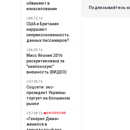
обвиняют в
Подписывайтесь на
изнасиловании
08.12.16
США и Британия
нарушают
неприкосновенность
данных пассажиров?
06.09.16
Мисс Япония 2016
раскритикована за
"неяпонскую"
внешность (ВИДЕО)
27.08.16
Соцсети: экс-
президент Украины
торгует на блошином
рынке
27.08.16
ЭКСКЛЮЗИВ
«Генерал Дима»
женился в
тринадцатый раз