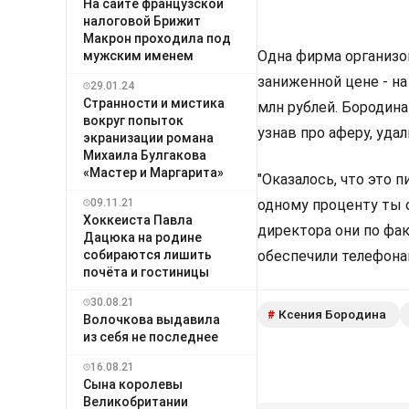
На сайте французской
налоговой Брижит
Макрон проходила под
Одна фирма организо
мужским именем
заниженной цене - н
29.01.24
Странности и мистика
млн рублей. Бородин
вокруг попыток
узнав про аферу, уда
экранизации романа
Михаила Булгакова
«Мастер и Маргарита»
"Оказалось, что это 
09.11.21
одному проценту ты 
Хоккеиста Павла
директора они по фа
Дацюка на родине
собираются лишить
обеспечили телефонам
почёта и гостиницы
30.08.21
Ксения Бородина
#
Волочкова выдавила
из себя не последнее
16.08.21
Сына королевы
Великобритании