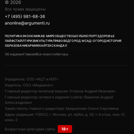
© 2026
Все права защищены
+7 (495) 981-68-36
anonline@argumenti.ru
ПОЛИТИКА
ЭКОНОМИКА
В МИРЕ
ОБЩЕСТВО
ШОУБИЗ
СПОРТ
ЗДОРОВЬЕ
ЛАЙФСТАЙЛ
ТУРИЗМ
КУЛЬТУРА
ПРАВОВЕД
ГОРОД М
САД-ОГОРОД
ИСТОРИЯ
ОБРАЗОВАНИЕ
АРМИЯ
ХАЙТЕК
СКАНДАЛ
Об издании
Главная
Все новости
Авторы
Учредитель: ООО «ИЦТ и ИЭТ»
Издатель: ООО «Медианет»
Главный редактор печатной версии: Угланов Андрей Иванович
Главный редактор сетевого издания (сайта): Вавилов Андрей
Александрович
Заместитель главного редактора: Аверьянова Олеся Сергеевна
Адрес редакции: 119002, г. Москва, ул. Арбат, д. 29, 1-й этаж, пом. IV,
комн. 2
18+
Возрастная категория сайта: