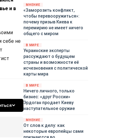
территориями Белгородской,
МНЕНИЕ
вье и в
«Заморозить конфликт,
Брянской, Владимирской,
чтобы перевооружиться»:
Воронежской, Калужской,
почему призыв Киева к
Курской, Липецкой,
перемирию не имеет ничего
Орловской, Ростовской,
своими
общего с миром
Рязанской, Самарской,
м себе не
Смоленской, Тверской,
В МИРЕ
Тульской областей,
т
Украинские эксперты
Московского региона,
рассуждают о будущем
тист
Республики Крым, Республики
страны и возможности её
Татарстан, Краснодарского
исчезновения с политической
края и над акваториями
карты мира
Азовского и Черного морей.
В МИРЕ
Ничего личного, только
бизнес: «друг России»
Эрдоган продает Киеву
иться
наступательное оружие
МНЕНИЕ
От слов к делу: как
некоторые европейцы сами
признаются во