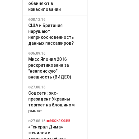
обвиняют в
изнасиловании
08.12.16
США и Британия
нарушают
неприкосновенность
данных пассажиров?
06.09.16
Мисс Япония 2016
раскритикована за
"неяпонскую"
внешность (ВИДЕО)
27.08.16
Соцсети: экс-
президент Украины
торгует на блошином
рынке
27.08.16
ЭКСКЛЮЗИВ
«Генерал Дима»
женился в
тринадцатый раз