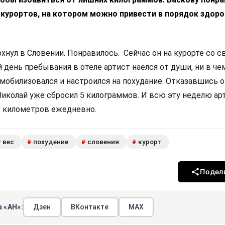
 курортов, на котором можно привести в порядок здоро
охнул в Словении. Понравилось. Сейчас он на курорте со 
 день пребывания в отеле артист наелся от души, ни в че
мобилизовался и настроился на похудание. Отказавшись о
Николай уже сбросил 5 килограммов. И всю эту неделю ар
0 километров ежедневно.
вес
похудение
словения
курорт
#
#
#
#
Подел
 «АН»:
Дзен
ВКонтакте
МАХ