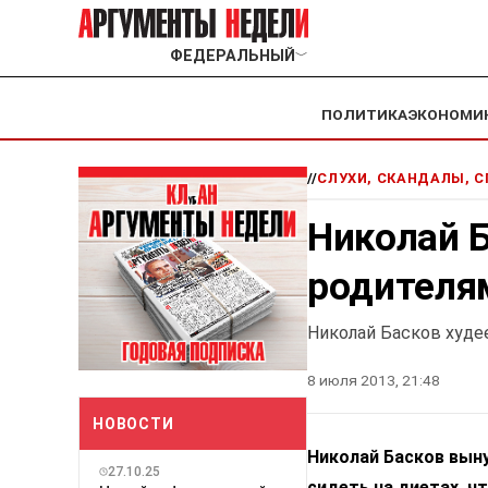
ФЕДЕРАЛЬНЫЙ
﹀
ПОЛИТИКА
ЭКОНОМИ
//
СЛУХИ, СКАНДАЛЫ, 
Николай Б
родителя
Николай Басков худее
8 июля 2013, 21:48
НОВОСТИ
Николай Басков вын
27.10.25
сидеть на диетах, ч