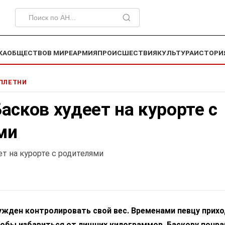
КА
ОБЩЕСТВО
В МИРЕ
АРМИЯ
ПРОИСШЕСТВИЯ
КУЛЬТУРА
ИСТОРИ
СПЛЕТНИ
асков худеет на курорте с
ми
т на курорте с родителями
ужден контролировать свой вес. Временами певцу прих
тобы избавиться от лишних килограммов. Баскову понра