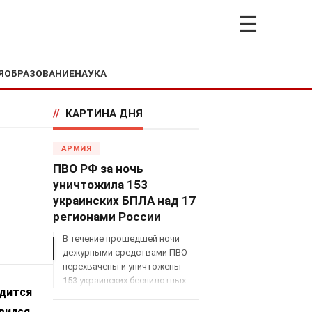
☰
Я
ОБРАЗОВАНИЕ
НАУКА
//
КАРТИНА ДНЯ
АРМИЯ
ПВО РФ за ночь
уничтожила 153
украинских БПЛА над 17
регионами России
В течение прошедшей ночи
дежурными средствами ПВО
перехвачены и уничтожены
153 украинских беспилотных
одится
летательных аппарата
самолетного типа над
вился