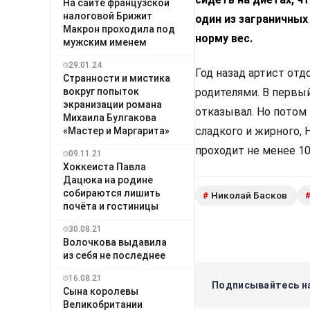
На сайте французской
налоговой Брижит
один из заграничных
Макрон проходила под
норму вес.
мужским именем
29.01.24
Год назад артист отд
Странности и мистика
вокруг попыток
родителями. В первый
экранизации романа
отказывал. Но потом 
Михаила Булгакова
сладкого и жирного, 
«Мастер и Маргарита»
проходит не менее 1
09.11.21
Хоккеиста Павла
Дацюка на родине
собираются лишить
Николай Басков
#
почёта и гостиницы
30.08.21
Волочкова выдавила
из себя не последнее
16.08.21
Подписывайтесь на
Сына королевы
Великобритании