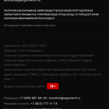
ПОЛИТИКА
ЭКОНОМИКА
В МИРЕ
ОБЩЕСТВО
ШОУБИЗ
СПОРТ
ЗДОРОВЬЕ
ЛАЙФСТАЙЛ
ТУРИЗМ
КУЛЬТУРА
ПРАВОВЕД
ГОРОД М
САД-ОГОРОД
ИСТОРИЯ
ОБРАЗОВАНИЕ
АРМИЯ
ХАЙТЕК
СКАНДАЛ
Об издании
Главная
Все новости
Авторы
Учредитель: ООО «ИЦТ и ИЭТ»
Издатель: ООО «Медианет»
Главный редактор печатной версии: Угланов Андрей Иванович
Главный редактор сетевого издания (сайта): Вавилов Андрей
Александрович
Заместитель главного редактора: Аверьянова Олеся Сергеевна
Адрес редакции: 119002, г. Москва, ул. Арбат, д. 29, 1-й этаж, пом. IV,
комн. 2
18+
Возрастная категория сайта:
Редакция:
+7 (495) 981-68-36
/
anonline@argumenti.ru
Реклама в газете:
+7 (903) 777-11-14