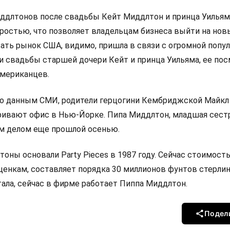
длтонов после свадьбы Кейт Миддлтон и принца Уильям
оростью, что позволяет владельцам бизнеса выйти на нов
вать рынок США, видимо, пришла в связи с огромной поп
ии свадьбы старшей дочери Кейт и принца Уильяма, ее по
американцев.
по данным СМИ, родители герцогини Кембриджской Майкл
вают офис в Нью-Йорке. Пипа Миддлтон, младшая сестр
им делом еще прошлой осенью.
оны основали Party Pieces в 1987 году. Сейчас стоимост
ценкам, составляет порядка 30 миллионов фунтов стерлин
ала, сейчас в фирме работает Пиппа Миддлтон.
Подел