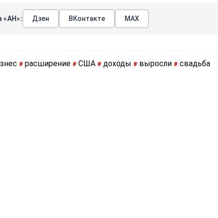
 «АН»:
Дзен
ВКонтакте
МАХ
изнес
расширение
США
доходы
выросли
свадьба
#
#
#
#
#