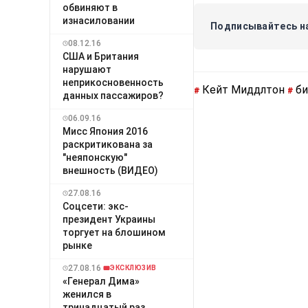
обвиняют в
изнасиловании
Подписывайтесь на
08.12.16
США и Британия
нарушают
неприкосновенность
Кейт Миддлтон
б
#
#
данных пассажиров?
06.09.16
Мисс Япония 2016
раскритикована за
"неяпонскую"
внешность (ВИДЕО)
27.08.16
Соцсети: экс-
президент Украины
торгует на блошином
рынке
27.08.16
ЭКСКЛЮЗИВ
«Генерал Дима»
женился в
тринадцатый раз