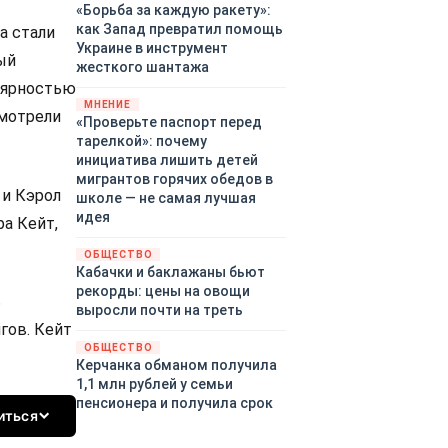
«Борьба за каждую ракету»:
как Запад превратил помощь
а стали
Украине в инструмент
ый
жесткого шантажа
улярностью
МНЕНИЕ
смотрели
«Проверьте паспорт перед
тарелкой»: почему
инициатива лишить детей
мигрантов горячих обедов в
 и Кэрол
школе — не самая лучшая
идея
а Кейт,
ОБЩЕСТВО
Кабачки и баклажаны бьют
рекорды: цены на овощи
ь
выросли почти на треть
гов. Кейт
ОБЩЕСТВО
Керчанка обманом получила
1,1 млн рублей у семьи
пенсионера и получила срок
иться