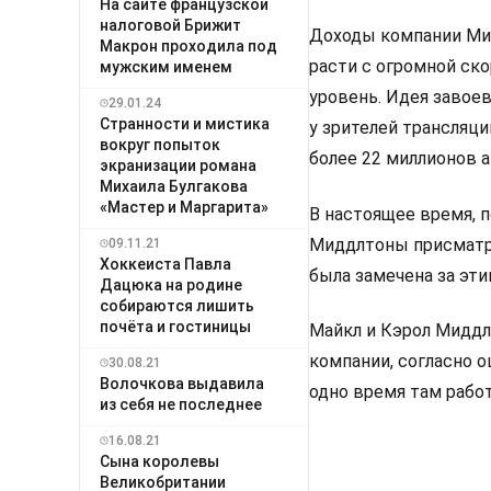
На сайте французской
налоговой Брижит
Доходы компании Мид
Макрон проходила под
расти с огромной ск
мужским именем
уровень. Идея завое
29.01.24
Странности и мистика
у зрителей трансляц
вокруг попыток
более 22 миллионов 
экранизации романа
Михаила Булгакова
«Мастер и Маргарита»
В настоящее время, 
Миддлтоны присматри
09.11.21
Хоккеиста Павла
была замечена за эт
Дацюка на родине
собираются лишить
почёта и гостиницы
Майкл и Кэрол Миддлт
компании, согласно о
30.08.21
Волочкова выдавила
одно время там работ
из себя не последнее
16.08.21
Сына королевы
Великобритании