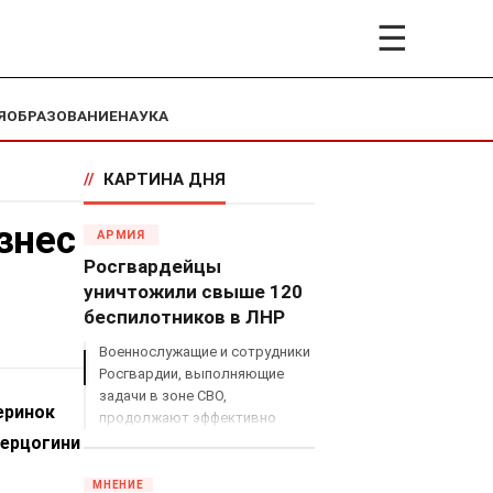
☰
Я
ОБРАЗОВАНИЕ
НАУКА
//
КАРТИНА ДНЯ
знес
АРМИЯ
Росгвардейцы
уничтожили свыше 120
беспилотников в ЛНР
Военнослужащие и сотрудники
Росгвардии, выполняющие
задачи в зоне СВО,
еринок
продолжают эффективно
противодействовать угрозам
герцогини
с воздуха.
МНЕНИЕ