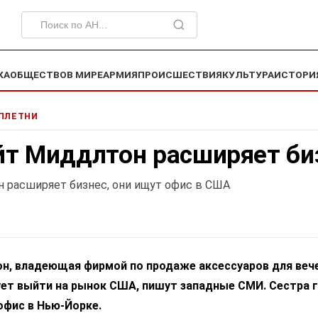
КА
ОБЩЕСТВО
В МИРЕ
АРМИЯ
ПРОИСШЕСТВИЯ
КУЛЬТУРА
ИСТОРИ
СПЛЕТНИ
йт Миддлтон расширяет би
 расширяет бизнес, они ищут офис в США
н, владеющая фирмой по продаже аксессуаров для веч
рует выйти на рынок США, пишут западные СМИ. Сестра 
офис в Нью-Йорке.