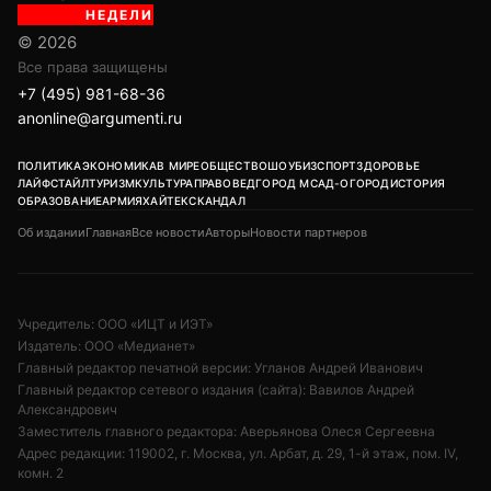
НЕДЕЛИ
© 2026
Все права защищены
+7 (495) 981-68-36
anonline@argumenti.ru
ПОЛИТИКА
ЭКОНОМИКА
В МИРЕ
ОБЩЕСТВО
ШОУБИЗ
СПОРТ
ЗДОРОВЬЕ
ЛАЙФСТАЙЛ
ТУРИЗМ
КУЛЬТУРА
ПРАВОВЕД
ГОРОД М
САД-ОГОРОД
ИСТОРИЯ
ОБРАЗОВАНИЕ
АРМИЯ
ХАЙТЕК
СКАНДАЛ
Об издании
Главная
Все новости
Авторы
Новости партнеров
Учредитель: ООО «ИЦТ и ИЭТ»
Издатель: ООО «Медианет»
Главный редактор печатной версии: Угланов Андрей Иванович
Главный редактор сетевого издания (сайта): Вавилов Андрей
Александрович
Заместитель главного редактора: Аверьянова Олеся Сергеевна
Адрес редакции: 119002, г. Москва, ул. Арбат, д. 29, 1-й этаж, пом. IV,
комн. 2