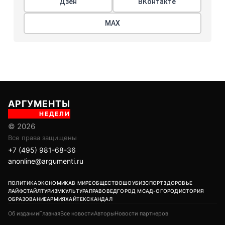
Дзен
ВКонтакте
МАХ
АРГУМЕНТЫ
НЕДЕЛИ
© 2026
Все права защищены
+7 (495) 981-68-36
anonline@argumenti.ru
ПОЛИТИКА
ЭКОНОМИКА
В МИРЕ
ОБЩЕСТВО
ШОУБИЗ
СПОРТ
ЗДОРОВЬЕ
ЛАЙФСТАЙЛ
ТУРИЗМ
КУЛЬТУРА
ПРАВОВЕД
ГОРОД М
САД-ОГОРОД
ИСТОРИЯ
ОБРАЗОВАНИЕ
АРМИЯ
ХАЙТЕК
СКАНДАЛ
Об издании
Главная
Все новости
Авторы
Новости партнеров