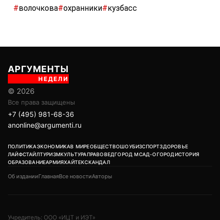
#
волочкова
#
охранники
#
кузбасс
АРГУМЕНТЫ
НЕДЕЛИ
© 2026
Все права защищены
+7 (495) 981-68-36
anonline@argumenti.ru
ПОЛИТИКА
ЭКОНОМИКА
В МИРЕ
ОБЩЕСТВО
ШОУБИЗ
СПОРТ
ЗДОРОВЬЕ
ЛАЙФСТАЙЛ
ТУРИЗМ
КУЛЬТУРА
ПРАВОВЕД
ГОРОД М
САД-ОГОРОД
ИСТОРИЯ
ОБРАЗОВАНИЕ
АРМИЯ
ХАЙТЕК
СКАНДАЛ
Об издании
Главная
Все новости
Авторы
Учредитель: ООО «ИЦТ и ИЭТ»