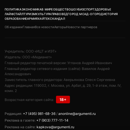
ПОЛИТИКА
ЭКОНОМИКА
В МИРЕ
ОБЩЕСТВО
ШОУБИЗ
СПОРТ
ЗДОРОВЬЕ
ЛАЙФСТАЙЛ
ТУРИЗМ
КУЛЬТУРА
ПРАВОВЕД
ГОРОД М
САД-ОГОРОД
ИСТОРИЯ
ОБРАЗОВАНИЕ
АРМИЯ
ХАЙТЕК
СКАНДАЛ
Об издании
Главная
Все новости
Авторы
Новости партнеров
Учредитель: ООО «ИЦТ и ИЭТ»
Издатель: ООО «Медианет»
Главный редактор печатной версии: Угланов Андрей Иванович
Главный редактор сетевого издания (сайта): Вавилов Андрей
Александрович
Заместитель главного редактора: Аверьянова Олеся Сергеевна
Адрес редакции: 119002, г. Москва, ул. Арбат, д. 29, 1-й этаж, пом. IV,
комн. 2
18+
Возрастная категория сайта:
Редакция:
+7 (495) 981-68-36
/
anonline@argumenti.ru
Реклама в газете:
+7 (903) 777-11-14
Реклама на сайте:
kapkova@argumenti.ru