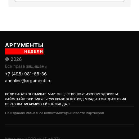
АРГУМЕНТЫ
НЕДЕЛИ
© 2026
Все права защищены
+7 (495) 981-68-36
anonline@argumenti.ru
ПОЛИТИКА
ЭКОНОМИКА
В МИРЕ
ОБЩЕСТВО
ШОУБИЗ
СПОРТ
ЗДОРОВЬЕ
ЛАЙФСТАЙЛ
ТУРИЗМ
КУЛЬТУРА
ПРАВОВЕД
ГОРОД М
САД-ОГОРОД
ИСТОРИЯ
ОБРАЗОВАНИЕ
АРМИЯ
ХАЙТЕК
СКАНДАЛ
Об издании
Главная
Все новости
Авторы
Новости партнеров
Учредитель: ООО «ИЦТ и ИЭТ»