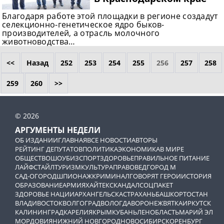
Благодаря работе этой площадки в регионе создадут
селекционно-генетическое ядро быков-
производителей, а отрасль молочного
животноводства…
<<
Назад
252
253
254
255
256
257
258
259
260
>>
© 2026
АРГУМЕНТЫ НЕДЕЛИ
ОБ ИЗДАНИИ
ГЛАВНАЯ
ВСЕ НОВОСТИ
АВТОРЫ
РЕЙТИНГ ДЕПУТАТОВ
ПОЛИТИКА
ЭКОНОМИКА
В МИРЕ
ОБЩЕСТВО
ШОУБИЗ
СПОРТ
ЗДОРОВЬЕ
ПРАВИЛЬНОЕ ПИТАНИЕ
ЛАЙФСТАЙЛ
ТУРИЗМ
КУЛЬТУРА
ПРАВОВЕД
ГОРОД М
САД-ОГОРОД
ШПИОНАЖ
КРИМИНАЛ
ГОВОРЯТ ГЕРОИ
ИСТОРИЯ
ОБРАЗОВАНИЕ
АРМИЯ
ХАЙТЕК
СКАНДАЛ
СОЦПАКЕТ
ЗДОРОВЬЕ НАЦИИ
АРХАНГЕЛЬСК
АСТРАХАНЬ
БАШКОРТОСТАН
ВЛАДИВОСТОК
ВОЛГОГРАД
ВОЛОГДА
ВОРОНЕЖ
ВЯТКА
ИРКУТСК
КАЛИНИНГРАД
КАРЕЛИЯ
КРЫМ
КУБАНЬ
ЛЕНОБЛАСТЬ
МАРИЙ ЭЛ
МОРДОВИЯ
НИЖНИЙ НОВГОРОД
НОВОСИБИРСК
ОРЕНБУРГ