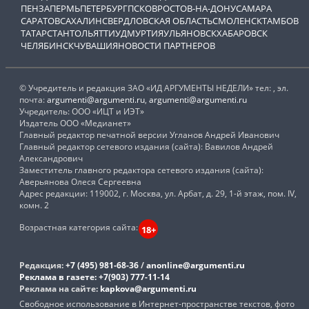
ПЕНЗА
ПЕРМЬ
ПЕТЕРБУРГ
ПСКОВ
РОСТОВ-НА-ДОНУ
САМАРА
САРАТОВ
САХАЛИН
СВЕРДЛОВСКАЯ ОБЛАСТЬ
СМОЛЕНСК
ТАМБОВ
ТАТАРСТАН
ТОЛЬЯТТИ
УДМУРТИЯ
УЛЬЯНОВСК
ХАБАРОВСК
ЧЕЛЯБИНСК
ЧУВАШИЯ
НОВОСТИ ПАРТНЕРОВ
© Учредитель и редакция ЗАО «ИД АРГУМЕНТЫ НЕДЕЛИ» тел: , эл.
почта:
argumenti@argumenti.ru
,
argumenti@argumenti.ru
Учредитель: ООО «ИЦТ и ИЭТ»
Издатель ООО «Медианет»
Главный редактор печатной версии Угланов Андрей Иванович
Главный редактор сетевого издания (сайта): Вавилов Андрей
Александрович
Заместитель главного редактора сетевого издания (сайта):
Аверьянова Олеся Сергеевна
Адрес редакции: 119002, г. Москва, ул. Арбат, д. 29, 1-й этаж, пом. IV,
комн. 2
Возрастная категория сайта:
18+
Редакция:
+7 (495) 981-68-36
/
anonline@argumenti.ru
Реклама в газете:
+7(903) 777-11-14
Реклама на сайте:
kapkova@argumenti.ru
Свободное использование в Интернет-пространстве текстов, фото