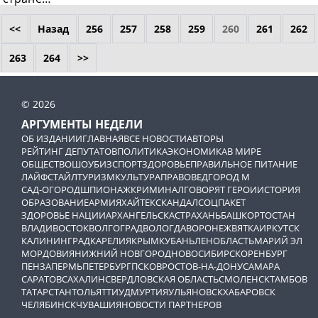
<<
Назад
256
257
258
259
260
261
262
263
264
>>
© 2026
АРГУМЕНТЫ НЕДЕЛИ
ОБ ИЗДАНИИ
ГЛАВНАЯ
ВСЕ НОВОСТИ
АВТОРЫ
РЕЙТИНГ ДЕПУТАТОВ
ПОЛИТИКА
ЭКОНОМИКА
В МИРЕ
ОБЩЕСТВО
ШОУБИЗ
СПОРТ
ЗДОРОВЬЕ
ПРАВИЛЬНОЕ ПИТАНИЕ
ЛАЙФСТАЙЛ
ТУРИЗМ
КУЛЬТУРА
ПРАВОВЕД
ГОРОД М
САД-ОГОРОД
ШПИОНАЖ
КРИМИНАЛ
ГОВОРЯТ ГЕРОИ
ИСТОРИЯ
ОБРАЗОВАНИЕ
АРМИЯ
ХАЙТЕК
СКАНДАЛ
СОЦПАКЕТ
ЗДОРОВЬЕ НАЦИИ
АРХАНГЕЛЬСК
АСТРАХАНЬ
БАШКОРТОСТАН
ВЛАДИВОСТОК
ВОЛГОГРАД
ВОЛОГДА
ВОРОНЕЖ
ВЯТКА
ИРКУТСК
КАЛИНИНГРАД
КАРЕЛИЯ
КРЫМ
КУБАНЬ
ЛЕНОБЛАСТЬ
МАРИЙ ЭЛ
МОРДОВИЯ
НИЖНИЙ НОВГОРОД
НОВОСИБИРСК
ОРЕНБУРГ
ПЕНЗА
ПЕРМЬ
ПЕТЕРБУРГ
ПСКОВ
РОСТОВ-НА-ДОНУ
САМАРА
САРАТОВ
САХАЛИН
СВЕРДЛОВСКАЯ ОБЛАСТЬ
СМОЛЕНСК
ТАМБОВ
ТАТАРСТАН
ТОЛЬЯТТИ
УДМУРТИЯ
УЛЬЯНОВСК
ХАБАРОВСК
ЧЕЛЯБИНСК
ЧУВАШИЯ
НОВОСТИ ПАРТНЕРОВ