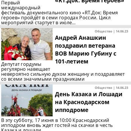
«RT.Док: Время героев»
Первый
международный
фестиваль документального кино «RT.Док: Время
героев» пройдёт в семи городах России. Цикл
мероприятий стартует в июле…
Общество | 14.06.23
Андрей Анашкин
поздравил ветерана
ВОВ Марию Губину с
101-летием
Депутат гордумы
регулярно навещает
невероятно сильную духом женщину и поздравляет
со всеми значимыми праздниками
Общество | 14.06.23
День Казака и Лошади
на Краснодарском
ипподроме
В эту субботу, 17 июня в 10:00 Краснодарский
ипподром вновь ждет гостей на скачки в честь
Казака и лошади