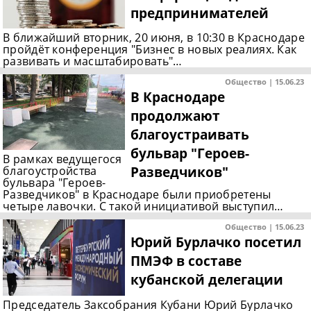
предпринимателей
В ближайший вторник, 20 июня, в 10:30 в Краснодаре
пройдёт конференция "Бизнес в новых реалиях. Как
развивать и масштабировать"…
Общество | 15.06.23
В Краснодаре
продолжают
благоустраивать
бульвар "Героев-
В рамках ведущегося
Разведчиков"
благоустройства
бульвара "Героев-
Разведчиков" в Краснодаре были приобретены
четыре лавочки. С такой инициативой выступил…
Общество | 15.06.23
Юрий Бурлачко посетил
ПМЭФ в составе
кубанской делегации
Председатель Заксобрания Кубани Юрий Бурлачко