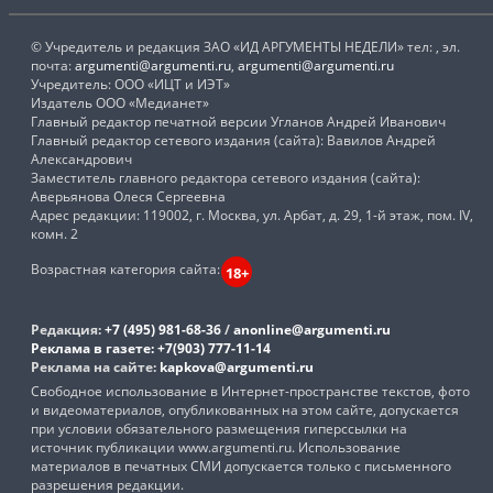
© Учредитель и редакция ЗАО «ИД АРГУМЕНТЫ НЕДЕЛИ» тел: , эл.
почта:
argumenti@argumenti.ru
,
argumenti@argumenti.ru
Учредитель: ООО «ИЦТ и ИЭТ»
Издатель ООО «Медианет»
Главный редактор печатной версии Угланов Андрей Иванович
Главный редактор сетевого издания (сайта): Вавилов Андрей
Александрович
Заместитель главного редактора сетевого издания (сайта):
Аверьянова Олеся Сергеевна
Адрес редакции: 119002, г. Москва, ул. Арбат, д. 29, 1-й этаж, пом. IV,
комн. 2
Возрастная категория сайта:
18+
Редакция:
+7 (495) 981-68-36
/
anonline@argumenti.ru
Реклама в газете:
+7(903) 777-11-14
Реклама на сайте:
kapkova@argumenti.ru
Свободное использование в Интернет-пространстве текстов, фото
и видеоматериалов, опубликованных на этом сайте, допускается
при условии обязательного размещения гиперссылки на
источник публикации www.argumenti.ru. Использование
материалов в печатных СМИ допускается только с письменного
разрешения редакции.