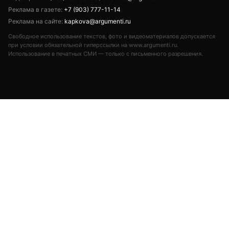
Реклама в газете:
+7 (903) 777-11-14
Реклама на сайте:
kapkova@argumenti.ru
Свободное использование текстов, фото и видеоматериалов допускается
при условии обязательной гиперссылки на www.argumenti.ru.
Использование в печатных СМИ — только с письменного разрешения.