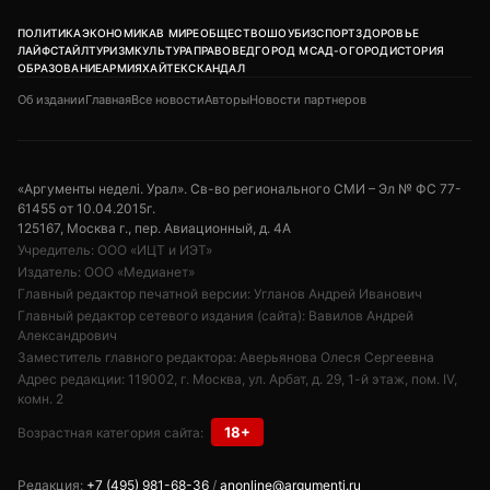
ПОЛИТИКА
ЭКОНОМИКА
В МИРЕ
ОБЩЕСТВО
ШОУБИЗ
СПОРТ
ЗДОРОВЬЕ
ЛАЙФСТАЙЛ
ТУРИЗМ
КУЛЬТУРА
ПРАВОВЕД
ГОРОД М
САД-ОГОРОД
ИСТОРИЯ
ОБРАЗОВАНИЕ
АРМИЯ
ХАЙТЕК
СКАНДАЛ
Об издании
Главная
Все новости
Авторы
Новости партнеров
«Аргументы неделi. Урал». Св-во регионального СМИ – Эл № ФС 77-
61455 от 10.04.2015г.
125167, Москва г., пер. Авиационный, д. 4А
Учредитель: ООО «ИЦТ и ИЭТ»
Издатель: ООО «Медианет»
Главный редактор печатной версии: Угланов Андрей Иванович
Главный редактор сетевого издания (сайта): Вавилов Андрей
Александрович
Заместитель главного редактора: Аверьянова Олеся Сергеевна
Адрес редакции: 119002, г. Москва, ул. Арбат, д. 29, 1-й этаж, пом. IV,
комн. 2
18+
Возрастная категория сайта:
Редакция:
+7 (495) 981-68-36
/
anonline@argumenti.ru