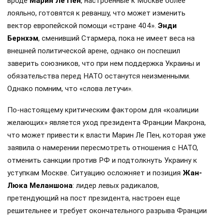
вроде
Марин Ле Пен
, настроенные к Москве более
лояльно, готовятся к реваншу, что может изменить
вектор европейской помощи «стране 404».
Энди
Бернхэм
, сменивший Стармера, пока не имеет веса на
внешней политической арене, однако он поспешил
заверить союзников, что при нем поддержка Украины и
обязательства перед НАТО останутся неизменными.
Однако помним, что «слова летучи».
По-настоящему критическим фактором для «коалиции
желающих» является уход президента Франции Макрона,
что может привести к власти Марин Ле Пен, которая уже
заявила о намерении пересмотреть отношения с НАТО,
отменить санкции против РФ и подтолкнуть Украину к
уступкам Москве. Ситуацию осложняет и позиция
Жан-
Люка Меланшона
: лидер левых радикалов,
претендующий на пост президента, настроен еще
решительнее и требует окончательного разрыва Франции