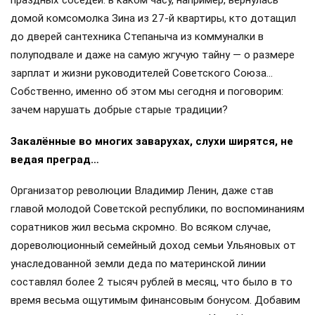
праздных соседей: в каком часу, например, вернулась
домой комсомолка Зина из 27-й квартиры, кто дотащил
до дверей сантехника Степаныча из коммуналки в
полуподвале и даже на самую жгучую тайну — о размере
зарплат и жизни руководителей Советского Союза…
Собственно, именно об этом мы сегодня и поговорим:
зачем нарушать добрые старые традиции?
Закалённые во многих заварухах, слухи ширятся, не
ведая преград…
Организатор революции Владимир Ленин, даже став
главой молодой Советской республики, по воспоминаниям
соратников жил весьма скромно. Во всяком случае,
дореволюционный семейный доход семьи Ульяновых от
унаследованной земли деда по материнской линии
составлял более 2 тысяч рублей в месяц, что было в то
время весьма ощутимым финансовым бонусом. Добавим