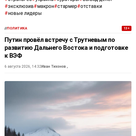
#
эксклюзив
#
макрон
#
стармер
#
отставки
#
новые лидеры
//
ПОЛИТИКА
13+
Путин провёл встречу с Трутневым по
развитию Дальнего Востока и подготовке
к ВЭФ
6 августа 2026, 14:32
Иван Тихонов
,