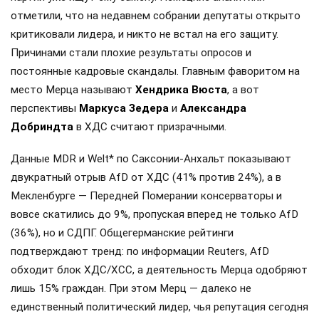
отметили, что на недавнем собрании депутаты открыто
критиковали лидера, и никто не встал на его защиту.
Причинами стали плохие результаты опросов и
постоянные кадровые скандалы. Главным фаворитом на
место Мерца называют
Хендрика Вюста
, а вот
перспективы
Маркуса Зедера
и
Александра
Добриндта
в ХДС считают призрачными.
Данные MDR и Welt* по Саксонии-Анхальт показывают
двукратный отрыв AfD от ХДС (41% против 24%), а в
Мекленбурге — Передней Померании консерваторы и
вовсе скатились до 9%, пропуская вперед не только AfD
(36%), но и СДПГ. Общегерманские рейтинги
подтверждают тренд: по информации Reuters, AfD
обходит блок ХДС/ХСС, а деятельность Мерца одобряют
лишь 15% граждан. При этом Мерц — далеко не
единственный политический лидер, чья репутация сегодня