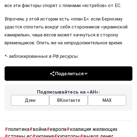
все эти факторы спорят с планами «ястребов» от ЕС.
Впрочем, у этой истории есть «план Б»: если Бернхэму
удастся сплотить вокруг себя сторонников «украинской
камарильи», чаша весов может качнуться в сторону
временщиков. Опять же на непродолжительное время.
*- заблокированные в РФ ресурсы.
Поделиться
Подписывайтесь на «АН»:
Дзен
ВКонтакте
МАХ
#
политика
#
война
#
европа
#
коалиция желающих
#
страны ес
#
украина
#
кураторы
#
вывод денег