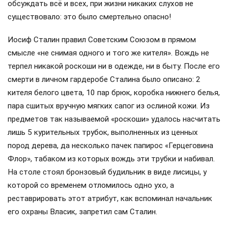
обсуждать всё и всех, при жизни никаких слухов не
существовало: это было смертельно опасно!
Иосиф Сталин правил Советским Союзом в прямом
смысле «не снимая одного и того же кителя». Вождь не
терпел никакой роскоши ни в одежде, ни в быту. После его
смерти в личном гардеробе Сталина было описано: 2
кителя белого цвета, 10 пар брюк, коробка нижнего белья,
пара сшитых вручную мягких сапог из ослиной кожи. Из
предметов так называемой «роскоши» удалось насчитать
лишь 5 курительных трубок, выполненных из ценных
пород дерева, да несколько пачек папирос «Герцеговина
Флор», табаком из которых вождь эти трубки и набивал.
На столе стоял бронзовый будильник в виде лисицы, у
которой со временем отломилось одно ухо, а
реставрировать этот атрибут, как вспоминал начальник
его охраны Власик, запретил сам Сталин.