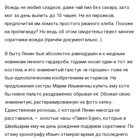
Вождь не любил сладкое, даже чай пил без сахара, зато
мог за день выпить до 10 чашек. Не ел пирожков,
предпочитая им ломоть простого ржаного хлеба. Похоже
на пропаганду? Но ведь об этом свидетельствуют многие
соратники вождя (причём документально…).
В быту Ленин был абсолютно равнодушен и к модным
новинкам личного гардероба: годами носил один и тот же
костюм, и его знаменитый галстук «в горошек» тоже не
был идеологическим изобретением историков. На
предложения сестры Марии Ильиничны купить ему хотя
бы новое пальто раздражённо обрывал её. Обожал свою
знаменитую, растиражированную на фото кепку…
Единственная роскошь, с которой Ленин никогда не
расставался, — золотые часы «Павел Буре», которые в
Швейцарии ему на день рождения подарили соратники. По
этому хронографу Ильич отмерял время до последнего