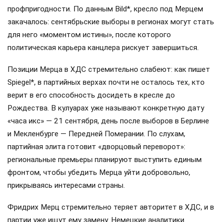
профпригодности. По данным Bild*, кресло под Мерцем
закачалось: сентябрьские выборы в регионах могут стать
для него «моментом истины», после которого
политическая карьера канцлера рискует завершиться.
Позиции Мерца в ХДС стремительно слабеют: как пишет
Spiegel*, в партийных верхах почти не осталось тех, кто
верит в его способность досидеть в кресле до
Рождества. В кулуарах уже называют конкретную дату
«часа икс» — 21 сентября, день после выборов в Берлине
и Мекленбурге — Передней Померании. По слухам,
партийная элита готовит «дворцовый переворот»:
региональные премьеры планируют выступить единым
фронтом, чтобы убедить Мерца уйти добровольно,
прикрываясь интересами страны.
Фридрих Мерц стремительно теряет авторитет в ХДС, и в
партии уже ищут ему замену. Немецкие аналитики