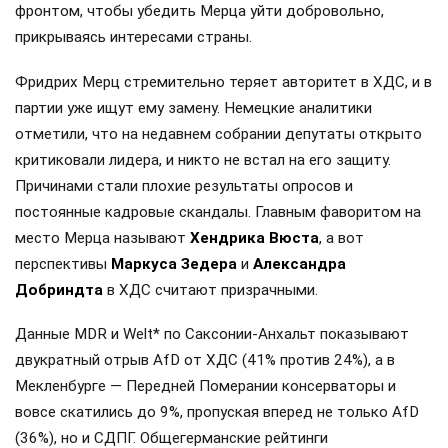
фронтом, чтобы убедить Мерца уйти добровольно,
прикрываясь интересами страны.
Фридрих Мерц стремительно теряет авторитет в ХДС, и в
партии уже ищут ему замену. Немецкие аналитики
отметили, что на недавнем собрании депутаты открыто
критиковали лидера, и никто не встал на его защиту.
Причинами стали плохие результаты опросов и
постоянные кадровые скандалы. Главным фаворитом на
место Мерца называют
Хендрика Вюста
, а вот
перспективы
Маркуса Зедера
и
Александра
Добриндта
в ХДС считают призрачными.
Данные MDR и Welt* по Саксонии-Анхальт показывают
двукратный отрыв AfD от ХДС (41% против 24%), а в
Мекленбурге — Передней Померании консерваторы и
вовсе скатились до 9%, пропуская вперед не только AfD
(36%), но и СДПГ. Общегерманские рейтинги