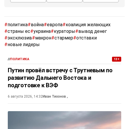
#
политика
#
война
#
европа
#
коалиция желающих
#
страны ес
#
украина
#
кураторы
#
вывод денег
#
эксклюзив
#
макрон
#
стармер
#
отставки
#
новые лидеры
//
ПОЛИТИКА
13+
Путин провёл встречу с Трутневым по
развитию Дальнего Востока и
подготовке к ВЭФ
6 августа 2026, 14:32
Иван Тихонов
,