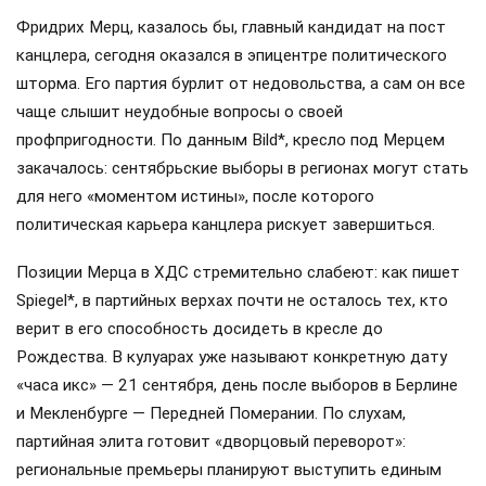
Фридрих Мерц, казалось бы, главный кандидат на пост
канцлера, сегодня оказался в эпицентре политического
шторма. Его партия бурлит от недовольства, а сам он все
чаще слышит неудобные вопросы о своей
профпригодности. По данным Bild*, кресло под Мерцем
закачалось: сентябрьские выборы в регионах могут стать
для него «моментом истины», после которого
политическая карьера канцлера рискует завершиться.
Позиции Мерца в ХДС стремительно слабеют: как пишет
Spiegel*, в партийных верхах почти не осталось тех, кто
верит в его способность досидеть в кресле до
Рождества. В кулуарах уже называют конкретную дату
«часа икс» — 21 сентября, день после выборов в Берлине
и Мекленбурге — Передней Померании. По слухам,
партийная элита готовит «дворцовый переворот»:
региональные премьеры планируют выступить единым