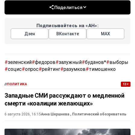
Поделиться
Подписывайтесь на «АН»:
Дзен
ВКонтакте
МАХ
#
зеленский
#
федоров
#
залужный
#
буданов*
#
выборы
#
социс
#
опрос
#
рейтинг
#
разумков
#
тимошенко
//
ПОЛИТИКА
13+
Западные СМИ рассуждают о медленной
смерти «коалиции желающих»
6 августа 2026, 16:15
Анна Шершнева
, Политический обозреватель