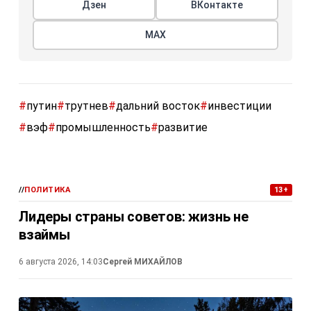
Дзен
ВКонтакте
МАХ
#
путин
#
трутнев
#
дальний восток
#
инвестиции
#
вэф
#
промышленность
#
развитие
//
ПОЛИТИКА
13+
Лидеры страны советов: жизнь не
взаймы
6 августа 2026, 14:03
Сергей МИХАЙЛОВ