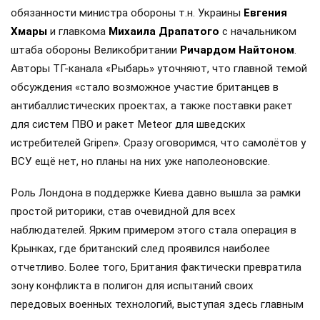
обязанности министра обороны т.н. Украины
Евгения
Хмары
и главкома
Михаила Драпатого
с начальником
штаба обороны Великобритании
Ричардом Найтоном
.
Авторы ТГ-канала «Рыбарь» уточняют, что главной темой
обсуждения «стало возможное участие британцев в
антибаллистических проектах, а также поставки ракет
для систем ПВО и ракет Meteor для шведских
истребителей Gripen». Сразу оговоримся, что самолётов у
ВСУ ещё нет, но планы на них уже наполеоновские.
Роль Лондона в поддержке Киева давно вышла за рамки
простой риторики, став очевидной для всех
наблюдателей. Ярким примером этого стала операция в
Крынках, где британский след проявился наиболее
отчетливо. Более того, Британия фактически превратила
зону конфликта в полигон для испытаний своих
передовых военных технологий, выступая здесь главным