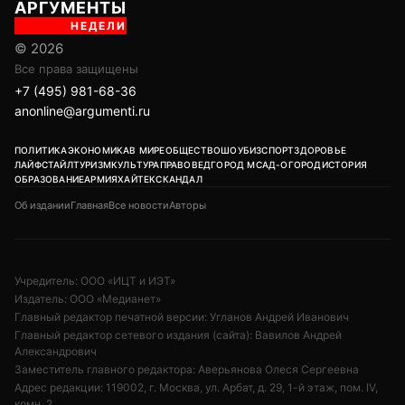
АРГУМЕНТЫ
НЕДЕЛИ
© 2026
Все права защищены
+7 (495) 981-68-36
anonline@argumenti.ru
ПОЛИТИКА
ЭКОНОМИКА
В МИРЕ
ОБЩЕСТВО
ШОУБИЗ
СПОРТ
ЗДОРОВЬЕ
ЛАЙФСТАЙЛ
ТУРИЗМ
КУЛЬТУРА
ПРАВОВЕД
ГОРОД М
САД-ОГОРОД
ИСТОРИЯ
ОБРАЗОВАНИЕ
АРМИЯ
ХАЙТЕК
СКАНДАЛ
Об издании
Главная
Все новости
Авторы
Учредитель: ООО «ИЦТ и ИЭТ»
Издатель: ООО «Медианет»
Главный редактор печатной версии: Угланов Андрей Иванович
Главный редактор сетевого издания (сайта): Вавилов Андрей
Александрович
Заместитель главного редактора: Аверьянова Олеся Сергеевна
Адрес редакции: 119002, г. Москва, ул. Арбат, д. 29, 1-й этаж, пом. IV,
комн. 2