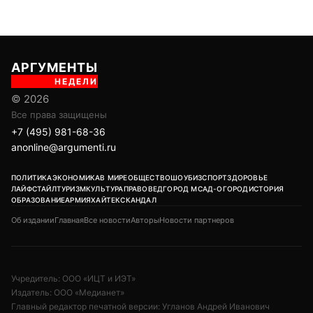
АРГУМЕНТЫ
НЕДЕЛИ
© 2026
Все права защищены
+7 (495) 981-68-36
anonline@argumenti.ru
ПОЛИТИКА
ЭКОНОМИКА
В МИРЕ
ОБЩЕСТВО
ШОУБИЗ
СПОРТ
ЗДОРОВЬЕ
ЛАЙФСТАЙЛ
ТУРИЗМ
КУЛЬТУРА
ПРАВОВЕД
ГОРОД М
САД-ОГОРОД
ИСТОРИЯ
ОБРАЗОВАНИЕ
АРМИЯ
ХАЙТЕК
СКАНДАЛ
Об издании
Главная
Все новости
Авторы
Новости партнеров
Учредитель: ООО «ИЦТ и ИЭТ»
Издатель: ООО «Медианет»
Главный редактор печатной версии: Угланов Андрей Иванович