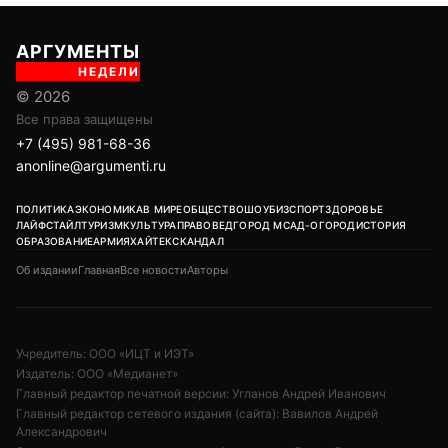
АРГУМЕНТЫ
НЕДЕЛИ
© 2026
Все права защищены
+7 (495) 981-68-36
anonline@argumenti.ru
ПОЛИТИКА
ЭКОНОМИКА
В МИРЕ
ОБЩЕСТВО
ШОУБИЗ
СПОРТ
ЗДОРОВЬЕ
ЛАЙФСТАЙЛ
ТУРИЗМ
КУЛЬТУРА
ПРАВОВЕД
ГОРОД М
САД-ОГОРОД
ИСТОРИЯ
ОБРАЗОВАНИЕ
АРМИЯ
ХАЙТЕК
СКАНДАЛ
Об издании
Главная
Все новости
Авторы
Учредитель: ООО «ИЦТ и ИЭТ»
Издатель: ООО «Медианет»
Главный редактор печатной версии: Угланов Андрей Иванович
Главный редактор сетевого издания (сайта): Вавилов Андрей
Александрович