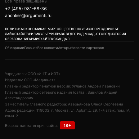
Все права защищены
+7 (495) 981-68-36
anonline@argumenti.ru
ПОЛИТИКА
ЭКОНОМИКА
В МИРЕ
ОБЩЕСТВО
ШОУБИЗ
СПОРТ
ЗДОРОВЬЕ
ЛАЙФСТАЙЛ
ТУРИЗМ
КУЛЬТУРА
ПРАВОВЕД
ГОРОД М
САД-ОГОРОД
ИСТОРИЯ
ОБРАЗОВАНИЕ
АРМИЯ
ХАЙТЕК
СКАНДАЛ
Об издании
Главная
Все новости
Авторы
Новости партнеров
Учредитель: ООО «ИЦТ и ИЭТ»
Издатель: ООО «Медианет»
Главный редактор печатной версии: Угланов Андрей Иванович
Главный редактор сетевого издания (сайта): Вавилов Андрей
Александрович
Заместитель главного редактора: Аверьянова Олеся Сергеевна
Адрес редакции: 119002, г. Москва, ул. Арбат, д. 29, 1-й этаж, пом. IV,
комн. 2
18+
Возрастная категория сайта: