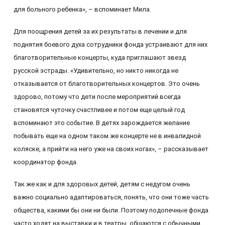
для больного ребенка», – вспоминает Мила.
Для поощрения детей за их результаты в лечении и для
поднятия боевого духа сотрудники фонда устраивают для них
благотворительные концерты, куда приглашают звезд
русской эстрады. «Удивительно, но никто никогда не
отказывается от благотворительных концертов. Это очень
здорово, потому что дети после мероприятий всегда
становятся чуточку счастливее и потом еще целый год
вспоминают это событие. В детях зарождается желание
побывать еще на одном таком же концерте не в инвалидной
коляске, а прийти на него уже на своих ногах», – рассказывает
координатор фонда.
Так же как и для здоровых детей, детям с недугом очень
важно социально адаптироваться, понять, что они тоже часть
общества, какими бы они ни были. Поэтому подопечные фонда
часто ходят на выставки и в театры, общаются с обычными