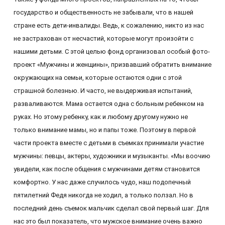
государство и общественность не забывали, что в нашей
стране есть дети-инвалиды. Ведь, к сожалению, никто из нас
не застрахован от несчастий, которые могут произойти с
нашими детьми. С этой целью фонд организовал особый фото-
проект «Мужчины и женщины», призвавший обратить внимание
окружающих на семьи, которые остаются одни с этой
страшной болезнью. И часто, не выдерживая испытаний,
разваливаются. Мама остается одна с больным ребенком на
руках. Но этому ребенку, как и любому другому нужно не
только внимание мамы, но и папы тоже. Поэтому в первой
части проекта вместе с детьми в съемках принимали участие
мужчины: певцы, актеры, художники и музыканты. «Мы воочию
увидели, как после общения с мужчинами детям становится
комфортно. У нас даже случилось чудо, наш подопечный
пятилетний Федя никогда не ходил, а только ползал. Но в
последний день съемок мальчик сделал свой первый шаг. Для
нас это был показатель, что мужское внимание очень важно