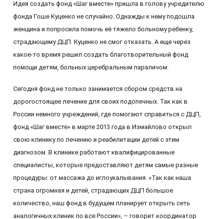
Идея создать фонд «Шаг вместе» пришла в голову учредителю
фонда Гоше Куценко не случайно. Однажды к нему подошла
женщина и попросила помочь её тяжело больному ребенку,
страдающему ДЦП. Куценко не смог отказать. А еще через
какое-то время решил создать благотворительный фонд
помощи детям, больных церебральным параличом.
Сегодня фонд не только занимается сбором средств на
дорогостоящее лечение для своих подопечных. Так как в
России немного учреждений, где помогают справиться с ДЦП,
фонд «Шаг вместе» в марте 2013 года в Измайлово открыл
свою клинику по лечению и реабилитации детей с этим
диагнозом. В клинике работают квалифицированные
специалисты, которые предоставляют детям самые разные
процедуры: от массажа до иглоукалывания. «Так как наша
страна огромная и детей, страдающих ДЦП большое
количество, наш фонд в будущем планирует открыть сеть
аналогичных клиник по все России», – говорит координатор