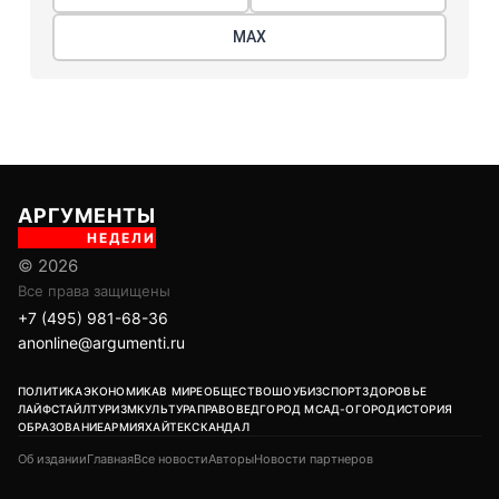
МАХ
АРГУМЕНТЫ
НЕДЕЛИ
© 2026
Все права защищены
+7 (495) 981-68-36
anonline@argumenti.ru
ПОЛИТИКА
ЭКОНОМИКА
В МИРЕ
ОБЩЕСТВО
ШОУБИЗ
СПОРТ
ЗДОРОВЬЕ
ЛАЙФСТАЙЛ
ТУРИЗМ
КУЛЬТУРА
ПРАВОВЕД
ГОРОД М
САД-ОГОРОД
ИСТОРИЯ
ОБРАЗОВАНИЕ
АРМИЯ
ХАЙТЕК
СКАНДАЛ
Об издании
Главная
Все новости
Авторы
Новости партнеров