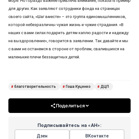
море. Но гораздо важнее привлечь внимание, показать пример
для других. Как заявляют сотрудники фонда на страницах
своего сайта, «Шаг вместе» – это группа единомышленников,
которой небезразличны чужая жизнь и чужие страдания. «В
наших с вами силах подарить детям каплю радости и надежду
на выздоровление», говорится в заявлении. Так давайте и мы
с вами не останемся в стороне от проблем, свалившихся на
маленькие плечи беззащитных детей.
благотворительность
Гоша Куценко
ДЦП
#
#
#
Поделиться
Подписывайтесь на «АН»:
Дзен
ВКонтакте