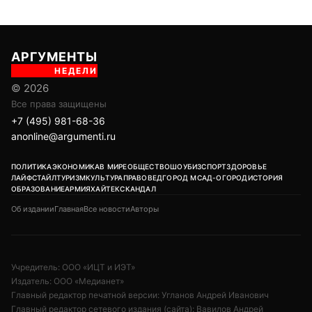
АРГУМЕНТЫ
НЕДЕЛИ
© 2026
Все права защищены
+7 (495) 981-68-36
anonline@argumenti.ru
ПОЛИТИКА
ЭКОНОМИКА
В МИРЕ
ОБЩЕСТВО
ШОУБИЗ
СПОРТ
ЗДОРОВЬЕ
ЛАЙФСТАЙЛ
ТУРИЗМ
КУЛЬТУРА
ПРАВОВЕД
ГОРОД М
САД-ОГОРОД
ИСТОРИЯ
ОБРАЗОВАНИЕ
АРМИЯ
ХАЙТЕК
СКАНДАЛ
Об издании
Главная
Все новости
Авторы
Учредитель: ООО «ИЦТ и ИЭТ»
Издатель: ООО «Медианет»
Главный редактор печатной версии: Угланов Андрей Иванович
Главный редактор сетевого издания (сайта): Вавилов Андрей