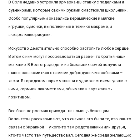
В Орле недавно устроили ярмарка-выставку с поделками и
сувенирами, которые своими руками смастерили школьники.
Особо популярными оказались керамические и мягкие
игрушки, сумочки, выполненные в технике макраме, и
акварельные рисунки.
Искусство действительно способно растопить любое сердце.
В этом с ним могут посоревноваться разве что братья наши
меньшие. В Волгограде дети из бежавших семей получили
шанс познакомиться с самыми добродушными собаками –
хаски. В городском парке малыши с удовольствием гуляли с
ними, кормили лакомствами, обнимали и заряжались
позитивом.
Все больше россиян приходят на помощь беженцам.
Волонтеры рассказывают, что сначала это были те, кто как-то
связан с Украиной – у кого-то там родственники или друзья,
кто-то часто там путешествовал. Сегодня же среди желающих