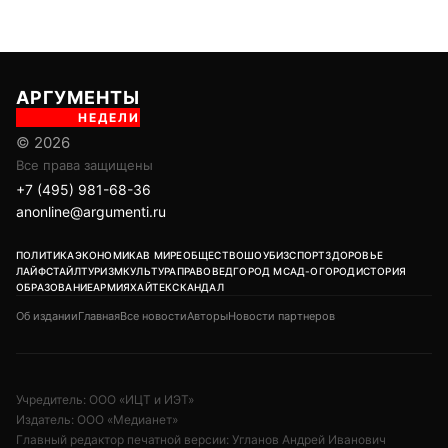
АРГУМЕНТЫ
НЕДЕЛИ
© 2026
Все права защищены
+7 (495) 981-68-36
anonline@argumenti.ru
ПОЛИТИКА
ЭКОНОМИКА
В МИРЕ
ОБЩЕСТВО
ШОУБИЗ
СПОРТ
ЗДОРОВЬЕ
ЛАЙФСТАЙЛ
ТУРИЗМ
КУЛЬТУРА
ПРАВОВЕД
ГОРОД М
САД-ОГОРОД
ИСТОРИЯ
ОБРАЗОВАНИЕ
АРМИЯ
ХАЙТЕК
СКАНДАЛ
Об издании
Главная
Все новости
Авторы
Новости партнеров
Учредитель: ООО «ИЦТ и ИЭТ»
Издатель: ООО «Медианет»
Главный редактор печатной версии: Угланов Андрей Иванович