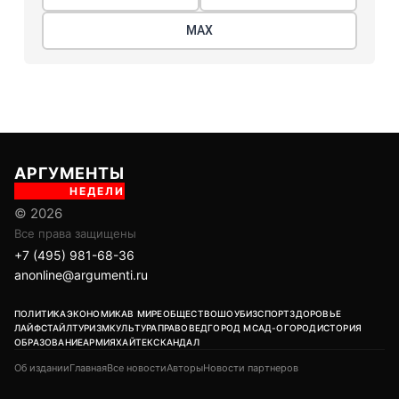
МАХ
АРГУМЕНТЫ
НЕДЕЛИ
© 2026
Все права защищены
+7 (495) 981-68-36
anonline@argumenti.ru
ПОЛИТИКА
ЭКОНОМИКА
В МИРЕ
ОБЩЕСТВО
ШОУБИЗ
СПОРТ
ЗДОРОВЬЕ
ЛАЙФСТАЙЛ
ТУРИЗМ
КУЛЬТУРА
ПРАВОВЕД
ГОРОД М
САД-ОГОРОД
ИСТОРИЯ
ОБРАЗОВАНИЕ
АРМИЯ
ХАЙТЕК
СКАНДАЛ
Об издании
Главная
Все новости
Авторы
Новости партнеров