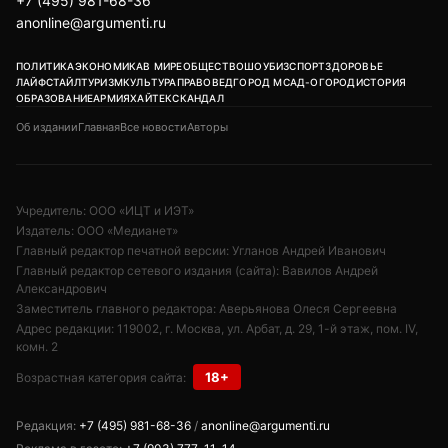
+7 (495) 981-68-36
anonline@argumenti.ru
ПОЛИТИКА
ЭКОНОМИКА
В МИРЕ
ОБЩЕСТВО
ШОУБИЗ
СПОРТ
ЗДОРОВЬЕ
ЛАЙФСТАЙЛ
ТУРИЗМ
КУЛЬТУРА
ПРАВОВЕД
ГОРОД М
САД-ОГОРОД
ИСТОРИЯ
ОБРАЗОВАНИЕ
АРМИЯ
ХАЙТЕК
СКАНДАЛ
Об издании
Главная
Все новости
Авторы
Учредитель: ООО «ИЦТ и ИЭТ»
Издатель: ООО «Медианет»
Главный редактор печатной версии: Угланов Андрей Иванович
Главный редактор сетевого издания (сайта): Вавилов Андрей
Александрович
Заместитель главного редактора: Аверьянова Олеся Сергеевна
Адрес редакции: 119002, г. Москва, ул. Арбат, д. 29, 1-й этаж, пом. IV,
комн. 2
18+
Возрастная категория сайта:
Редакция:
+7 (495) 981-68-36
/
anonline@argumenti.ru