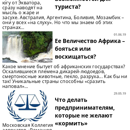
югу от Экватора,
туриста?
сразу наводят на
мысль о жаре и
засухе. Австралия, Аргентина, Боливия, Мозамбик –
они у всех «на слуху». Но что мы знаем об этих
странах…
01.06.19
Ее Величество Африка –
бояться или
восхищаться?
Какое мнение бытует об африканских государствах?
Оскалившиеся племена дикарей-людоедов,
смертоносные животные, пекло, разруха... Как бы ни
так! Уникальные страны способны «сразить
наповал»…
29.05.19
Что делать
предпринимателям,
которые не желают
«кормить»
Московская Коллегия
адвокатов «Ромашов,