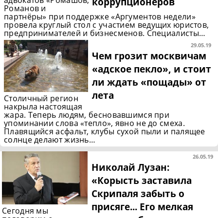
коррупционеров
Романов и
партнёры» при поддержке «Аргументов недели»
провела круглый стол с участием ведущих юристов,
предпринимателей и бизнесменов. Специалисты…
29.05.19
Чем грозит москвичам
«адское пекло», и стоит
ли ждать «пощады» от
лета
Столичный регион
накрыла настоящая
жара. Теперь людям, бесновавшимся при
упоминании слова «тепло», явно не до смеха.
Плавящийся асфальт, клубы сухой пыли и палящее
солнце делают жизнь…
26.05.19
Николай Лузан:
«Корысть заставила
Скрипаля забыть о
присяге... Его мелкая
Сегодня мы