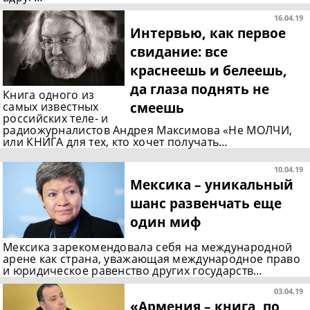
16.04.19
Интервью, как первое
свидание: все
краснеешь и белеешь,
да глаза поднять не
Книга одного из
смеешь
самых известных
российских теле- и
радиожурналистов Андрея Максимова «Не МОЛЧИ,
или КНИГА для тех, кто хочет получать…
10.04.19
Мексика – уникальный
шанс развенчать еще
один миф
Мексика зарекомендовала себя на международной
арене как страна, уважающая международное право
и юридическое равенство других государств…
03.04.19
«Армения – книга, по