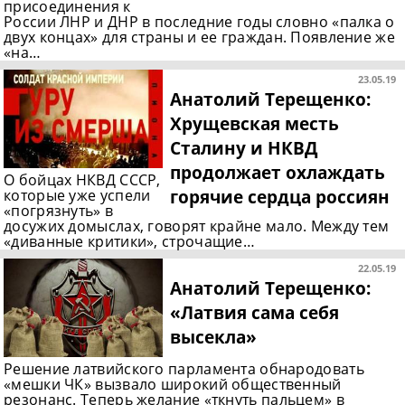
присоединения к
России ЛНР и ДНР в последние годы словно «палка о
двух концах» для страны и ее граждан. Появление же
«на…
23.05.19
Анатолий Терещенко:
Хрущевская месть
Сталину и НКВД
продолжает охлаждать
О бойцах НКВД СССР,
горячие сердца россиян
которые уже успели
«погрязнуть» в
досужих домыслах, говорят крайне мало. Между тем
«диванные критики», строчащие…
22.05.19
Анатолий Терещенко:
«Латвия сама себя
высекла»
Решение латвийского парламента обнародовать
«мешки ЧК» вызвало широкий общественный
резонанс. Теперь желание «ткнуть пальцем» в