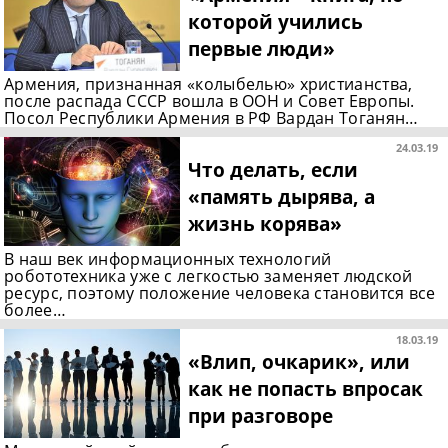
которой учились
первые люди»
Армения, признанная «колыбелью» христианства,
после распада СССР вошла в ООН и Совет Европы.
Посол Республики Армения в РФ Вардан Тоганян…
24.03.19
Что делать, если
«память дырява, а
жизнь корява»
В наш век информационных технологий
робототехника уже с легкостью заменяет людской
ресурс, поэтому положение человека становится все
более…
18.03.19
«Влип, очкарик», или
как не попасть впросак
при разговоре