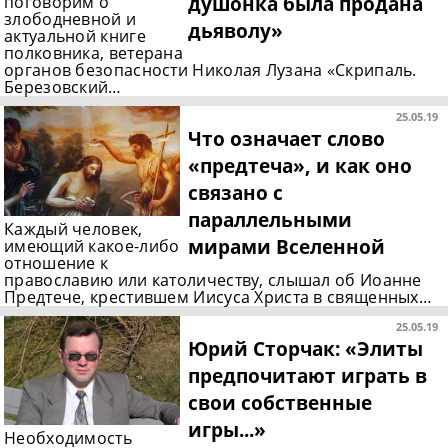
душонка была продана
поговорим о
злободневной и
дьяволу»
актуальной книге
полковника, ветерана
органов безопасности Николая Лузана «Скрипаль.
Березовский…
25.05.19
Что означает слово
«предтеча», и как оно
связано с
параллельными
Каждый человек,
мирами Вселенной
имеющий какое-либо
отношение к
православию или католичеству, слышал об Иоанне
Предтече, крестившем Иисуса Христа в священных…
25.05.19
Юрий Сторчак: «Элиты
предпочитают играть в
свои собственные
игры...»
Необходимость