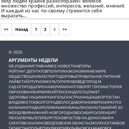
Мир людей крайне разнообразен: великое
множество профессий, интересов, желаний, мнений.
И каждый из нас по-своему стремится себя
выразить…
<<
Назад
1
2
3
>>
© 2026
АРГУМЕНТЫ НЕДЕЛИ
ОБ ИЗДАНИИ
ГЛАВНАЯ
ВСЕ НОВОСТИ
АВТОРЫ
РЕЙТИНГ ДЕПУТАТОВ
ПОЛИТИКА
ЭКОНОМИКА
В МИРЕ
ОБЩЕСТВО
ШОУБИЗ
СПОРТ
ЗДОРОВЬЕ
ПРАВИЛЬНОЕ ПИТАНИЕ
ЛАЙФСТАЙЛ
ТУРИЗМ
КУЛЬТУРА
ПРАВОВЕД
ГОРОД М
САД-ОГОРОД
ШПИОНАЖ
КРИМИНАЛ
ГОВОРЯТ ГЕРОИ
ИСТОРИЯ
ОБРАЗОВАНИЕ
АРМИЯ
ХАЙТЕК
СКАНДАЛ
СОЦПАКЕТ
ЗДОРОВЬЕ НАЦИИ
АРХАНГЕЛЬСК
АСТРАХАНЬ
БАШКОРТОСТАН
ВЛАДИВОСТОК
ВОЛГОГРАД
ВОЛОГДА
ВОРОНЕЖ
ВЯТКА
ИРКУТСК
КАЛИНИНГРАД
КАРЕЛИЯ
КРЫМ
КУБАНЬ
ЛЕНОБЛАСТЬ
МАРИЙ ЭЛ
МОРДОВИЯ
НИЖНИЙ НОВГОРОД
НОВОСИБИРСК
ОРЕНБУРГ
ПЕНЗА
ПЕРМЬ
ПЕТЕРБУРГ
ПСКОВ
РОСТОВ-НА-ДОНУ
САМАРА
САРАТОВ
САХАЛИН
СВЕРДЛОВСКАЯ ОБЛАСТЬ
СМОЛЕНСК
ТАМБОВ
ТАТАРСТАН
ТОЛЬЯТТИ
УДМУРТИЯ
УЛЬЯНОВСК
ХАБАРОВСК