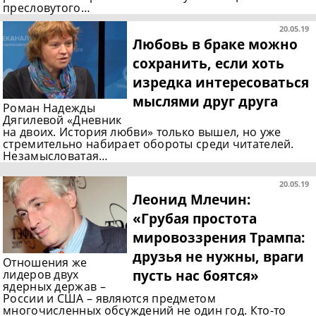
пресловутого…
20.05.19
Любовь в браке можно
сохранить, если хоть
изредка интересоваться
мыслями друг друга
Роман Надежды
Дягилевой «Дневник
на двоих. История любви» только вышел, но уже
стремительно набирает обороты среди читателей.
Незамысловатая…
20.05.19
Леонид Млечин:
«Грубая простота
мировоззрения Трампа:
друзья не нужны, враги
Отношения же
пусть нас боятся»
лидеров двух
ядерных держав –
России и США – являются предметом
многочисленных обсуждений не один год. Кто-то