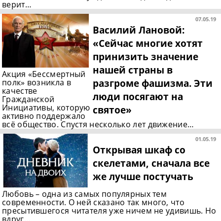
верит…
07.05.19
Василий Лановой:
«Сейчас многие хотят
принизить значение
нашей страны в
Акция «Бессмертный
разгроме фашизма. Эти
полк» возникла в
качестве
люди посягают на
Гражданской
Инициативы, которую
святое»
активно поддержало
всё общество. Спустя несколько лет движение…
01.05.19
Открывая шкаф со
скелетами, сначала все
же лучше постучать
Любовь – одна из самых популярных тем
современности. О ней сказано так много, что
пресытившегося читателя уже ничем не удивишь. Но
вдруг…