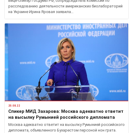
Вице-спикер Госдумы РФ, сопредседатель комиссии по
расследованию деятельности американских биолабораторий
на Украине Ирина Яровая заявила…
20.08.22
Спикер МИД Захарова: Москва адекватно ответит
на высылку Румынией российского дипломата
Москва адекватно ответит на высылку Румынией российского
дипломата, объявленного Бухарестом персоной нон грата.