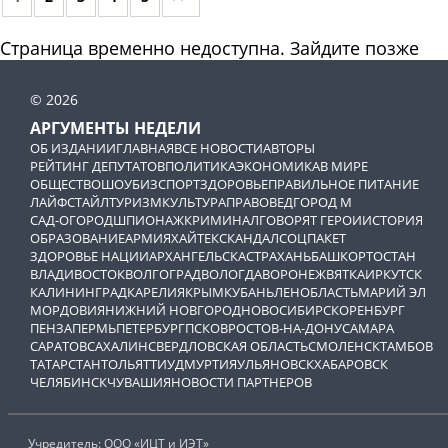
Страница временно недоступна. Зайдите позже
© 2026
АРГУМЕНТЫ НЕДЕЛИ
ОБ ИЗДАНИИ
ГЛАВНАЯ
ВСЕ НОВОСТИ
АВТОРЫ
РЕЙТИНГ ДЕПУТАТОВ
ПОЛИТИКА
ЭКОНОМИКА
В МИРЕ
ОБЩЕСТВО
ШОУБИЗ
СПОРТ
ЗДОРОВЬЕ
ПРАВИЛЬНОЕ ПИТАНИЕ
ЛАЙФСТАЙЛ
ТУРИЗМ
КУЛЬТУРА
ПРАВОВЕД
ГОРОД М
САД-ОГОРОД
ШПИОНАЖ
КРИМИНАЛ
ГОВОРЯТ ГЕРОИ
ИСТОРИЯ
ОБРАЗОВАНИЕ
АРМИЯ
ХАЙТЕК
СКАНДАЛ
СОЦПАКЕТ
ЗДОРОВЬЕ НАЦИИ
АРХАНГЕЛЬСК
АСТРАХАНЬ
БАШКОРТОСТАН
ВЛАДИВОСТОК
ВОЛГОГРАД
ВОЛОГДА
ВОРОНЕЖ
ВЯТКА
ИРКУТСК
КАЛИНИНГРАД
КАРЕЛИЯ
КРЫМ
КУБАНЬ
ЛЕНОБЛАСТЬ
МАРИЙ ЭЛ
МОРДОВИЯ
НИЖНИЙ НОВГОРОД
НОВОСИБИРСК
ОРЕНБУРГ
ПЕНЗА
ПЕРМЬ
ПЕТЕРБУРГ
ПСКОВ
РОСТОВ-НА-ДОНУ
САМАРА
САРАТОВ
САХАЛИН
СВЕРДЛОВСКАЯ ОБЛАСТЬ
СМОЛЕНСК
ТАМБОВ
ТАТАРСТАН
ТОЛЬЯТТИ
УДМУРТИЯ
УЛЬЯНОВСК
ХАБАРОВСК
ЧЕЛЯБИНСК
ЧУВАШИЯ
НОВОСТИ ПАРТНЕРОВ
Учредитель: ООО «ИЦТ и ИЭТ»