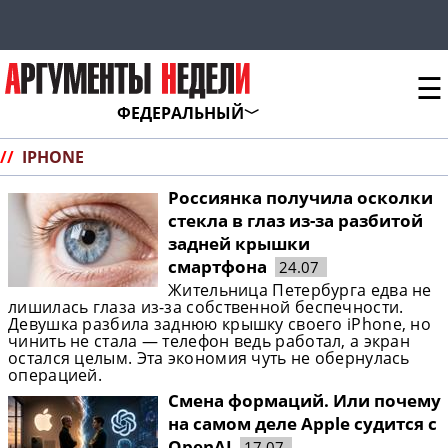
☰
ФЕДЕРАЛЬНЫЙ
//
IPHONE
Россиянка получила осколки
стекла в глаз из-за разбитой
задней крышки
смартфона
24.07
Жительница Петербурга едва не
лишилась глаза из-за собственной беспечности.
Девушка разбила заднюю крышку своего iPhone, но
чинить не стала — телефон ведь работал, а экран
остался целым. Эта экономия чуть не обернулась
операцией.
Смена формаций. Или почему
на самом деле Apple судится с
OpenAI
17.07