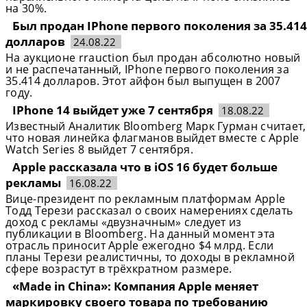
на 30%.
Был продан IPhone первого поколения за 35.414
долларов
24.08.22
На аукционе rrauction был продан абсолютно новый
и не распечатанный, IPhone первого поколения за
35.414 долларов. Этот айфон был выпущен в 2007
году.
IPhone 14 выйдет уже 7 сентября
18.08.22
Известный Аналитик Bloomberg Марк Гурман считает,
что новая линейка флагманов выйдет вместе с Apple
Watch Series 8 выйдет 7 сентября.
Apple рассказала что в iOS 16 будет больше
рекламы
16.08.22
Вице-президент по рекламным платформам Apple
Тодд Терези рассказал о своих намерениях сделать
доход с рекламы «двузначным» следует из
публикации в Bloomberg. На данный момент эта
отрасль приносит Apple ежегодно $4 млрд. Если
планы Терези реалистичны, то доходы в рекламной
сфере возрастут в трёхкратном размере.
«Made in China»: Компания Apple меняет
маркировку своего товара по требованию