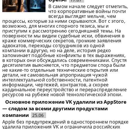
В самом начале следует отметить,
что корпоративные войны почти
всегда выглядят мельче, чем
процессы, которые за ними скрываются. Вот с этого,
возможно, для многих спорного тезиса, мы и
приступим к рассмотрению сегодняшней темы. На
поверхности мы видим судебные иски, обвинения в
краже коммерческих секретов, громкие заявления
адвокатов, переходы сотрудников из одной
компании в другую, но на деле, история редко
запоминает подобные конфликты в тех выражениях,
в которых они обсуждались современниками. Спустя
десятилетия выясняется, что предметом спора были
не какие-то отдельные технические открытия или
детали, не самовольная апроприация чужой
интеллектуальной собственности, патентной
информации, чертежей, контрактов, а скорее
кардинальное переустройство и перераспределение
ресурсов на рубеже новой технологической эпохи.
Основное приложение VK удалили из AppStore
— следом за всеми другими продуктами
компании
25.06
Apple без предупреждений в одностороннем порядке
удалила приложения VK и ограничила российских