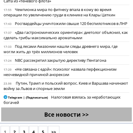
Caffa из «теневого флота»
Чемпионка мира по фитнесу впала в кому во время
17:55
операции по увеличению груди в клинике на Клары Цеткин
Росгвардейцы уничтожили свыше 120 беспилотников в ЛНР
17:43
«Два гастрономических ориентира»: диетолог объяснил, как
17:37
сделать грибы максимально ароматными
Под лесами Амазонии нашли следы древнего мира, где
17:33
могли жить до трёх миллионов человек
NBC рассекретил закрытую директиву Пентагона
17:24
«Не связана с едой»: психолог назвала перфекционизм
17:20
неочевидной причиной анорексии
Путин, Трамп и польский вопрос. Киев и Варшава начинают
23.06
войну за Львов и спорные земли
Налоговая взялась за неработающих
Telegram | (Подписаться)
богачей
Все новости >>
1
2
3
4
5
>>