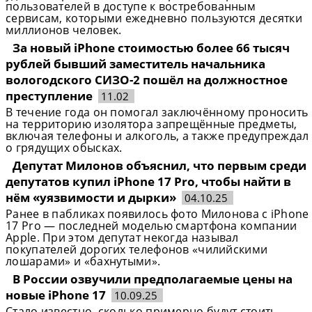
пользователей в доступе к востребованным
сервисам, которыми ежедневно пользуются десятки
миллионов человек.
За новый iPhone стоимостью более 66 тысяч
рублей бывший заместитель начальника
вологодского СИЗО-2 пошёл на должностное
преступление
11.02
В течение года он помогал заключённому проносить
на территорию изолятора запрещённые предметы,
включая телефоны и алкоголь, а также предупреждал
о грядущих обысках.
Депутат Милонов объяснил, что первым среди
депутатов купил iPhone 17 Pro, чтобы найти в
нём «уязвимости и дырки»
04.10.25
Ранее в пабликах появилось фото Милонова с iPhone
17 Pro — последней моделью смартфона компании
Apple. При этом депутат некогда называл
покупателей дорогих телефонов «чилийскими
лошарами» и «бахнутыми».
В России озвучили предполагаемые цены на
новые iPhone 17
10.09.25
Стало известно, сколько примерно будут стоить