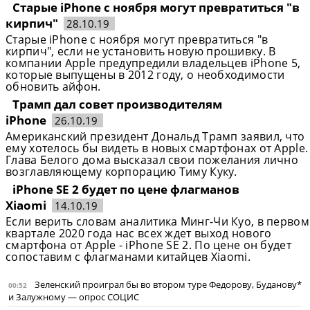
Старые iPhone с ноября могут превратиться "в
кирпич"
28.10.19
Старые iPhone с ноября могут превратиться "в
кирпич", если не установить новую прошивку. В
компании Apple предупредили владельцев iPhone 5,
которые выпущены в 2012 году, о необходимости
обновить айфон.
Трамп дал совет производителям
iPhone
26.10.19
Американский президент Дональд Трамп заявил, что
ему хотелось бы видеть в новых смартфонах от Apple.
Глава Белого дома высказал свои пожелания лично
возглавляющему корпорацию Тиму Куку.
iPhone SE 2 будет по цене флагманов
Xiaomi
14.10.19
Если верить словам аналитика Минг-Чи Куо, в первом
квартале 2020 года нас всех ждет выход нового
смартфона от Apple - iPhone SE 2. По цене он будет
сопоставим с флагманами китайцев Xiaomi.
Зеленский проиграл бы во втором туре Федорову, Буданову*
00:52
и Залужному — опрос СОЦИС