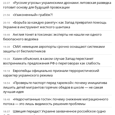
«Русские угрозы» украинскими дронами: литовская разведка
22:37
готовит основу для будущей провокации
«Узаконенный» грабёж?!
21:56
«Борьба за каждую ракету»: как Запад превратил помощь
20:10
Украине в инструмент жесткого шантажа
Англия тонет в токсинах: эксперты не нашли ни одного
19:49
безопасного водоёма
СМИ: немецкие аэропорты срочно оснащают системами
19:39
защиты от беспилотников
Хазин объяснил, в каком случае Запад перестанет
19:28
воспринимать предложения РФ о переговорах как слабость
Европейцы официально признали террористический
19:18
характер украинского режима
«Проверьте паспорт перед тарелкой»: почему инициатива
18:54
лишить детей мигрантов горячих обедов в школе — не самая
лучшая идея
«Недосчитанные гости»: почему снижение миграционного
18:48
потока — это лишь видимость решения проблемы
Швеция передаст Украине захваченное российское судно
18:37