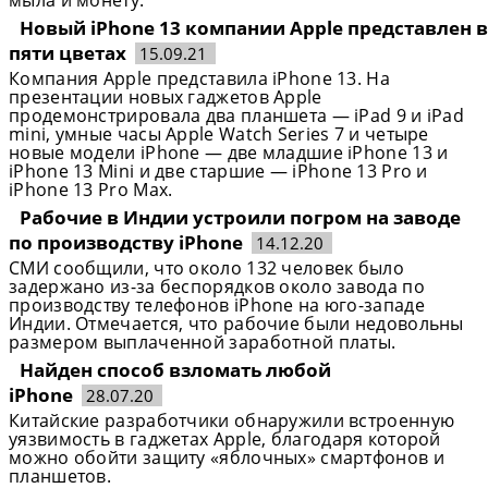
мыла и монету.
Новый iPhone 13 компании Apple представлен в
пяти цветах
15.09.21
Компания Apple представила iPhone 13. На
презентации новых гаджетов Apple
продемонстрировала два планшета — iPad 9 и iPad
mini, умные часы Apple Watch Series 7 и четыре
новые модели iPhone — две младшие iPhone 13 и
iPhone 13 Mini и две старшие — iPhone 13 Pro и
iPhone 13 Pro Max.
Рабочие в Индии устроили погром на заводе
по производству iPhone
14.12.20
СМИ сообщили, что около 132 человек было
задержано из-за беспорядков около завода по
производству телефонов iPhone на юго-западе
Индии. Отмечается, что рабочие были недовольны
размером выплаченной заработной платы.
Найден способ взломать любой
iPhone
28.07.20
Китайские разработчики обнаружили встроенную
уязвимость в гаджетах Apple, благодаря которой
можно обойти защиту «яблочных» смартфонов и
планшетов.